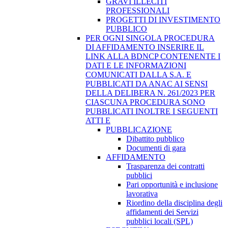
GRAVI ILLECITI
PROFESSIONALI
PROGETTI DI INVESTIMENTO
PUBBLICO
PER OGNI SINGOLA PROCEDURA
DI AFFIDAMENTO INSERIRE IL
LINK ALLA BDNCP CONTENENTE I
DATI E LE INFORMAZIONI
COMUNICATI DALLA S.A. E
PUBBLICATI DA ANAC AI SENSI
DELLA DELIBERA N. 261/2023 PER
CIASCUNA PROCEDURA SONO
PUBBLICATI INOLTRE I SEGUENTI
ATTI E
PUBBLICAZIONE
Dibattito pubblico
Documenti di gara
AFFIDAMENTO
Trasparenza dei contratti
pubblici
Pari opportunità e inclusione
lavorativa
Riordino della disciplina degli
affidamenti dei Servizi
pubblici locali (SPL)