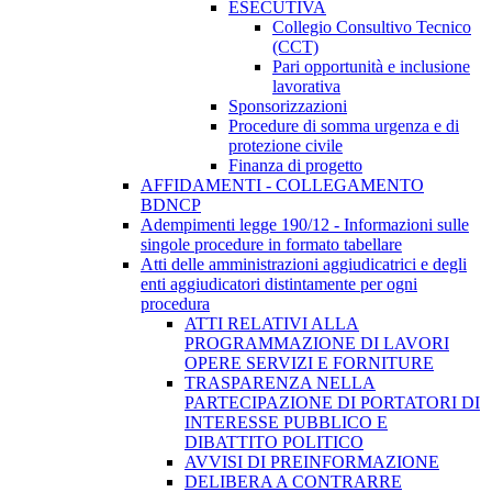
ESECUTIVA
Collegio Consultivo Tecnico
(CCT)
Pari opportunità e inclusione
lavorativa
Sponsorizzazioni
Procedure di somma urgenza e di
protezione civile
Finanza di progetto
AFFIDAMENTI - COLLEGAMENTO
BDNCP
Adempimenti legge 190/12 - Informazioni sulle
singole procedure in formato tabellare
Atti delle amministrazioni aggiudicatrici e degli
enti aggiudicatori distintamente per ogni
procedura
ATTI RELATIVI ALLA
PROGRAMMAZIONE DI LAVORI
OPERE SERVIZI E FORNITURE
TRASPARENZA NELLA
PARTECIPAZIONE DI PORTATORI DI
INTERESSE PUBBLICO E
DIBATTITO POLITICO
AVVISI DI PREINFORMAZIONE
DELIBERA A CONTRARRE