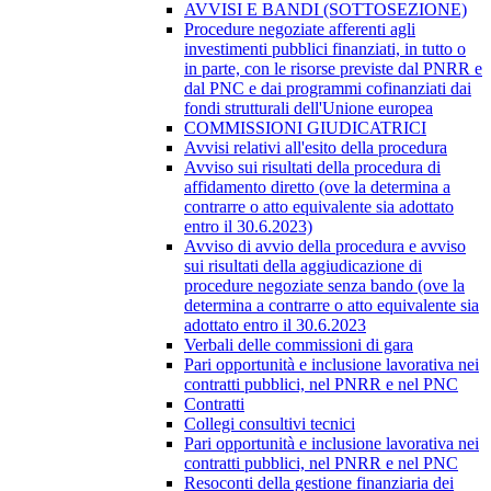
AVVISI E BANDI (SOTTOSEZIONE)
Procedure negoziate afferenti agli
investimenti pubblici finanziati, in tutto o
in parte, con le risorse previste dal PNRR e
dal PNC e dai programmi cofinanziati dai
fondi strutturali dell'Unione europea
COMMISSIONI GIUDICATRICI
Avvisi relativi all'esito della procedura
Avviso sui risultati della procedura di
affidamento diretto (ove la determina a
contrarre o atto equivalente sia adottato
entro il 30.6.2023)
Avviso di avvio della procedura e avviso
sui risultati della aggiudicazione di
procedure negoziate senza bando (ove la
determina a contrarre o atto equivalente sia
adottato entro il 30.6.2023
Verbali delle commissioni di gara
Pari opportunità e inclusione lavorativa nei
contratti pubblici, nel PNRR e nel PNC
Contratti
Collegi consultivi tecnici
Pari opportunità e inclusione lavorativa nei
contratti pubblici, nel PNRR e nel PNC
Resoconti della gestione finanziaria dei