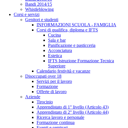
Bandi 2014/15
Whistleblowing
Corsi e servizi
Genitori e studenti
INFORMAZIONI SCUOLA - FAMIGLIA
Corsi di qualifica, diploma e IFTS
Cucina
Sala e bar
Panificazione e pasticceria
Acconciatura
Estetica
IFTS Istruzione Formazione Tecnica
Superiore
Calendario festività e vacanze
Disoccupati over 18
Servizi per il lavoro
Formazione
Offerte di lavoro
Aziende
Tirocinio
Apprendistato di 1° livello (Articolo 43)
Apprendistato di 2° livello (Articolo 44)
Ricerca lavoro e personale
Formazione continua
Eventi e seminari