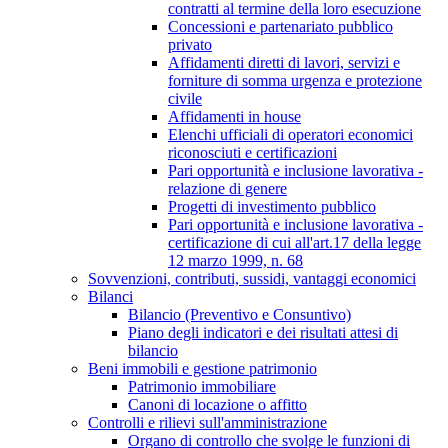
contratti al termine della loro esecuzione
Concessioni e partenariato pubblico
privato
Affidamenti diretti di lavori, servizi e
forniture di somma urgenza e protezione
civile
Affidamenti in house
Elenchi ufficiali di operatori economici
riconosciuti e certificazioni
Pari opportunità e inclusione lavorativa -
relazione di genere
Progetti di investimento pubblico
Pari opportunità e inclusione lavorativa -
certificazione di cui all'art.17 della legge
12 marzo 1999, n. 68
Sovvenzioni, contributi, sussidi, vantaggi economici
Bilanci
Bilancio (Preventivo e Consuntivo)
Piano degli indicatori e dei risultati attesi di
bilancio
Beni immobili e gestione patrimonio
Patrimonio immobiliare
Canoni di locazione o affitto
Controlli e rilievi sull'amministrazione
Organo di controllo che svolge le funzioni di