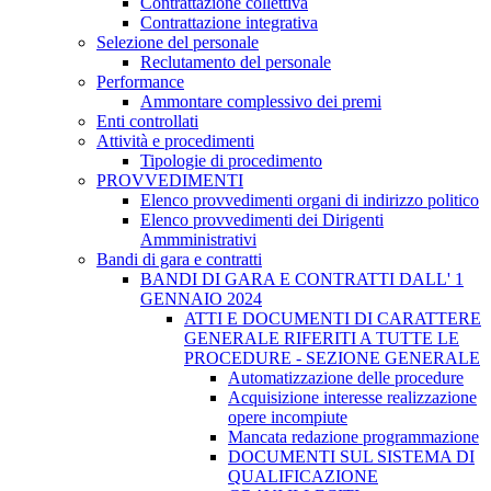
Contrattazione collettiva
Contrattazione integrativa
Selezione del personale
Reclutamento del personale
Performance
Ammontare complessivo dei premi
Enti controllati
Attività e procedimenti
Tipologie di procedimento
PROVVEDIMENTI
Elenco provvedimenti organi di indirizzo politico
Elenco provvedimenti dei Dirigenti
Ammministrativi
Bandi di gara e contratti
BANDI DI GARA E CONTRATTI DALL' 1
GENNAIO 2024
ATTI E DOCUMENTI DI CARATTERE
GENERALE RIFERITI A TUTTE LE
PROCEDURE - SEZIONE GENERALE
Automatizzazione delle procedure
Acquisizione interesse realizzazione
opere incompiute
Mancata redazione programmazione
DOCUMENTI SUL SISTEMA DI
QUALIFICAZIONE