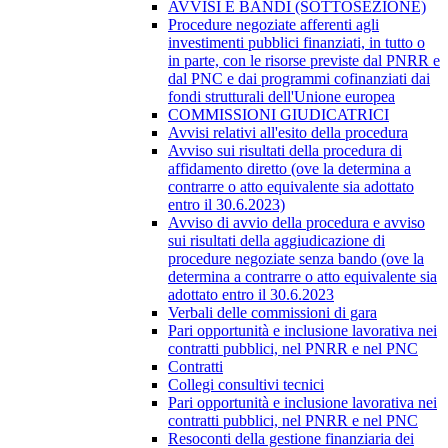
AVVISI E BANDI (SOTTOSEZIONE)
Procedure negoziate afferenti agli
investimenti pubblici finanziati, in tutto o
in parte, con le risorse previste dal PNRR e
dal PNC e dai programmi cofinanziati dai
fondi strutturali dell'Unione europea
COMMISSIONI GIUDICATRICI
Avvisi relativi all'esito della procedura
Avviso sui risultati della procedura di
affidamento diretto (ove la determina a
contrarre o atto equivalente sia adottato
entro il 30.6.2023)
Avviso di avvio della procedura e avviso
sui risultati della aggiudicazione di
procedure negoziate senza bando (ove la
determina a contrarre o atto equivalente sia
adottato entro il 30.6.2023
Verbali delle commissioni di gara
Pari opportunità e inclusione lavorativa nei
contratti pubblici, nel PNRR e nel PNC
Contratti
Collegi consultivi tecnici
Pari opportunità e inclusione lavorativa nei
contratti pubblici, nel PNRR e nel PNC
Resoconti della gestione finanziaria dei