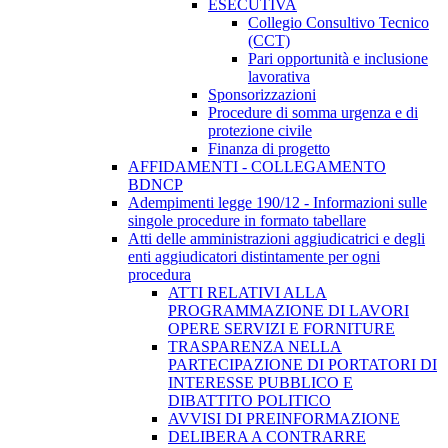
ESECUTIVA
Collegio Consultivo Tecnico
(CCT)
Pari opportunità e inclusione
lavorativa
Sponsorizzazioni
Procedure di somma urgenza e di
protezione civile
Finanza di progetto
AFFIDAMENTI - COLLEGAMENTO
BDNCP
Adempimenti legge 190/12 - Informazioni sulle
singole procedure in formato tabellare
Atti delle amministrazioni aggiudicatrici e degli
enti aggiudicatori distintamente per ogni
procedura
ATTI RELATIVI ALLA
PROGRAMMAZIONE DI LAVORI
OPERE SERVIZI E FORNITURE
TRASPARENZA NELLA
PARTECIPAZIONE DI PORTATORI DI
INTERESSE PUBBLICO E
DIBATTITO POLITICO
AVVISI DI PREINFORMAZIONE
DELIBERA A CONTRARRE