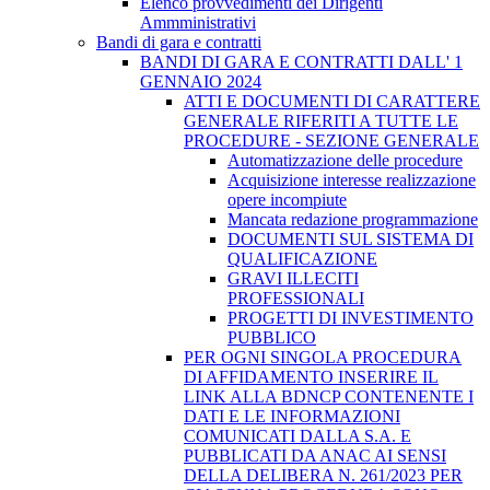
Elenco provvedimenti dei Dirigenti
Ammministrativi
Bandi di gara e contratti
BANDI DI GARA E CONTRATTI DALL' 1
GENNAIO 2024
ATTI E DOCUMENTI DI CARATTERE
GENERALE RIFERITI A TUTTE LE
PROCEDURE - SEZIONE GENERALE
Automatizzazione delle procedure
Acquisizione interesse realizzazione
opere incompiute
Mancata redazione programmazione
DOCUMENTI SUL SISTEMA DI
QUALIFICAZIONE
GRAVI ILLECITI
PROFESSIONALI
PROGETTI DI INVESTIMENTO
PUBBLICO
PER OGNI SINGOLA PROCEDURA
DI AFFIDAMENTO INSERIRE IL
LINK ALLA BDNCP CONTENENTE I
DATI E LE INFORMAZIONI
COMUNICATI DALLA S.A. E
PUBBLICATI DA ANAC AI SENSI
DELLA DELIBERA N. 261/2023 PER