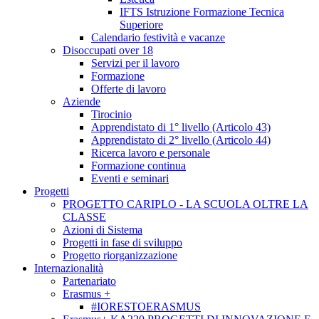
IFTS Istruzione Formazione Tecnica
Superiore
Calendario festività e vacanze
Disoccupati over 18
Servizi per il lavoro
Formazione
Offerte di lavoro
Aziende
Tirocinio
Apprendistato di 1° livello (Articolo 43)
Apprendistato di 2° livello (Articolo 44)
Ricerca lavoro e personale
Formazione continua
Eventi e seminari
Progetti
PROGETTO CARIPLO - LA SCUOLA OLTRE LA
CLASSE
Azioni di Sistema
Progetti in fase di sviluppo
Progetto riorganizzazione
Internazionalità
Partenariato
Erasmus +
#IORESTOERASMUS