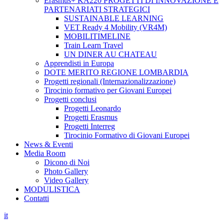
Erasmus+ KA220 PROGETTI DI INNOVAZIONE E
PARTENARIATI STRATEGICI
SUSTAINABLE LEARNING
VET Ready 4 Mobility (VR4M)
MOBILITIMELINE
Train Learn Travel
UN DINER AU CHATEAU
Apprendisti in Europa
DOTE MERITO REGIONE LOMBARDIA
Progetti regionali (Internazionalizzazione)
Tirocinio formativo per Giovani Europei
Progetti conclusi
Progetti Leonardo
Progetti Erasmus
Progetti Interreg
Tirocinio Formativo di Giovani Europei
News & Eventi
Media Room
Dicono di Noi
Photo Gallery
Video Gallery
MODULISTICA
Contatti
it