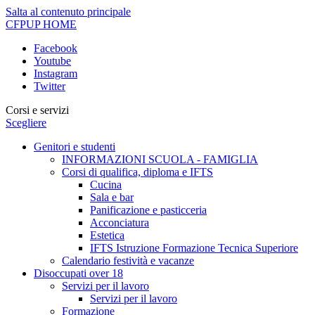
Salta al contenuto principale
CFPUP
HOME
Facebook
Youtube
Instagram
Twitter
Corsi e servizi
Scegliere
Genitori e studenti
INFORMAZIONI SCUOLA - FAMIGLIA
Corsi di qualifica, diploma e IFTS
Cucina
Sala e bar
Panificazione e pasticceria
Acconciatura
Estetica
IFTS Istruzione Formazione Tecnica Superiore
Calendario festività e vacanze
Disoccupati over 18
Servizi per il lavoro
Servizi per il lavoro
Formazione