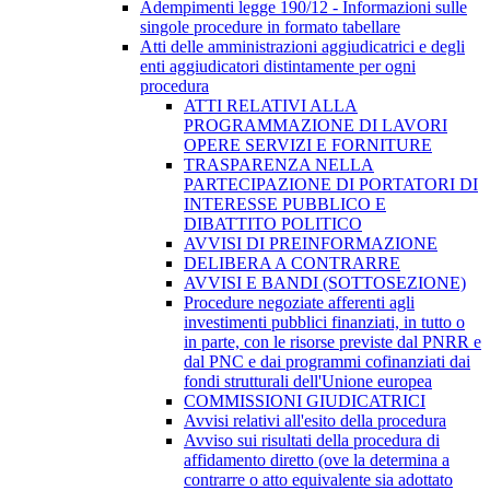
Adempimenti legge 190/12 - Informazioni sulle
singole procedure in formato tabellare
Atti delle amministrazioni aggiudicatrici e degli
enti aggiudicatori distintamente per ogni
procedura
ATTI RELATIVI ALLA
PROGRAMMAZIONE DI LAVORI
OPERE SERVIZI E FORNITURE
TRASPARENZA NELLA
PARTECIPAZIONE DI PORTATORI DI
INTERESSE PUBBLICO E
DIBATTITO POLITICO
AVVISI DI PREINFORMAZIONE
DELIBERA A CONTRARRE
AVVISI E BANDI (SOTTOSEZIONE)
Procedure negoziate afferenti agli
investimenti pubblici finanziati, in tutto o
in parte, con le risorse previste dal PNRR e
dal PNC e dai programmi cofinanziati dai
fondi strutturali dell'Unione europea
COMMISSIONI GIUDICATRICI
Avvisi relativi all'esito della procedura
Avviso sui risultati della procedura di
affidamento diretto (ove la determina a
contrarre o atto equivalente sia adottato