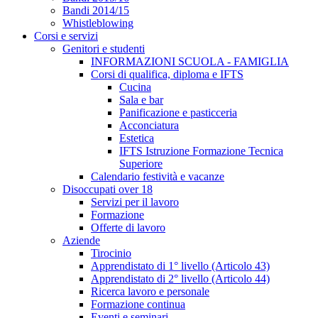
Bandi 2014/15
Whistleblowing
Corsi e servizi
Genitori e studenti
INFORMAZIONI SCUOLA - FAMIGLIA
Corsi di qualifica, diploma e IFTS
Cucina
Sala e bar
Panificazione e pasticceria
Acconciatura
Estetica
IFTS Istruzione Formazione Tecnica
Superiore
Calendario festività e vacanze
Disoccupati over 18
Servizi per il lavoro
Formazione
Offerte di lavoro
Aziende
Tirocinio
Apprendistato di 1° livello (Articolo 43)
Apprendistato di 2° livello (Articolo 44)
Ricerca lavoro e personale
Formazione continua
Eventi e seminari