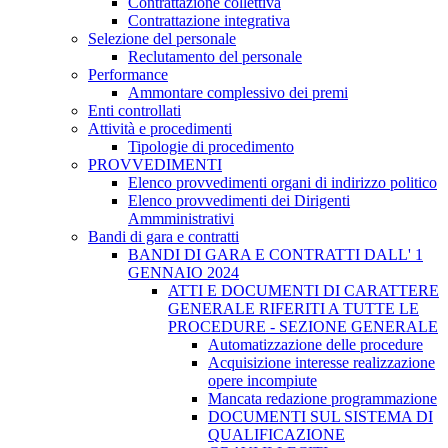
Contrattazione collettiva
Contrattazione integrativa
Selezione del personale
Reclutamento del personale
Performance
Ammontare complessivo dei premi
Enti controllati
Attività e procedimenti
Tipologie di procedimento
PROVVEDIMENTI
Elenco provvedimenti organi di indirizzo politico
Elenco provvedimenti dei Dirigenti
Ammministrativi
Bandi di gara e contratti
BANDI DI GARA E CONTRATTI DALL' 1
GENNAIO 2024
ATTI E DOCUMENTI DI CARATTERE
GENERALE RIFERITI A TUTTE LE
PROCEDURE - SEZIONE GENERALE
Automatizzazione delle procedure
Acquisizione interesse realizzazione
opere incompiute
Mancata redazione programmazione
DOCUMENTI SUL SISTEMA DI
QUALIFICAZIONE