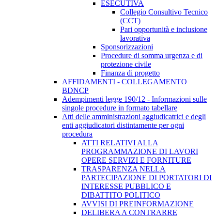
ESECUTIVA
Collegio Consultivo Tecnico
(CCT)
Pari opportunità e inclusione
lavorativa
Sponsorizzazioni
Procedure di somma urgenza e di
protezione civile
Finanza di progetto
AFFIDAMENTI - COLLEGAMENTO
BDNCP
Adempimenti legge 190/12 - Informazioni sulle
singole procedure in formato tabellare
Atti delle amministrazioni aggiudicatrici e degli
enti aggiudicatori distintamente per ogni
procedura
ATTI RELATIVI ALLA
PROGRAMMAZIONE DI LAVORI
OPERE SERVIZI E FORNITURE
TRASPARENZA NELLA
PARTECIPAZIONE DI PORTATORI DI
INTERESSE PUBBLICO E
DIBATTITO POLITICO
AVVISI DI PREINFORMAZIONE
DELIBERA A CONTRARRE