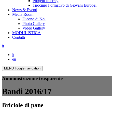
Progetti Interreg
Tirocinio Formativo di Giovani Europei
News & Eventi
Media Room
Dicono di Noi
Photo Gallery
Video Gallery
MODULISTICA
Contatti
it
it
en
MENU
Toggle navigation
Amministrazione trasparente
Bandi 2016/17
Briciole di pane