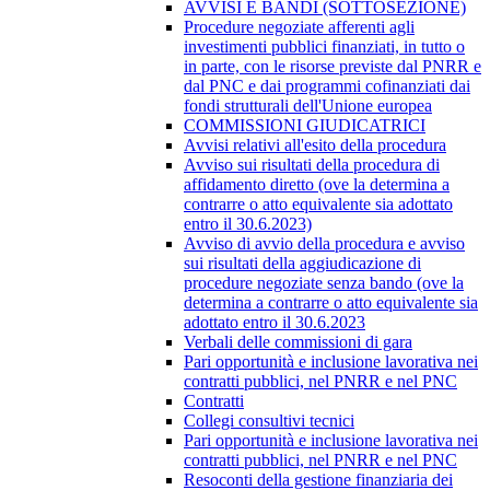
AVVISI E BANDI (SOTTOSEZIONE)
Procedure negoziate afferenti agli
investimenti pubblici finanziati, in tutto o
in parte, con le risorse previste dal PNRR e
dal PNC e dai programmi cofinanziati dai
fondi strutturali dell'Unione europea
COMMISSIONI GIUDICATRICI
Avvisi relativi all'esito della procedura
Avviso sui risultati della procedura di
affidamento diretto (ove la determina a
contrarre o atto equivalente sia adottato
entro il 30.6.2023)
Avviso di avvio della procedura e avviso
sui risultati della aggiudicazione di
procedure negoziate senza bando (ove la
determina a contrarre o atto equivalente sia
adottato entro il 30.6.2023
Verbali delle commissioni di gara
Pari opportunità e inclusione lavorativa nei
contratti pubblici, nel PNRR e nel PNC
Contratti
Collegi consultivi tecnici
Pari opportunità e inclusione lavorativa nei
contratti pubblici, nel PNRR e nel PNC
Resoconti della gestione finanziaria dei