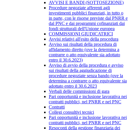
AVVISI E BANDI (SOTTOSEZIONE)
Procedure negoziate afferenti agli
investimenti pubblici finanziati, in tutto o
in parte, con le risorse previste dal PNRR e
dal PNC e dai programmi cofinanziati dai
fondi strutturali dell'Unione europea
COMMISSIONI GIUDICATRICI
Avvisi relativi all'esito della procedura
Avviso sui risultati della procedura di
affidamento diretto (ove la determina a
contrarre o atto equivalente sia adottato
entro il 30.6.2023)
Avviso di avvio della procedura e avviso
sui risultati della aggiudicazione di
procedure negoziate senza bando (ove la
determina a contrarre o atto equivalente sia
adottato entro il 30.6.2023
Verbali delle commissioni di gara
Pari opportunità e inclusione lavorativa nei
contratti pubblici, nel PNRR e nel PNC
Contratti
Collegi consultivi tecnici
Pari opportunità e inclusione lavorativa nei
contratti pubblici, nel PNRR e nel PNC
Resoconti della gestione finanziaria dei