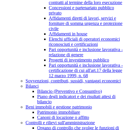
contratti al termine della loro esecuzione
Concessioni e partenariato pubblico
privato
Affidamenti diretti di lavori, servizi e
forniture di somma urgenza e protezione
civile
Affidamenti in house
Elenchi ufficiali di operatori economici
riconosciuti e certificazioni
Pari opportunità e inclusione lavorativa -
relazione di genere
Progetti di investimento pubblico
Pari opportunità e inclusione lavorativa -
certificazione di cui all'art.17 della legge
12 marzo 1999, n. 68
Sovvenzioni, contributi, sussidi, vantaggi economici
Bilanci
Bilancio (Preventivo e Consuntivo)
Piano degli indicatori e dei risultati attesi di
bilancio
Beni immobili e gestione patrimonio
Patrimonio immobiliare
Canoni di locazione o affitto
Controlli e rilievi sull'amministrazione
Organo di controllo che svolge le funzioni di