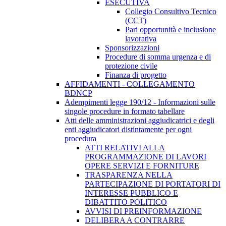
ESECUTIVA
Collegio Consultivo Tecnico
(CCT)
Pari opportunità e inclusione
lavorativa
Sponsorizzazioni
Procedure di somma urgenza e di
protezione civile
Finanza di progetto
AFFIDAMENTI - COLLEGAMENTO
BDNCP
Adempimenti legge 190/12 - Informazioni sulle
singole procedure in formato tabellare
Atti delle amministrazioni aggiudicatrici e degli
enti aggiudicatori distintamente per ogni
procedura
ATTI RELATIVI ALLA
PROGRAMMAZIONE DI LAVORI
OPERE SERVIZI E FORNITURE
TRASPARENZA NELLA
PARTECIPAZIONE DI PORTATORI DI
INTERESSE PUBBLICO E
DIBATTITO POLITICO
AVVISI DI PREINFORMAZIONE
DELIBERA A CONTRARRE