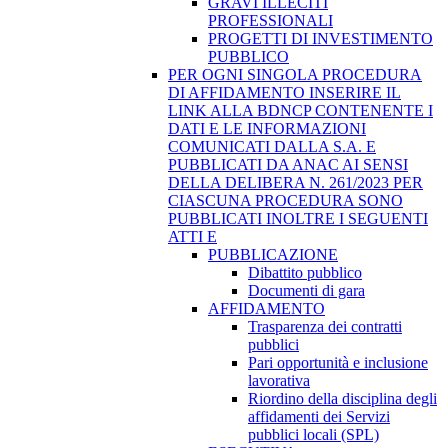
GRAVI ILLECITI
PROFESSIONALI
PROGETTI DI INVESTIMENTO
PUBBLICO
PER OGNI SINGOLA PROCEDURA
DI AFFIDAMENTO INSERIRE IL
LINK ALLA BDNCP CONTENENTE I
DATI E LE INFORMAZIONI
COMUNICATI DALLA S.A. E
PUBBLICATI DA ANAC AI SENSI
DELLA DELIBERA N. 261/2023 PER
CIASCUNA PROCEDURA SONO
PUBBLICATI INOLTRE I SEGUENTI
ATTI E
PUBBLICAZIONE
Dibattito pubblico
Documenti di gara
AFFIDAMENTO
Trasparenza dei contratti
pubblici
Pari opportunità e inclusione
lavorativa
Riordino della disciplina degli
affidamenti dei Servizi
pubblici locali (SPL)