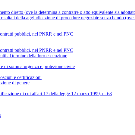
mento diretto (ove la determina a contrarre o atto equivalente sia adottat
risultati della aggiudicazione di procedure negoziate senza bando (ove la
 contratti pubblici, nel PNRR e nel PNC
 contratti pubblici, nel PNRR e nel PNC
atti al termine della loro esecuzione
ture di somma urgenza e protezione civile
osciuti e certificazioni
lazione di genere
tificazione di cui all'art.17 della legge 12 marzo 1999, n. 68
o