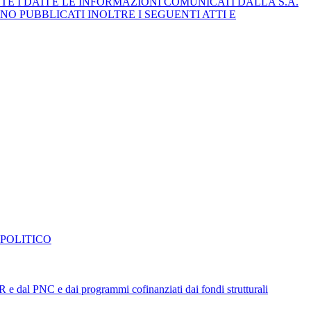
E I DATI E LE INFORMAZIONI COMUNICATI DALLA S.A.
NO PUBBLICATI INOLTRE I SEGUENTI ATTI E
 POLITICO
NRR e dal PNC e dai programmi cofinanziati dai fondi strutturali