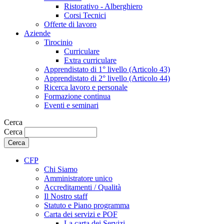
Ristorativo - Alberghiero
Corsi Tecnici
Offerte di lavoro
Aziende
Tirocinio
Curriculare
Extra curriculare
Apprendistato di 1° livello (Articolo 43)
Apprendistato di 2° livello (Articolo 44)
Ricerca lavoro e personale
Formazione continua
Eventi e seminari
Cerca
Cerca
CFP
Chi Siamo
Amministratore unico
Accreditamenti / Qualità
Il Nostro staff
Statuto e Piano programma
Carta dei servizi e POF
La carta dei Servizi