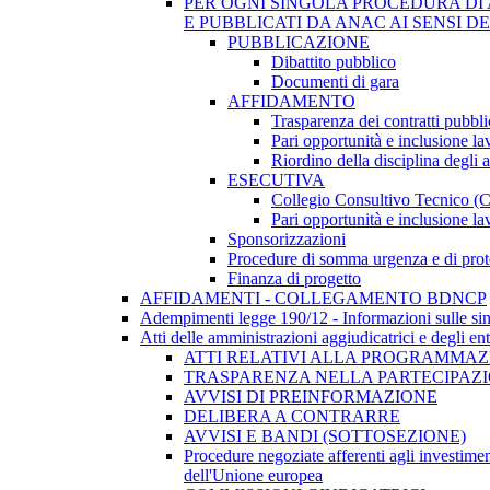
PER OGNI SINGOLA PROCEDURA DI 
E PUBBLICATI DA ANAC AI SENSI D
PUBBLICAZIONE
Dibattito pubblico
Documenti di gara
AFFIDAMENTO
Trasparenza dei contratti pubbli
Pari opportunità e inclusione la
Riordino della disciplina degli 
ESECUTIVA
Collegio Consultivo Tecnico (
Pari opportunità e inclusione la
Sponsorizzazioni
Procedure di somma urgenza e di prot
Finanza di progetto
AFFIDAMENTI - COLLEGAMENTO BDNCP
Adempimenti legge 190/12 - Informazioni sulle sin
Atti delle amministrazioni aggiudicatrici e degli en
ATTI RELATIVI ALLA PROGRAMMAZI
TRASPARENZA NELLA PARTECIPAZIO
AVVISI DI PREINFORMAZIONE
DELIBERA A CONTRARRE
AVVISI E BANDI (SOTTOSEZIONE)
Procedure negoziate afferenti agli investimen
dell'Unione europea