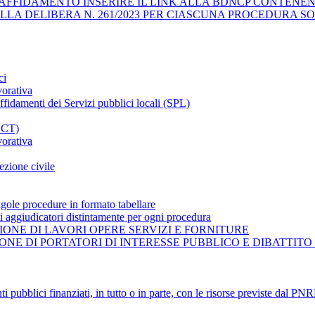
AFFIDAMENTO INSERIRE IL LINK ALLA BDNCP CONTENENT
ELLA DELIBERA N. 261/2023 PER CIASCUNA PROCEDURA SO
ci
vorativa
affidamenti dei Servizi pubblici locali (SPL)
CCT)
vorativa
ezione civile
gole procedure in formato tabellare
ti aggiudicatori distintamente per ogni procedura
ONE DI LAVORI OPERE SERVIZI E FORNITURE
NE DI PORTATORI DI INTERESSE PUBBLICO E DIBATTITO
ti pubblici finanziati, in tutto o in parte, con le risorse previste dal P