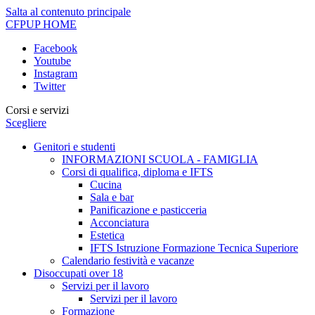
Salta al contenuto principale
CFPUP
HOME
Facebook
Youtube
Instagram
Twitter
Corsi e servizi
Scegliere
Genitori e studenti
INFORMAZIONI SCUOLA - FAMIGLIA
Corsi di qualifica, diploma e IFTS
Cucina
Sala e bar
Panificazione e pasticceria
Acconciatura
Estetica
IFTS Istruzione Formazione Tecnica Superiore
Calendario festività e vacanze
Disoccupati over 18
Servizi per il lavoro
Servizi per il lavoro
Formazione