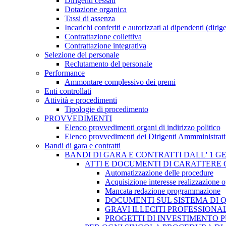
Dirigenti cessati
Dotazione organica
Tassi di assenza
Incarichi conferiti e autorizzati ai dipendenti (dirig
Contrattazione collettiva
Contrattazione integrativa
Selezione del personale
Reclutamento del personale
Performance
Ammontare complessivo dei premi
Enti controllati
Attività e procedimenti
Tipologie di procedimento
PROVVEDIMENTI
Elenco provvedimenti organi di indirizzo politico
Elenco provvedimenti dei Dirigenti Ammministrati
Bandi di gara e contratti
BANDI DI GARA E CONTRATTI DALL' 1 G
ATTI E DOCUMENTI DI CARATTERE 
Automatizzazione delle procedure
Acquisizione interesse realizzazione 
Mancata redazione programmazione
DOCUMENTI SUL SISTEMA DI 
GRAVI ILLECITI PROFESSIONA
PROGETTI DI INVESTIMENTO 