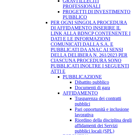
GRAVI ILLECITI
PROFESSIONALI
PROGETTI DI INVESTIMENTO
PUBBLICO
PER OGNI SINGOLA PROCEDURA
DI AFFIDAMENTO INSERIRE IL
LINK ALLA BDNCP CONTENENTE I
DATI E LE INFORMAZIONI
COMUNICATI DALLA S.A. E
PUBBLICATI DA ANAC AI SENSI
DELLA DELIBERA N. 261/2023 PER
CIASCUNA PROCEDURA SONO
PUBBLICATI INOLTRE I SEGUENTI
ATTI E
PUBBLICAZIONE
Dibattito pubblico
Documenti di gara
AFFIDAMENTO
Trasparenza dei contratti
pubblici
Pari opportunità e inclusione
lavorativa
Riordino della disciplina degli
affidamenti dei Servizi
pubblici locali (SPL)