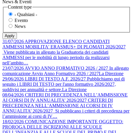
News & Eventi
Content type
- Qualsiasi -
Evento
News
31/07/2026
APPROVAZIONE ELENCO CANDIDATI
AMMESSI MOBILITA' ERASMUS+ DI PLOMATI 2026/2027
Viene pubblicata in allegato la Graduatoria dei candidati
AMMESSI per le mobilità di lungo periodo da realizzarsi
nell’ambito…
23/07/2026
AVVIO ANNO FORMATIVO 2026 / 2027
In allegato
comunicazione Avvio Anno Formativo 2026 / 2027La Direzione
29/06/2026
LIBRI DI TESTO A.F. 2026/27
Pubblichiamo qui di
seguito i LIBRI DI TESTO per l'anno formativo 2026/2027,
suddivisi per annualità e settore.La Direzione
08/04/2026
CRITERI DI PRECEDENZA NELL’AMMISSIONE
AI CORSI DI IV ANNUALITA’ 2026/2027
CRITERI DI
PRECEDENZA NELL’AMMISSIONE AI CORSI DI IV
ANNUALITA’ 2026/2027 Si pubblicano i criteri di precedenza per
l’ammissione ai corsi di IV…
18/02/2026
COMUNICAZIONE IMPORTANTE
OGGETTO:
PROROGA DELLE ISCRIZIONI ALLE SCUOLE
DELL’INFANZIA E ALLE SCUOLE DEL PRIMO E DEL