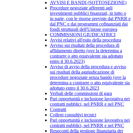
AVVISI E BANDI (SOTTOSEZIONE)
Procedure negoziate afferenti agli
investimenti pubblici finanziati, in tutto o
in parte, con le risorse previste dal PNRR e
dal PNC e dai programmi cofinanziati dai
fondi strutturali dell'Unione europea
COMMISSIONI GIUDICATRICI
Avvisi relativi all'esito della procedura
Avviso sui risultati della procedura di
affidamento diretto (ove la determina a
contrarre o atto equivalente sia adottato
entro il 30.6.2023)
Avviso di avvio della procedura e avviso
sui risultati della aggiudicazione di
procedure negoziate senza bando (ove la
determina a contrarre o atto equivalente sia
adottato entro il 30.6.2023
Verbali delle commissioni di gara
Pari opportunità e inclusione lavorativa nei
contratti pubblici, nel PNRR e nel PNC
Contratti
Collegi consultivi tecnici
Pari opportunità e inclusione lavorativa nei
contratti pubblici, nel PNRR e nel PNC
Resoconti della gestione finanziaria dei