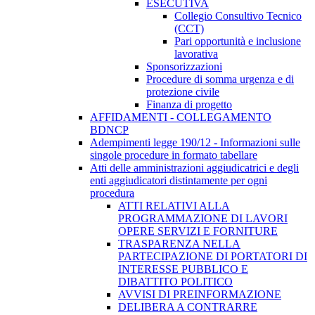
ESECUTIVA
Collegio Consultivo Tecnico
(CCT)
Pari opportunità e inclusione
lavorativa
Sponsorizzazioni
Procedure di somma urgenza e di
protezione civile
Finanza di progetto
AFFIDAMENTI - COLLEGAMENTO
BDNCP
Adempimenti legge 190/12 - Informazioni sulle
singole procedure in formato tabellare
Atti delle amministrazioni aggiudicatrici e degli
enti aggiudicatori distintamente per ogni
procedura
ATTI RELATIVI ALLA
PROGRAMMAZIONE DI LAVORI
OPERE SERVIZI E FORNITURE
TRASPARENZA NELLA
PARTECIPAZIONE DI PORTATORI DI
INTERESSE PUBBLICO E
DIBATTITO POLITICO
AVVISI DI PREINFORMAZIONE
DELIBERA A CONTRARRE