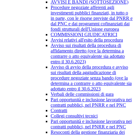
AVVISI E BANDI (SOTTOSEZIONE)
Procedure negoziate afferenti agli
investimenti pubblici finanziati, in tutto o
in parte, con le risorse previste dal PNRR e
dal PNC e dai programmi cofinanziati dai
fondi strutturali dell'Unione europea
COMMISSIONI GIUDICATRICI
Avvisi relativi all'esito della procedura
Avviso sui risultati della procedura di
affidamento diretto (ove la determina a
contrarre o atto equivalente sia adottato
entro il 30.6.2023)
Avviso di avvio della procedura e avviso
sui risultati della aggiudicazione di
procedure negoziate senza bando (ove la
determina a contrarre o atto equivalente sia
adottato entro il 30.6.2023
Verbali delle commissioni di gara
Pari opportunità e inclusione lavorativa nei
contratti pubblici, nel PNRR e nel PNC
Contratti
Collegi consultivi tecnici
Pari opportunità e inclusione lavorativa nei
contratti pubblici, nel PNRR e nel PNC
Resoconti della gestione finanziaria dei