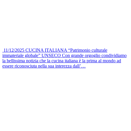
11/12/2025
CUCINA ITALIANA “Patrimonio culturale
immateriale globale” UNSECO
Con grande orgoglio condividiamo
la bellissima notizia che la cucina italiana è la prima al mondo ad
essere riconosciuta nella sua interezza dall’…