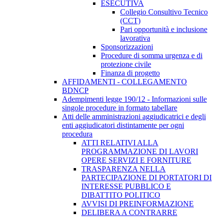
ESECUTIVA
Collegio Consultivo Tecnico
(CCT)
Pari opportunità e inclusione
lavorativa
Sponsorizzazioni
Procedure di somma urgenza e di
protezione civile
Finanza di progetto
AFFIDAMENTI - COLLEGAMENTO
BDNCP
Adempimenti legge 190/12 - Informazioni sulle
singole procedure in formato tabellare
Atti delle amministrazioni aggiudicatrici e degli
enti aggiudicatori distintamente per ogni
procedura
ATTI RELATIVI ALLA
PROGRAMMAZIONE DI LAVORI
OPERE SERVIZI E FORNITURE
TRASPARENZA NELLA
PARTECIPAZIONE DI PORTATORI DI
INTERESSE PUBBLICO E
DIBATTITO POLITICO
AVVISI DI PREINFORMAZIONE
DELIBERA A CONTRARRE