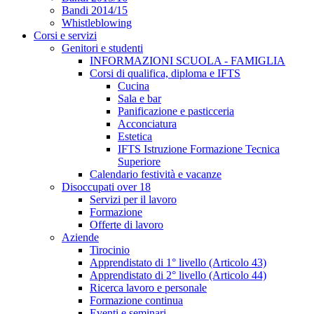
Bandi 2014/15
Whistleblowing
Corsi e servizi
Genitori e studenti
INFORMAZIONI SCUOLA - FAMIGLIA
Corsi di qualifica, diploma e IFTS
Cucina
Sala e bar
Panificazione e pasticceria
Acconciatura
Estetica
IFTS Istruzione Formazione Tecnica
Superiore
Calendario festività e vacanze
Disoccupati over 18
Servizi per il lavoro
Formazione
Offerte di lavoro
Aziende
Tirocinio
Apprendistato di 1° livello (Articolo 43)
Apprendistato di 2° livello (Articolo 44)
Ricerca lavoro e personale
Formazione continua
Eventi e seminari