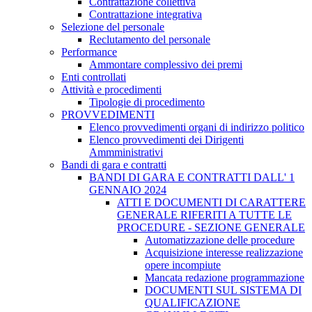
Contrattazione collettiva
Contrattazione integrativa
Selezione del personale
Reclutamento del personale
Performance
Ammontare complessivo dei premi
Enti controllati
Attività e procedimenti
Tipologie di procedimento
PROVVEDIMENTI
Elenco provvedimenti organi di indirizzo politico
Elenco provvedimenti dei Dirigenti
Ammministrativi
Bandi di gara e contratti
BANDI DI GARA E CONTRATTI DALL' 1
GENNAIO 2024
ATTI E DOCUMENTI DI CARATTERE
GENERALE RIFERITI A TUTTE LE
PROCEDURE - SEZIONE GENERALE
Automatizzazione delle procedure
Acquisizione interesse realizzazione
opere incompiute
Mancata redazione programmazione
DOCUMENTI SUL SISTEMA DI
QUALIFICAZIONE