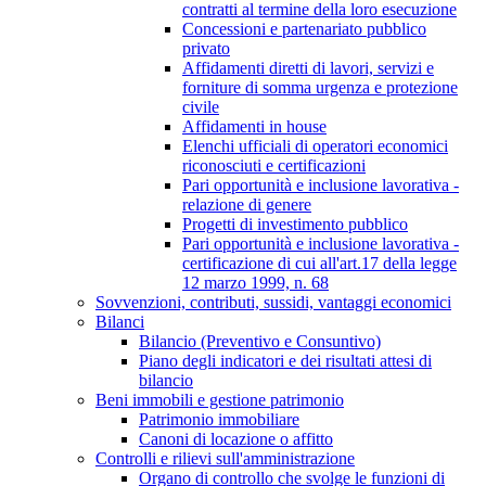
contratti al termine della loro esecuzione
Concessioni e partenariato pubblico
privato
Affidamenti diretti di lavori, servizi e
forniture di somma urgenza e protezione
civile
Affidamenti in house
Elenchi ufficiali di operatori economici
riconosciuti e certificazioni
Pari opportunità e inclusione lavorativa -
relazione di genere
Progetti di investimento pubblico
Pari opportunità e inclusione lavorativa -
certificazione di cui all'art.17 della legge
12 marzo 1999, n. 68
Sovvenzioni, contributi, sussidi, vantaggi economici
Bilanci
Bilancio (Preventivo e Consuntivo)
Piano degli indicatori e dei risultati attesi di
bilancio
Beni immobili e gestione patrimonio
Patrimonio immobiliare
Canoni di locazione o affitto
Controlli e rilievi sull'amministrazione
Organo di controllo che svolge le funzioni di