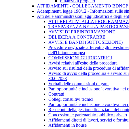
Finanza di progetto
AFFIDAMENTI - COLLEGAMENTO BDNCP
Adempimenti legge 190/12 - Informazioni sulle sin
Atti delle amministrazioni aggiudicatrici e degli en
ATTI RELATIVI ALLA PROGRAMMAZI
TRASPARENZA NELLA PARTECIPAZIO
AVVISI DI PREINFORMAZIONE
DELIBERA A CONTRARRE
AVVISI E BANDI (SOTTOSEZIONE)
Procedure negoziate afferenti agli investimen
dell'Unione europea
COMMISSIONI GIUDICATRICI
Avvisi relativi all'esito della procedura
Avviso sui risultati della procedura di affida
Avviso di avvio della procedura e avviso sui 
30.6.2023
Verbali delle commissioni di gara
Pari opportunità e inclusione lavorativa nei
Contratti
Collegi consultivi tecnici
Pari opportunità e inclusione lavorativa nei
Resoconti della gestione finanziaria dei contr
Concessioni e partenariato pubblico privato
Affidamenti diretti di lavori, servizi e forni
Affidamenti in house