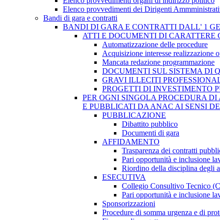
Elenco provvedimenti organi di indirizzo politico
Elenco provvedimenti dei Dirigenti Ammministrati
Bandi di gara e contratti
BANDI DI GARA E CONTRATTI DALL' 1 G
ATTI E DOCUMENTI DI CARATTERE 
Automatizzazione delle procedure
Acquisizione interesse realizzazione 
Mancata redazione programmazione
DOCUMENTI SUL SISTEMA DI 
GRAVI ILLECITI PROFESSIONA
PROGETTI DI INVESTIMENTO 
PER OGNI SINGOLA PROCEDURA DI 
E PUBBLICATI DA ANAC AI SENSI D
PUBBLICAZIONE
Dibattito pubblico
Documenti di gara
AFFIDAMENTO
Trasparenza dei contratti pubbli
Pari opportunità e inclusione la
Riordino della disciplina degli 
ESECUTIVA
Collegio Consultivo Tecnico (
Pari opportunità e inclusione la
Sponsorizzazioni
Procedure di somma urgenza e di prot