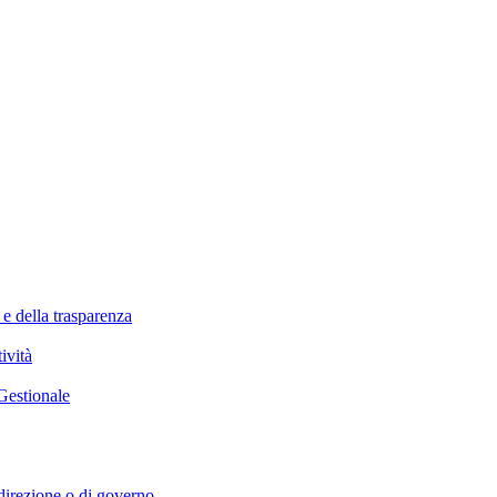
 e della trasparenza
ività
Gestionale
i direzione o di governo