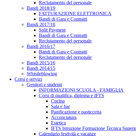
Reclutamento del personale
Bandi 2018/19
FATTURAZIONE ELETTRONICA
Bandi di Gara e Contratti
Bandi 2017/18
Split Payment
Bandi di Gara e Contratti
Reclutamento del personale
Bandi 2016/17
Bandi di Gara e Contratti
Reclutamento del personale
Bandi 2015/16
Bandi 2014/15
Whistleblowing
Corsi e servizi
Genitori e studenti
INFORMAZIONI SCUOLA - FAMIGLIA
Corsi di qualifica, diploma e IFTS
Cucina
Sala e bar
Panificazione e pasticceria
Acconciatura
Estetica
IFTS Istruzione Formazione Tecnica Superi
Calendario festività e vacanze