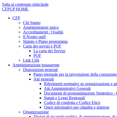
Salta al contenuto principale
CFPUP
HOME
CFP
Chi Siamo
Amministratore unico
Accreditamenti / Qualità
Il Nostro staff
Statuto e Piano programma
Carta dei servizi e POF
La carta dei Servizi
POF
Link Utili
Amministrazione trasparente
Disposizioni generali
Piano triennale per la prevenzione della corruzione
Atti generali
Riferimenti normativi su organizzazione e att
Atti Amministrativi Generali
Documenti di programmazione Strategico - 
Statuti e Leggi Regionali
Codice di condotta e Codice Etico
Oneri informativi per cittadini e imprese
Organizzazione
Titolari di incarichi politici, di amministrazione, d