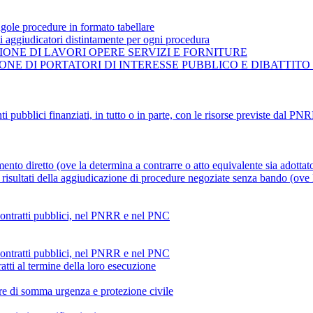
gole procedure in formato tabellare
ti aggiudicatori distintamente per ogni procedura
ONE DI LAVORI OPERE SERVIZI E FORNITURE
NE DI PORTATORI DI INTERESSE PUBBLICO E DIBATTITO
ti pubblici finanziati, in tutto o in parte, con le risorse previste dal P
mento diretto (ove la determina a contrarre o atto equivalente sia adottat
risultati della aggiudicazione di procedure negoziate senza bando (ove la
 contratti pubblici, nel PNRR e nel PNC
 contratti pubblici, nel PNRR e nel PNC
atti al termine della loro esecuzione
ture di somma urgenza e protezione civile