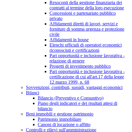
Resoconti della gestione finanziaria dei
contratti al termine della loro esecuzione
Concessioni e partenariato pubblico
privato
Affidamenti diretti di lavori, servizi e
forniture di somma urgenza e protezione
civile
Affidamenti in house
Elenchi ufficiali di operatori economici
riconosciuti e certificazioni
Pari opportunità e inclusione lavorativa -
relazione di genere
Progetti di investimento pubblico
Pari opportunità e inclusione lavorativa -
certificazione di cui all'art.17 della legge
12 marzo 1999, n. 68
Sovvenzioni, contributi, sussidi, vantaggi economici
Bilanci
Bilancio (Preventivo e Consuntivo)
Piano degli indicatori e dei risultati attesi di
bilancio
Beni immobili e gestione patrimonio
Patrimonio immobiliare
Canoni di locazione o affitto
Controlli e rilievi sull'amministrazione