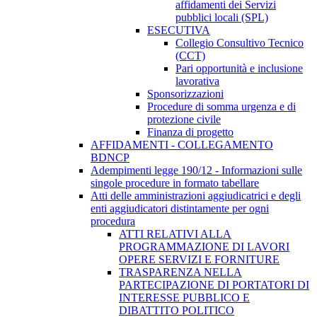
affidamenti dei Servizi
pubblici locali (SPL)
ESECUTIVA
Collegio Consultivo Tecnico
(CCT)
Pari opportunità e inclusione
lavorativa
Sponsorizzazioni
Procedure di somma urgenza e di
protezione civile
Finanza di progetto
AFFIDAMENTI - COLLEGAMENTO
BDNCP
Adempimenti legge 190/12 - Informazioni sulle
singole procedure in formato tabellare
Atti delle amministrazioni aggiudicatrici e degli
enti aggiudicatori distintamente per ogni
procedura
ATTI RELATIVI ALLA
PROGRAMMAZIONE DI LAVORI
OPERE SERVIZI E FORNITURE
TRASPARENZA NELLA
PARTECIPAZIONE DI PORTATORI DI
INTERESSE PUBBLICO E
DIBATTITO POLITICO