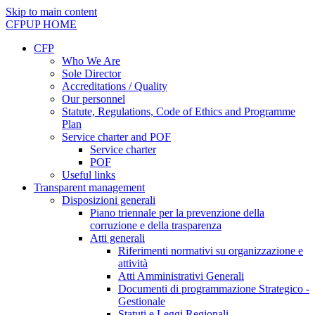
Skip to main content
CFPUP
HOME
CFP
Who We Are
Sole Director
Accreditations / Quality
Our personnel
Statute, Regulations, Code of Ethics and Programme
Plan
Service charter and POF
Service charter
POF
Useful links
Transparent management
Disposizioni generali
Piano triennale per la prevenzione della
corruzione e della trasparenza
Atti generali
Riferimenti normativi su organizzazione e
attività
Atti Amministrativi Generali
Documenti di programmazione Strategico -
Gestionale
Statuti e Leggi Regionali