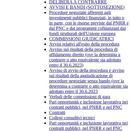
DELIBERA A CONTRARRE
AVVISI E BANDI (SOTTOSEZIONE)
Procedure negoziate afferenti agli
investimenti pubblici finanziati, in tutto o
in parte, con le risorse previste dal PNRR e
dal PNC e dai programmi cofinanziati dai
fondi strutturali dell'Unione europea
COMMISSIONI GIUDICATRICI
Avvisi relativi all'esito della procedura
Avviso sui risultati della procedura di
affidamento diretto (ove la determina a
contrarre o atto equivalente sia adottato
entro il 30.6.2023)
Avviso di avvio della procedura e avviso
sui risultati della aggiudicazione di
procedure negoziate senza bando (ove la
determina a contrarre o atto equivalente sia
adottato entro il 30.6.2023
Verbali delle commissioni di gara
Pari opportunità e inclusione lavorativa nei
contratti pubblici, nel PNRR e nel PNC
Contratti
Collegi consultivi tecnici
Pari opportunità e inclusione lavorativa nei
contratti pubblici, nel PNRR e nel PNC