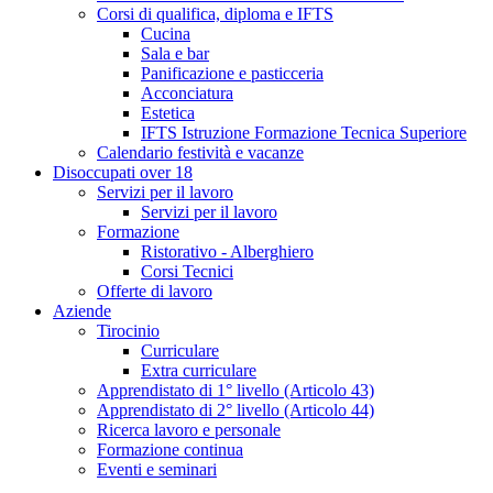
Corsi di qualifica, diploma e IFTS
Cucina
Sala e bar
Panificazione e pasticceria
Acconciatura
Estetica
IFTS Istruzione Formazione Tecnica Superiore
Calendario festività e vacanze
Disoccupati over 18
Servizi per il lavoro
Servizi per il lavoro
Formazione
Ristorativo - Alberghiero
Corsi Tecnici
Offerte di lavoro
Aziende
Tirocinio
Curriculare
Extra curriculare
Apprendistato di 1° livello (Articolo 43)
Apprendistato di 2° livello (Articolo 44)
Ricerca lavoro e personale
Formazione continua
Eventi e seminari