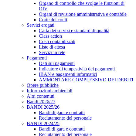
Organo di controllo che svolge le funzioni di
OIV
Organi di revisione amministrativa e contabile
Corte dei conti
Servizi erogati
Carta dei servizi e standard di qualità
Class action
Costi contabilizzati
Liste di attesa
Servizi in rete
Pagamenti
Dati sui pagamenti
Indicatore di tempestività dei pagamenti
IBAN e pagamenti informatici
AMMONTARE COMPLESSIVO DEI DEBITI
Opere pubbliche
Informazioni ambientali
Altri contenuti
Bandi 2026/27
BANDI 2025/26
Bandi di gara e contratti
Reclutamento del personale
BANDI 2024/25
Bandi di gara e contratti
Reclutamento del personale