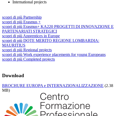
International projects
scopri
di più
Partnership
scopri
di più
Erasmus +
scopri
di più
Erasmus+ KA220 PROGETTI DI INNOVAZIONE E
PARTENARIATI STRATEGICI
scopri
di più
Apprentices in Europe
scopri
di più
DOTE MERITO REGIONE LOMBARDIA:
MAURITIUS
scopri
di più
Regional projects
scopri
di più
Work experience placements for young Europeans
scopri
di più
Completed projects
Download
BROCHURE EUROPA e INTERNAZIONALIZZAZIONE
(2.38
MB)