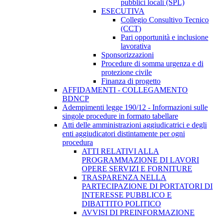
pubblici locali (SPL)
ESECUTIVA
Collegio Consultivo Tecnico
(CCT)
Pari opportunità e inclusione
lavorativa
Sponsorizzazioni
Procedure di somma urgenza e di
protezione civile
Finanza di progetto
AFFIDAMENTI - COLLEGAMENTO
BDNCP
Adempimenti legge 190/12 - Informazioni sulle
singole procedure in formato tabellare
Atti delle amministrazioni aggiudicatrici e degli
enti aggiudicatori distintamente per ogni
procedura
ATTI RELATIVI ALLA
PROGRAMMAZIONE DI LAVORI
OPERE SERVIZI E FORNITURE
TRASPARENZA NELLA
PARTECIPAZIONE DI PORTATORI DI
INTERESSE PUBBLICO E
DIBATTITO POLITICO
AVVISI DI PREINFORMAZIONE