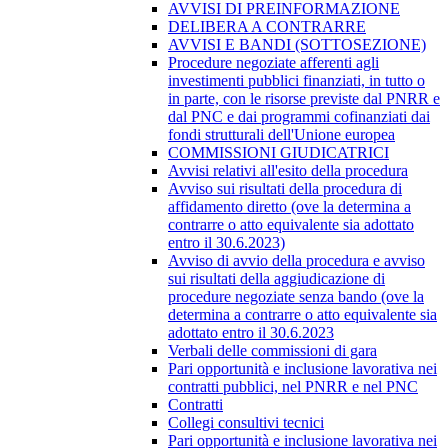
AVVISI DI PREINFORMAZIONE
DELIBERA A CONTRARRE
AVVISI E BANDI (SOTTOSEZIONE)
Procedure negoziate afferenti agli
investimenti pubblici finanziati, in tutto o
in parte, con le risorse previste dal PNRR e
dal PNC e dai programmi cofinanziati dai
fondi strutturali dell'Unione europea
COMMISSIONI GIUDICATRICI
Avvisi relativi all'esito della procedura
Avviso sui risultati della procedura di
affidamento diretto (ove la determina a
contrarre o atto equivalente sia adottato
entro il 30.6.2023)
Avviso di avvio della procedura e avviso
sui risultati della aggiudicazione di
procedure negoziate senza bando (ove la
determina a contrarre o atto equivalente sia
adottato entro il 30.6.2023
Verbali delle commissioni di gara
Pari opportunità e inclusione lavorativa nei
contratti pubblici, nel PNRR e nel PNC
Contratti
Collegi consultivi tecnici
Pari opportunità e inclusione lavorativa nei