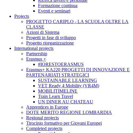
Ricerca lavoro e personale
Formazione continua
Eventi e seminari
Projects
PROGETTO CARIPLO - LA SCUOLA OLTRE LA
CLASSE
Azioni di Sistema
Progetti in fase di sviluppo
Progetto riorganizzazione
International projects
Partnership
Erasmus +
#IORESTOERASMUS
Erasmus+ KA220 PROGETTI DI INNOVAZIONE E
PARTENARIATI STRATEGICI
SUSTAINABLE LEARNING
VET Ready 4 Mobility (VR4M)
MOBILITIMELINE
Train Learn Travel
UN DINER AU CHATEAU
Apprentices in Europe
DOTE MERITO REGIONE LOMBARDIA
Regional projects
Tirocinio formativo per Giovani Europei
Completed projects