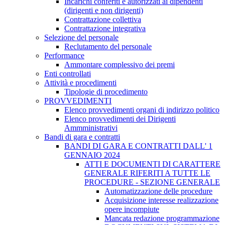
Incarichi conferiti e autorizzati ai dipendenti
(dirigenti e non dirigenti)
Contrattazione collettiva
Contrattazione integrativa
Selezione del personale
Reclutamento del personale
Performance
Ammontare complessivo dei premi
Enti controllati
Attività e procedimenti
Tipologie di procedimento
PROVVEDIMENTI
Elenco provvedimenti organi di indirizzo politico
Elenco provvedimenti dei Dirigenti
Ammministrativi
Bandi di gara e contratti
BANDI DI GARA E CONTRATTI DALL' 1
GENNAIO 2024
ATTI E DOCUMENTI DI CARATTERE
GENERALE RIFERITI A TUTTE LE
PROCEDURE - SEZIONE GENERALE
Automatizzazione delle procedure
Acquisizione interesse realizzazione
opere incompiute
Mancata redazione programmazione