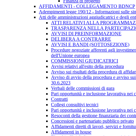
Finanza di progetto
AFFIDAMENTI - COLLEGAMENTO BDNCP
Adempimenti legge 190/12 - Informazioni sulle sin
Atti delle amministrazioni aggiudicatrici e degli en
ATTI RELATIVI ALLA PROGRAMMAZI
TRASPARENZA NELLA PARTECIPAZIO
AVVISI DI PREINFORMAZIONE
DELIBERA A CONTRARRE
AVVISI E BANDI (SOTTOSEZIONE)
Procedure negoziate afferenti agli investimen
dell'Unione europea
COMMISSIONI GIUDICATRICI
Avvisi relativi all'esito della procedura
Avviso sui risultati della procedura di affida
Avviso di avvio della procedura e avviso sui 
30.6.2023
Verbali delle commissioni di gara
Pari opportunità e inclusione lavorativa nei
Contratti
Collegi consultivi tecnici
Pari opportunità e inclusione lavorativa nei
Resoconti della gestione finanziaria dei contr
Concessioni e partenariato pubblico privato
Affidamenti diretti di lavori, servizi e forni
Affidamenti in house