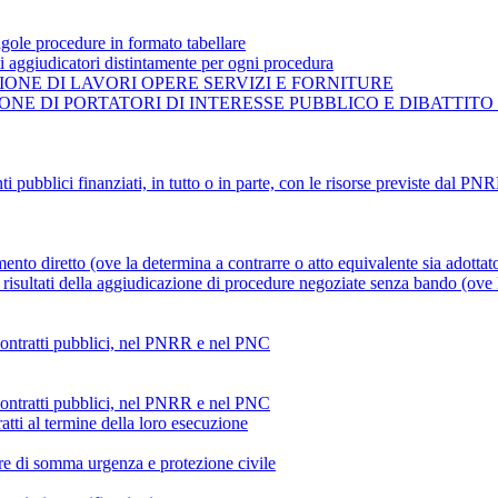
gole procedure in formato tabellare
ti aggiudicatori distintamente per ogni procedura
ONE DI LAVORI OPERE SERVIZI E FORNITURE
NE DI PORTATORI DI INTERESSE PUBBLICO E DIBATTITO
ti pubblici finanziati, in tutto o in parte, con le risorse previste dal P
mento diretto (ove la determina a contrarre o atto equivalente sia adottat
risultati della aggiudicazione di procedure negoziate senza bando (ove la
 contratti pubblici, nel PNRR e nel PNC
 contratti pubblici, nel PNRR e nel PNC
atti al termine della loro esecuzione
ture di somma urgenza e protezione civile