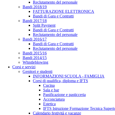
Reclutamento del personale
Bandi 2018/19
FATTURAZIONE ELETTRONICA
Bandi di Gara e Contratti
Bandi 2017/18
Split Payment
Bandi di Gara e Contratti
Reclutamento del personale
Bandi 2016/17
Bandi di Gara e Contratti
Reclutamento del personale
Bandi 2015/16
Bandi 2014/15
Whistleblowing
Corsi e servizi
Genitori e studenti
INFORMAZIONI SCUOLA - FAMIGLIA
Corsi di qualifica, diploma e IFTS
Cucina
Sala e bar
Panificazione e pasticceria
Acconciatura
Estetica
IFTS Istruzione Formazione Tecnica Superi
Calendario festività e vacanze