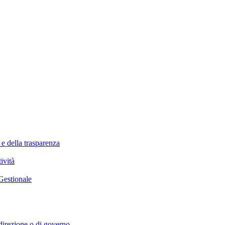
 e della trasparenza
ività
Gestionale
i direzione o di governo