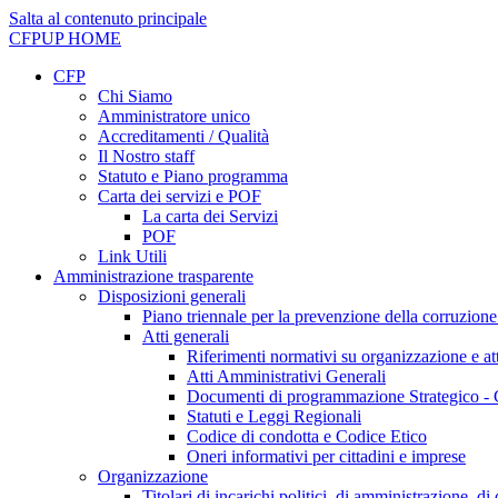
Salta al contenuto principale
CFPUP
HOME
CFP
Chi Siamo
Amministratore unico
Accreditamenti / Qualità
Il Nostro staff
Statuto e Piano programma
Carta dei servizi e POF
La carta dei Servizi
POF
Link Utili
Amministrazione trasparente
Disposizioni generali
Piano triennale per la prevenzione della corruzione
Atti generali
Riferimenti normativi su organizzazione e att
Atti Amministrativi Generali
Documenti di programmazione Strategico - 
Statuti e Leggi Regionali
Codice di condotta e Codice Etico
Oneri informativi per cittadini e imprese
Organizzazione
Titolari di incarichi politici, di amministrazione, d