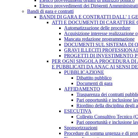
Elenco provvedimenti organi di indirizzo politico
Elenco provvedimenti dei Dirigenti Ammministrati
Bandi di gara e contratti
BANDI DI GARA E CONTRATTI DALL' 1 G
ATTI E DOCUMENTI DI CARATTERE 
Automatizzazione delle procedure
Acquisizione interesse realizzazione 
Mancata redazione programmazione
DOCUMENTI SUL SISTEMA DI 
GRAVI ILLECITI PROFESSIONA
PROGETTI DI INVESTIMENTO 
PER OGNI SINGOLA PROCEDURA DI 
E PUBBLICATI DA ANAC AI SENSI D
PUBBLICAZIONE
Dibattito pubblico
Documenti di gara
AFFIDAMENTO
Trasparenza dei contratti pubbli
Pari opportunità e inclusione la
Riordino della disciplina degli 
ESECUTIVA
Collegio Consultivo Tecnico (
Pari opportunità e inclusione la
Sponsorizzazioni
Procedure di somma urgenza e di prot