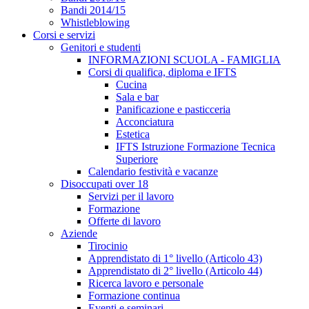
Bandi 2014/15
Whistleblowing
Corsi e servizi
Genitori e studenti
INFORMAZIONI SCUOLA - FAMIGLIA
Corsi di qualifica, diploma e IFTS
Cucina
Sala e bar
Panificazione e pasticceria
Acconciatura
Estetica
IFTS Istruzione Formazione Tecnica
Superiore
Calendario festività e vacanze
Disoccupati over 18
Servizi per il lavoro
Formazione
Offerte di lavoro
Aziende
Tirocinio
Apprendistato di 1° livello (Articolo 43)
Apprendistato di 2° livello (Articolo 44)
Ricerca lavoro e personale
Formazione continua
Eventi e seminari