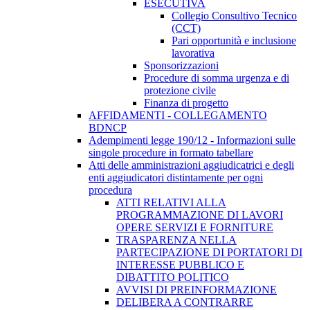
ESECUTIVA
Collegio Consultivo Tecnico
(CCT)
Pari opportunità e inclusione
lavorativa
Sponsorizzazioni
Procedure di somma urgenza e di
protezione civile
Finanza di progetto
AFFIDAMENTI - COLLEGAMENTO
BDNCP
Adempimenti legge 190/12 - Informazioni sulle
singole procedure in formato tabellare
Atti delle amministrazioni aggiudicatrici e degli
enti aggiudicatori distintamente per ogni
procedura
ATTI RELATIVI ALLA
PROGRAMMAZIONE DI LAVORI
OPERE SERVIZI E FORNITURE
TRASPARENZA NELLA
PARTECIPAZIONE DI PORTATORI DI
INTERESSE PUBBLICO E
DIBATTITO POLITICO
AVVISI DI PREINFORMAZIONE
DELIBERA A CONTRARRE