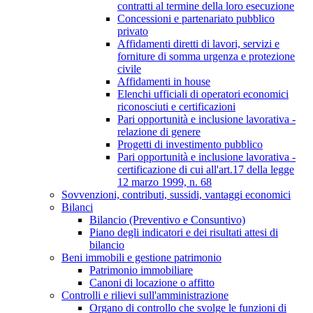
contratti al termine della loro esecuzione
Concessioni e partenariato pubblico
privato
Affidamenti diretti di lavori, servizi e
forniture di somma urgenza e protezione
civile
Affidamenti in house
Elenchi ufficiali di operatori economici
riconosciuti e certificazioni
Pari opportunità e inclusione lavorativa -
relazione di genere
Progetti di investimento pubblico
Pari opportunità e inclusione lavorativa -
certificazione di cui all'art.17 della legge
12 marzo 1999, n. 68
Sovvenzioni, contributi, sussidi, vantaggi economici
Bilanci
Bilancio (Preventivo e Consuntivo)
Piano degli indicatori e dei risultati attesi di
bilancio
Beni immobili e gestione patrimonio
Patrimonio immobiliare
Canoni di locazione o affitto
Controlli e rilievi sull'amministrazione
Organo di controllo che svolge le funzioni di