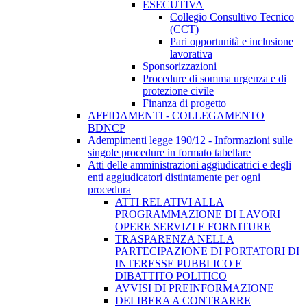
ESECUTIVA
Collegio Consultivo Tecnico
(CCT)
Pari opportunità e inclusione
lavorativa
Sponsorizzazioni
Procedure di somma urgenza e di
protezione civile
Finanza di progetto
AFFIDAMENTI - COLLEGAMENTO
BDNCP
Adempimenti legge 190/12 - Informazioni sulle
singole procedure in formato tabellare
Atti delle amministrazioni aggiudicatrici e degli
enti aggiudicatori distintamente per ogni
procedura
ATTI RELATIVI ALLA
PROGRAMMAZIONE DI LAVORI
OPERE SERVIZI E FORNITURE
TRASPARENZA NELLA
PARTECIPAZIONE DI PORTATORI DI
INTERESSE PUBBLICO E
DIBATTITO POLITICO
AVVISI DI PREINFORMAZIONE
DELIBERA A CONTRARRE