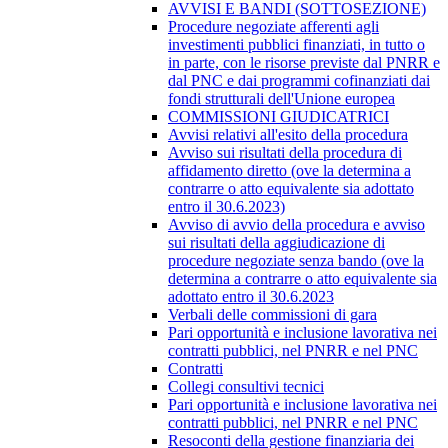
AVVISI E BANDI (SOTTOSEZIONE)
Procedure negoziate afferenti agli
investimenti pubblici finanziati, in tutto o
in parte, con le risorse previste dal PNRR e
dal PNC e dai programmi cofinanziati dai
fondi strutturali dell'Unione europea
COMMISSIONI GIUDICATRICI
Avvisi relativi all'esito della procedura
Avviso sui risultati della procedura di
affidamento diretto (ove la determina a
contrarre o atto equivalente sia adottato
entro il 30.6.2023)
Avviso di avvio della procedura e avviso
sui risultati della aggiudicazione di
procedure negoziate senza bando (ove la
determina a contrarre o atto equivalente sia
adottato entro il 30.6.2023
Verbali delle commissioni di gara
Pari opportunità e inclusione lavorativa nei
contratti pubblici, nel PNRR e nel PNC
Contratti
Collegi consultivi tecnici
Pari opportunità e inclusione lavorativa nei
contratti pubblici, nel PNRR e nel PNC
Resoconti della gestione finanziaria dei