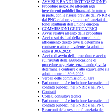
AVVISI E BANDI (SOTTOSEZIONE)
Procedure negoziate afferenti agli
investimenti pubblici finanziati, in tutto o
in parte, con le risorse previste dal PNRR e
dal PNC e dai programmi cofinanziati dai
fondi strutturali dell'Unione europea
COMMISSIONI GIUDICATRICI
Avvisi relativi all'esito della procedura
Avviso sui risultati della procedura di
affidamento diretto (ove la determina a
contrarre o atto equivalente sia adottato
entro il 30.6.2023)
Avviso di avvio della procedura e avviso
sui risultati della aggiudicazione di
procedure negoziate senza bando (ove la
determina a contrarre o atto equivalente sia
adottato entro il 30.6.2023
Verbali delle commissioni di gara
Pari opportunità e inclusione lavorativa nei
contratti pubblici, nel PNRR e nel PNC
Contratti
Collegi consultivi tecnici
Pari opportunità e inclusione lavorativa nei
contratti pubblici, nel PNRR e nel PNC
Resoconti della gestione finanziaria dei