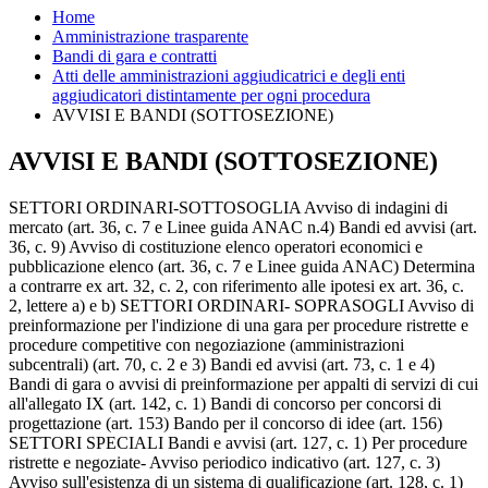
Home
Amministrazione trasparente
Bandi di gara e contratti
Atti delle amministrazioni aggiudicatrici e degli enti
aggiudicatori distintamente per ogni procedura
AVVISI E BANDI (SOTTOSEZIONE)
AVVISI E BANDI (SOTTOSEZIONE)
SETTORI ORDINARI-SOTTOSOGLIA Avviso di indagini di
mercato (art. 36, c. 7 e Linee guida ANAC n.4) Bandi ed avvisi (art.
36, c. 9) Avviso di costituzione elenco operatori economici e
pubblicazione elenco (art. 36, c. 7 e Linee guida ANAC) Determina
a contrarre ex art. 32, c. 2, con riferimento alle ipotesi ex art. 36, c.
2, lettere a) e b) SETTORI ORDINARI- SOPRASOGLI Avviso di
preinformazione per l'indizione di una gara per procedure ristrette e
procedure competitive con negoziazione (amministrazioni
subcentrali) (art. 70, c. 2 e 3) Bandi ed avvisi (art. 73, c. 1 e 4)
Bandi di gara o avvisi di preinformazione per appalti di servizi di cui
all'allegato IX (art. 142, c. 1) Bandi di concorso per concorsi di
progettazione (art. 153) Bando per il concorso di idee (art. 156)
SETTORI SPECIALI Bandi e avvisi (art. 127, c. 1) Per procedure
ristrette e negoziate- Avviso periodico indicativo (art. 127, c. 3)
Avviso sull'esistenza di un sistema di qualificazione (art. 128, c. 1)