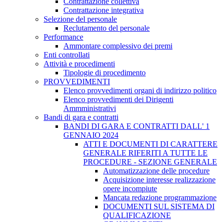
Contrattazione collettiva
Contrattazione integrativa
Selezione del personale
Reclutamento del personale
Performance
Ammontare complessivo dei premi
Enti controllati
Attività e procedimenti
Tipologie di procedimento
PROVVEDIMENTI
Elenco provvedimenti organi di indirizzo politico
Elenco provvedimenti dei Dirigenti
Ammministrativi
Bandi di gara e contratti
BANDI DI GARA E CONTRATTI DALL' 1
GENNAIO 2024
ATTI E DOCUMENTI DI CARATTERE
GENERALE RIFERITI A TUTTE LE
PROCEDURE - SEZIONE GENERALE
Automatizzazione delle procedure
Acquisizione interesse realizzazione
opere incompiute
Mancata redazione programmazione
DOCUMENTI SUL SISTEMA DI
QUALIFICAZIONE