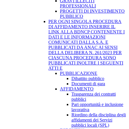
GRAVI ILLECITI
PROFESSIONALI
PROGETTI DI INVESTIMENTO
PUBBLICO
PER OGNI SINGOLA PROCEDURA
DI AFFIDAMENTO INSERIRE IL
LINK ALLA BDNCP CONTENENTE I
DATI E LE INFORMAZIONI
COMUNICATI DALLA S.A. E
PUBBLICATI DA ANAC AI SENSI
DELLA DELIBERA N. 261/2023 PER
CIASCUNA PROCEDURA SONO
PUBBLICATI INOLTRE I SEGUENTI
ATTI E
PUBBLICAZIONE
Dibattito pubblico
Documenti di gara
AFFIDAMENTO
Trasparenza dei contratti
pubblici
Pari opportunità e inclusione
lavorativa
Riordino della disciplina degli
affidamenti dei Servizi
pubblici locali (SPL)