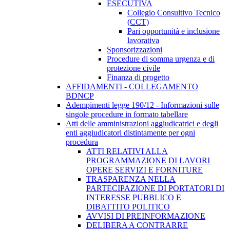
ESECUTIVA
Collegio Consultivo Tecnico
(CCT)
Pari opportunità e inclusione
lavorativa
Sponsorizzazioni
Procedure di somma urgenza e di
protezione civile
Finanza di progetto
AFFIDAMENTI - COLLEGAMENTO
BDNCP
Adempimenti legge 190/12 - Informazioni sulle
singole procedure in formato tabellare
Atti delle amministrazioni aggiudicatrici e degli
enti aggiudicatori distintamente per ogni
procedura
ATTI RELATIVI ALLA
PROGRAMMAZIONE DI LAVORI
OPERE SERVIZI E FORNITURE
TRASPARENZA NELLA
PARTECIPAZIONE DI PORTATORI DI
INTERESSE PUBBLICO E
DIBATTITO POLITICO
AVVISI DI PREINFORMAZIONE
DELIBERA A CONTRARRE