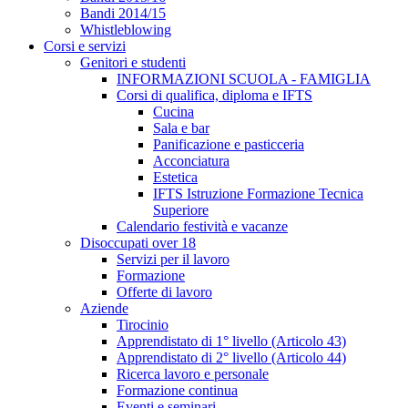
Bandi 2014/15
Whistleblowing
Corsi e servizi
Genitori e studenti
INFORMAZIONI SCUOLA - FAMIGLIA
Corsi di qualifica, diploma e IFTS
Cucina
Sala e bar
Panificazione e pasticceria
Acconciatura
Estetica
IFTS Istruzione Formazione Tecnica
Superiore
Calendario festività e vacanze
Disoccupati over 18
Servizi per il lavoro
Formazione
Offerte di lavoro
Aziende
Tirocinio
Apprendistato di 1° livello (Articolo 43)
Apprendistato di 2° livello (Articolo 44)
Ricerca lavoro e personale
Formazione continua
Eventi e seminari