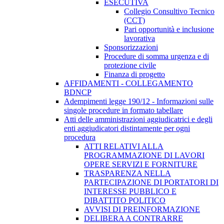
ESECUTIVA
Collegio Consultivo Tecnico
(CCT)
Pari opportunità e inclusione
lavorativa
Sponsorizzazioni
Procedure di somma urgenza e di
protezione civile
Finanza di progetto
AFFIDAMENTI - COLLEGAMENTO
BDNCP
Adempimenti legge 190/12 - Informazioni sulle
singole procedure in formato tabellare
Atti delle amministrazioni aggiudicatrici e degli
enti aggiudicatori distintamente per ogni
procedura
ATTI RELATIVI ALLA
PROGRAMMAZIONE DI LAVORI
OPERE SERVIZI E FORNITURE
TRASPARENZA NELLA
PARTECIPAZIONE DI PORTATORI DI
INTERESSE PUBBLICO E
DIBATTITO POLITICO
AVVISI DI PREINFORMAZIONE
DELIBERA A CONTRARRE