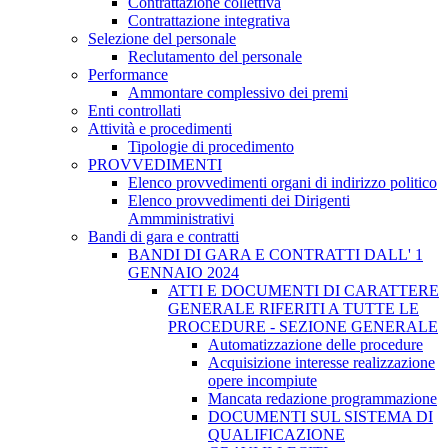
Contrattazione collettiva
Contrattazione integrativa
Selezione del personale
Reclutamento del personale
Performance
Ammontare complessivo dei premi
Enti controllati
Attività e procedimenti
Tipologie di procedimento
PROVVEDIMENTI
Elenco provvedimenti organi di indirizzo politico
Elenco provvedimenti dei Dirigenti
Ammministrativi
Bandi di gara e contratti
BANDI DI GARA E CONTRATTI DALL' 1
GENNAIO 2024
ATTI E DOCUMENTI DI CARATTERE
GENERALE RIFERITI A TUTTE LE
PROCEDURE - SEZIONE GENERALE
Automatizzazione delle procedure
Acquisizione interesse realizzazione
opere incompiute
Mancata redazione programmazione
DOCUMENTI SUL SISTEMA DI
QUALIFICAZIONE