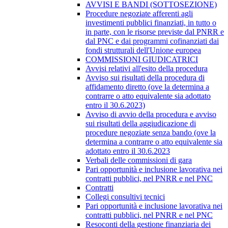
AVVISI E BANDI (SOTTOSEZIONE)
Procedure negoziate afferenti agli
investimenti pubblici finanziati, in tutto o
in parte, con le risorse previste dal PNRR e
dal PNC e dai programmi cofinanziati dai
fondi strutturali dell'Unione europea
COMMISSIONI GIUDICATRICI
Avvisi relativi all'esito della procedura
Avviso sui risultati della procedura di
affidamento diretto (ove la determina a
contrarre o atto equivalente sia adottato
entro il 30.6.2023)
Avviso di avvio della procedura e avviso
sui risultati della aggiudicazione di
procedure negoziate senza bando (ove la
determina a contrarre o atto equivalente sia
adottato entro il 30.6.2023
Verbali delle commissioni di gara
Pari opportunità e inclusione lavorativa nei
contratti pubblici, nel PNRR e nel PNC
Contratti
Collegi consultivi tecnici
Pari opportunità e inclusione lavorativa nei
contratti pubblici, nel PNRR e nel PNC
Resoconti della gestione finanziaria dei