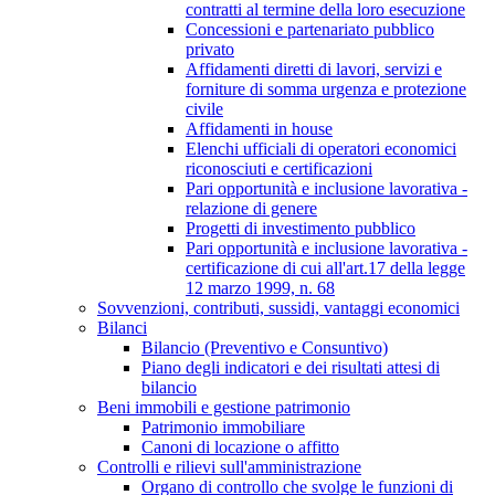
contratti al termine della loro esecuzione
Concessioni e partenariato pubblico
privato
Affidamenti diretti di lavori, servizi e
forniture di somma urgenza e protezione
civile
Affidamenti in house
Elenchi ufficiali di operatori economici
riconosciuti e certificazioni
Pari opportunità e inclusione lavorativa -
relazione di genere
Progetti di investimento pubblico
Pari opportunità e inclusione lavorativa -
certificazione di cui all'art.17 della legge
12 marzo 1999, n. 68
Sovvenzioni, contributi, sussidi, vantaggi economici
Bilanci
Bilancio (Preventivo e Consuntivo)
Piano degli indicatori e dei risultati attesi di
bilancio
Beni immobili e gestione patrimonio
Patrimonio immobiliare
Canoni di locazione o affitto
Controlli e rilievi sull'amministrazione
Organo di controllo che svolge le funzioni di