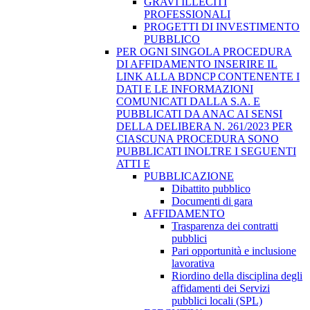
GRAVI ILLECITI
PROFESSIONALI
PROGETTI DI INVESTIMENTO
PUBBLICO
PER OGNI SINGOLA PROCEDURA
DI AFFIDAMENTO INSERIRE IL
LINK ALLA BDNCP CONTENENTE I
DATI E LE INFORMAZIONI
COMUNICATI DALLA S.A. E
PUBBLICATI DA ANAC AI SENSI
DELLA DELIBERA N. 261/2023 PER
CIASCUNA PROCEDURA SONO
PUBBLICATI INOLTRE I SEGUENTI
ATTI E
PUBBLICAZIONE
Dibattito pubblico
Documenti di gara
AFFIDAMENTO
Trasparenza dei contratti
pubblici
Pari opportunità e inclusione
lavorativa
Riordino della disciplina degli
affidamenti dei Servizi
pubblici locali (SPL)