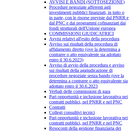
AVVISI E BANDI (SOTTOSEZIONE)
Procedure negoziate afferenti agli
investimenti pubblici finanziati, in tutto o
in parte, con le risorse previste dal PNRR e
dal PNC e dai programmi cofinanziati dai
fondi strutturali dell'Unione europea
COMMISSIONI GIUDICATRICI
Avvisi relativi all'esito della procedura
Avviso sui risultati della procedura di
affidamento diretto (ove la determina a
contrarre o atto equivalente sia adottato
entro il 30.6.2023)
Avviso di avvio della procedura e avviso
sui risultati della aggiudicazione di
procedure negoziate senza bando (ove la
determina a contrarre o atto equivalente sia
adottato entro il 30.6.2023
Verbali delle commissioni di gara
Pari opportunità e inclusione lavorativa nei
contratti pubblici, nel PNRR e nel PNC
Contratti
Collegi consultivi tecnici
Pari opportunità e inclusione lavorativa nei
contratti pubblici, nel PNRR e nel PNC
Resoconti della gestione finanziaria dei