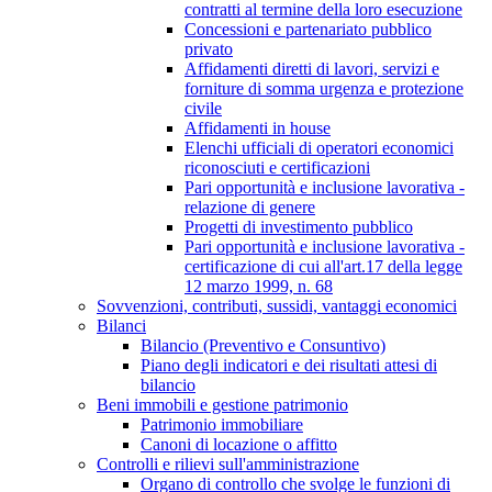
contratti al termine della loro esecuzione
Concessioni e partenariato pubblico
privato
Affidamenti diretti di lavori, servizi e
forniture di somma urgenza e protezione
civile
Affidamenti in house
Elenchi ufficiali di operatori economici
riconosciuti e certificazioni
Pari opportunità e inclusione lavorativa -
relazione di genere
Progetti di investimento pubblico
Pari opportunità e inclusione lavorativa -
certificazione di cui all'art.17 della legge
12 marzo 1999, n. 68
Sovvenzioni, contributi, sussidi, vantaggi economici
Bilanci
Bilancio (Preventivo e Consuntivo)
Piano degli indicatori e dei risultati attesi di
bilancio
Beni immobili e gestione patrimonio
Patrimonio immobiliare
Canoni di locazione o affitto
Controlli e rilievi sull'amministrazione
Organo di controllo che svolge le funzioni di