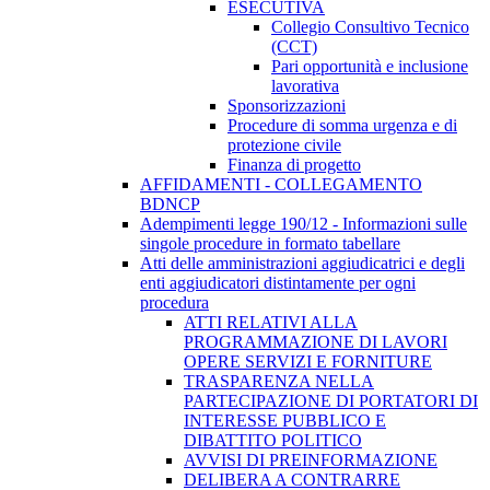
ESECUTIVA
Collegio Consultivo Tecnico
(CCT)
Pari opportunità e inclusione
lavorativa
Sponsorizzazioni
Procedure di somma urgenza e di
protezione civile
Finanza di progetto
AFFIDAMENTI - COLLEGAMENTO
BDNCP
Adempimenti legge 190/12 - Informazioni sulle
singole procedure in formato tabellare
Atti delle amministrazioni aggiudicatrici e degli
enti aggiudicatori distintamente per ogni
procedura
ATTI RELATIVI ALLA
PROGRAMMAZIONE DI LAVORI
OPERE SERVIZI E FORNITURE
TRASPARENZA NELLA
PARTECIPAZIONE DI PORTATORI DI
INTERESSE PUBBLICO E
DIBATTITO POLITICO
AVVISI DI PREINFORMAZIONE
DELIBERA A CONTRARRE