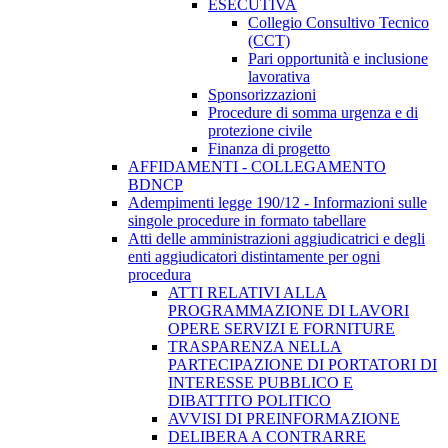
ESECUTIVA
Collegio Consultivo Tecnico
(CCT)
Pari opportunità e inclusione
lavorativa
Sponsorizzazioni
Procedure di somma urgenza e di
protezione civile
Finanza di progetto
AFFIDAMENTI - COLLEGAMENTO
BDNCP
Adempimenti legge 190/12 - Informazioni sulle
singole procedure in formato tabellare
Atti delle amministrazioni aggiudicatrici e degli
enti aggiudicatori distintamente per ogni
procedura
ATTI RELATIVI ALLA
PROGRAMMAZIONE DI LAVORI
OPERE SERVIZI E FORNITURE
TRASPARENZA NELLA
PARTECIPAZIONE DI PORTATORI DI
INTERESSE PUBBLICO E
DIBATTITO POLITICO
AVVISI DI PREINFORMAZIONE
DELIBERA A CONTRARRE