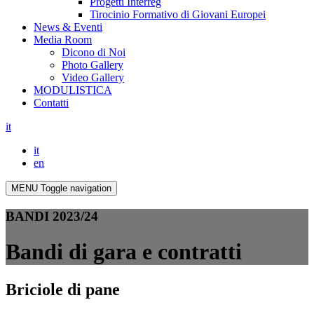
Progetti Interreg
Tirocinio Formativo di Giovani Europei
News & Eventi
Media Room
Dicono di Noi
Photo Gallery
Video Gallery
MODULISTICA
Contatti
it
it
en
MENU
Toggle navigation
BANDI 2023/24
Bandi di gara e contratti
Briciole di pane