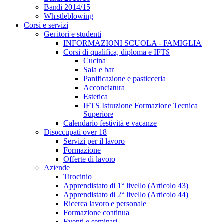
Bandi 2014/15
Whistleblowing
Corsi e servizi
Genitori e studenti
INFORMAZIONI SCUOLA - FAMIGLIA
Corsi di qualifica, diploma e IFTS
Cucina
Sala e bar
Panificazione e pasticceria
Acconciatura
Estetica
IFTS Istruzione Formazione Tecnica
Superiore
Calendario festività e vacanze
Disoccupati over 18
Servizi per il lavoro
Formazione
Offerte di lavoro
Aziende
Tirocinio
Apprendistato di 1° livello (Articolo 43)
Apprendistato di 2° livello (Articolo 44)
Ricerca lavoro e personale
Formazione continua
Eventi e seminari