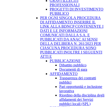
GRAVI ILLECITI
PROFESSIONALI
PROGETTI DI INVESTIMENTO
PUBBLICO
PER OGNI SINGOLA PROCEDURA
DI AFFIDAMENTO INSERIRE IL
LINK ALLA BDNCP CONTENENTE I
DATI E LE INFORMAZIONI
COMUNICATI DALLA S.A. E
PUBBLICATI DA ANAC AI SENSI
DELLA DELIBERA N. 261/2023 PER
CIASCUNA PROCEDURA SONO
PUBBLICATI INOLTRE I SEGUENTI
ATTI E
PUBBLICAZIONE
Dibattito pubblico
Documenti di gara
AFFIDAMENTO
Trasparenza dei contratti
pubblici
Pari opportunità e inclusione
lavorativa
Riordino della disciplina degli
affidamenti dei Servizi
pubblici locali (SPL)