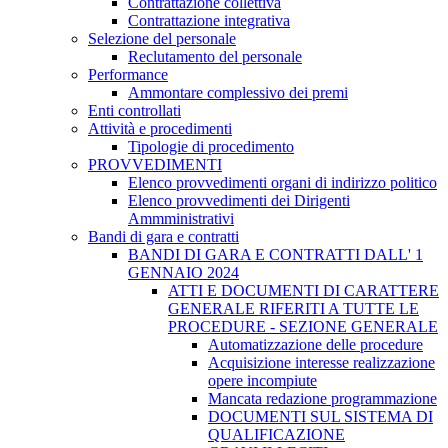
Contrattazione collettiva
Contrattazione integrativa
Selezione del personale
Reclutamento del personale
Performance
Ammontare complessivo dei premi
Enti controllati
Attività e procedimenti
Tipologie di procedimento
PROVVEDIMENTI
Elenco provvedimenti organi di indirizzo politico
Elenco provvedimenti dei Dirigenti
Ammministrativi
Bandi di gara e contratti
BANDI DI GARA E CONTRATTI DALL' 1
GENNAIO 2024
ATTI E DOCUMENTI DI CARATTERE
GENERALE RIFERITI A TUTTE LE
PROCEDURE - SEZIONE GENERALE
Automatizzazione delle procedure
Acquisizione interesse realizzazione
opere incompiute
Mancata redazione programmazione
DOCUMENTI SUL SISTEMA DI
QUALIFICAZIONE