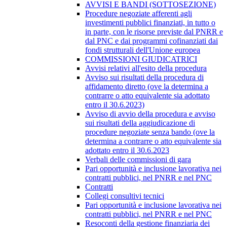
AVVISI E BANDI (SOTTOSEZIONE)
Procedure negoziate afferenti agli
investimenti pubblici finanziati, in tutto o
in parte, con le risorse previste dal PNRR e
dal PNC e dai programmi cofinanziati dai
fondi strutturali dell'Unione europea
COMMISSIONI GIUDICATRICI
Avvisi relativi all'esito della procedura
Avviso sui risultati della procedura di
affidamento diretto (ove la determina a
contrarre o atto equivalente sia adottato
entro il 30.6.2023)
Avviso di avvio della procedura e avviso
sui risultati della aggiudicazione di
procedure negoziate senza bando (ove la
determina a contrarre o atto equivalente sia
adottato entro il 30.6.2023
Verbali delle commissioni di gara
Pari opportunità e inclusione lavorativa nei
contratti pubblici, nel PNRR e nel PNC
Contratti
Collegi consultivi tecnici
Pari opportunità e inclusione lavorativa nei
contratti pubblici, nel PNRR e nel PNC
Resoconti della gestione finanziaria dei