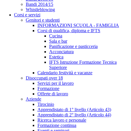
Bandi 2014/15
Whistleblowing
Corsi e servizi
Genitori e studenti
INFORMAZIONI SCUOLA - FAMIGLIA
Corsi di qualifica, diploma e IFTS
Cucina
Sala e bar
Panificazione e pasticceria
Acconciatura
Estetica
IFTS Istruzione Formazione Tecnica
Superiore
Calendario festività e vacanze
Disoccupati over 18
Servizi per il lavoro
Formazione
Offerte di lavoro
Aziende
Tirocinio
Apprendistato di 1° livello (Articolo 43)
Apprendistato di 2° livello (Articolo 44)
Ricerca lavoro e personale
Formazione continua
Eventi e seminari