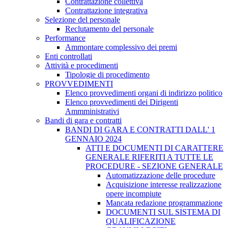
Contrattazione collettiva
Contrattazione integrativa
Selezione del personale
Reclutamento del personale
Performance
Ammontare complessivo dei premi
Enti controllati
Attività e procedimenti
Tipologie di procedimento
PROVVEDIMENTI
Elenco provvedimenti organi di indirizzo politico
Elenco provvedimenti dei Dirigenti
Ammministrativi
Bandi di gara e contratti
BANDI DI GARA E CONTRATTI DALL' 1
GENNAIO 2024
ATTI E DOCUMENTI DI CARATTERE
GENERALE RIFERITI A TUTTE LE
PROCEDURE - SEZIONE GENERALE
Automatizzazione delle procedure
Acquisizione interesse realizzazione
opere incompiute
Mancata redazione programmazione
DOCUMENTI SUL SISTEMA DI
QUALIFICAZIONE