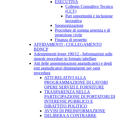
ESECUTIVA
Collegio Consultivo Tecnico
(CCT)
Pari opportunità e inclusione
lavorativa
Sponsorizzazioni
Procedure di somma urgenza e di
protezione civile
Finanza di progetto
AFFIDAMENTI - COLLEGAMENTO
BDNCP
Adempimenti legge 190/12 - Informazioni sulle
singole procedure in formato tabellare
Atti delle amministrazioni aggiudicatrici e degli
enti aggiudicatori distintamente per ogni
procedura
ATTI RELATIVI ALLA
PROGRAMMAZIONE DI LAVORI
OPERE SERVIZI E FORNITURE
TRASPARENZA NELLA
PARTECIPAZIONE DI PORTATORI DI
INTERESSE PUBBLICO E
DIBATTITO POLITICO
AVVISI DI PREINFORMAZIONE
DELIBERA A CONTRARRE