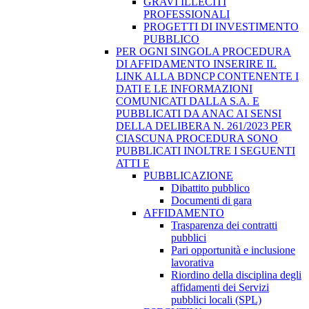
GRAVI ILLECITI
PROFESSIONALI
PROGETTI DI INVESTIMENTO
PUBBLICO
PER OGNI SINGOLA PROCEDURA
DI AFFIDAMENTO INSERIRE IL
LINK ALLA BDNCP CONTENENTE I
DATI E LE INFORMAZIONI
COMUNICATI DALLA S.A. E
PUBBLICATI DA ANAC AI SENSI
DELLA DELIBERA N. 261/2023 PER
CIASCUNA PROCEDURA SONO
PUBBLICATI INOLTRE I SEGUENTI
ATTI E
PUBBLICAZIONE
Dibattito pubblico
Documenti di gara
AFFIDAMENTO
Trasparenza dei contratti
pubblici
Pari opportunità e inclusione
lavorativa
Riordino della disciplina degli
affidamenti dei Servizi
pubblici locali (SPL)