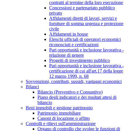
contratti al termine della loro esecuzione
Concessioni e partenariato pubblico
privato
Affidamenti diretti di lavori, servizi e
forniture di somma urgenza e protezione
civile
Affidamenti in house
Elenchi ufficiali di operatori economici
riconosciuti e certificazioni
Pari opportunità e inclusione lavorativa -
relazione di genere
Progetti di investimento pubblico
Pari opportunità e inclusione lavorativa -
certificazione di cui all'art.17 della legge
12 marzo 1999, n. 68
Sovvenzioni, contributi, sussidi, vantaggi economici
Bilanci
Bilancio (Preventivo e Consuntivo)
Piano degli indicatori e dei risultati attesi di
bilancio
Beni immobili e gestione patrimonio
Patrimonio immobiliare
Canoni di locazione o affitto
Controlli e rilievi sull'amministrazione
Organo di controllo che svolge le funzioni di