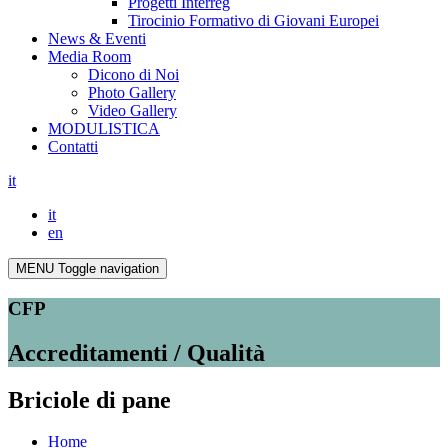
Progetti Interreg
Tirocinio Formativo di Giovani Europei
News & Eventi
Media Room
Dicono di Noi
Photo Gallery
Video Gallery
MODULISTICA
Contatti
it
it
en
MENU
Toggle navigation
CFP
Accreditamenti / Qualità
Briciole di pane
Home