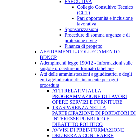
ESECUTIVA
Collegio Consultivo Tecnico
(CCT)
Pari opportunità e inclusione
lavorativa
Sponsorizzazioni
Procedure di somma urgenza e di
protezione civile
Finanza di progetto
AFFIDAMENTI - COLLEGAMENTO
BDNCP
Adempimenti legge 190/12 - Informazioni sulle
singole procedure in formato tabellare
Atti delle amministrazioni aggiudicatrici e degli
enti aggiudicatori distintamente per ogni
procedura
ATTI RELATIVI ALLA
PROGRAMMAZIONE DI LAVORI
OPERE SERVIZI E FORNITURE
TRASPARENZA NELLA
PARTECIPAZIONE DI PORTATORI DI
INTERESSE PUBBLICO E
DIBATTITO POLITICO
AVVISI DI PREINFORMAZIONE
DELIBERA A CONTRARRE