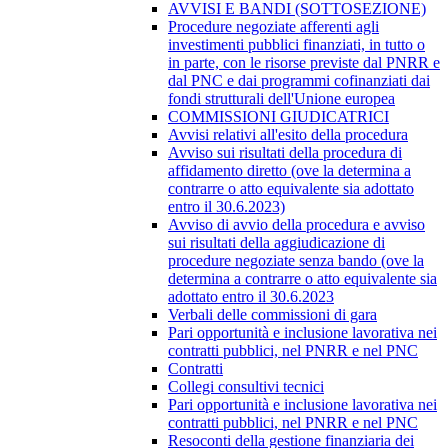
AVVISI E BANDI (SOTTOSEZIONE)
Procedure negoziate afferenti agli
investimenti pubblici finanziati, in tutto o
in parte, con le risorse previste dal PNRR e
dal PNC e dai programmi cofinanziati dai
fondi strutturali dell'Unione europea
COMMISSIONI GIUDICATRICI
Avvisi relativi all'esito della procedura
Avviso sui risultati della procedura di
affidamento diretto (ove la determina a
contrarre o atto equivalente sia adottato
entro il 30.6.2023)
Avviso di avvio della procedura e avviso
sui risultati della aggiudicazione di
procedure negoziate senza bando (ove la
determina a contrarre o atto equivalente sia
adottato entro il 30.6.2023
Verbali delle commissioni di gara
Pari opportunità e inclusione lavorativa nei
contratti pubblici, nel PNRR e nel PNC
Contratti
Collegi consultivi tecnici
Pari opportunità e inclusione lavorativa nei
contratti pubblici, nel PNRR e nel PNC
Resoconti della gestione finanziaria dei