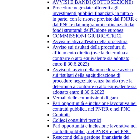
AVVISI E BANDI (SOTTOSEZIONE)
Procedure negoziate afferenti agli
investimenti pubblici finanziati, in tutto o
in parte, con le risorse previste dal PNRR e
dal PNC e dai programmi cofinanziati dai
fondi strutturali dell'Unione europea
COMMISSIONI GIUDICATRICI
Avvisi relativi all'esito della procedura
Avviso sui risultati della procedura di
affidamento diretto (ove la determina a
contrarre o atto equivalente sia adottato
entro il 30.6.2023)
Avviso di avvio della procedura e avviso
sui risultati della aggiudicazione di
procedure negoziate senza bando (ove la
determina a contrarre o atto equivalente sia
adottato entro il 30.6.2023
Verbali delle commissioni di gara
Pari opportunità e inclusione lavorativa nei
contratti pubblici, nel PNRR e nel PNC
Contratti
Collegi consultivi tecnici
Pari opportunità e inclusione lavorativa nei
contratti pubblici, nel PNRR e nel PNC
Resoconti della gestione finanziaria dei