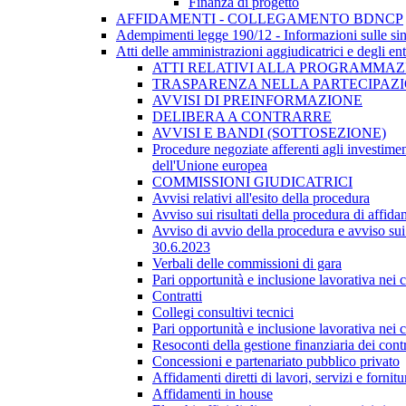
Finanza di progetto
AFFIDAMENTI - COLLEGAMENTO BDNCP
Adempimenti legge 190/12 - Informazioni sulle sin
Atti delle amministrazioni aggiudicatrici e degli en
ATTI RELATIVI ALLA PROGRAMMAZI
TRASPARENZA NELLA PARTECIPAZIO
AVVISI DI PREINFORMAZIONE
DELIBERA A CONTRARRE
AVVISI E BANDI (SOTTOSEZIONE)
Procedure negoziate afferenti agli investimen
dell'Unione europea
COMMISSIONI GIUDICATRICI
Avvisi relativi all'esito della procedura
Avviso sui risultati della procedura di affida
Avviso di avvio della procedura e avviso sui 
30.6.2023
Verbali delle commissioni di gara
Pari opportunità e inclusione lavorativa nei
Contratti
Collegi consultivi tecnici
Pari opportunità e inclusione lavorativa nei
Resoconti della gestione finanziaria dei contr
Concessioni e partenariato pubblico privato
Affidamenti diretti di lavori, servizi e forni
Affidamenti in house