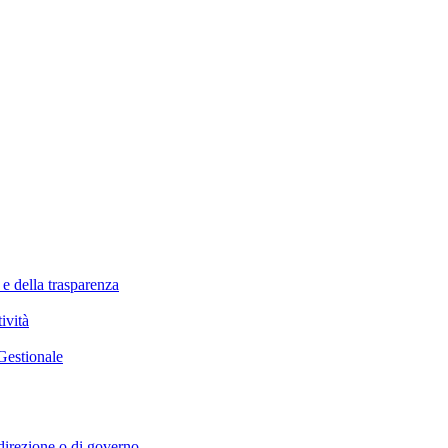
 e della trasparenza
ività
Gestionale
i direzione o di governo