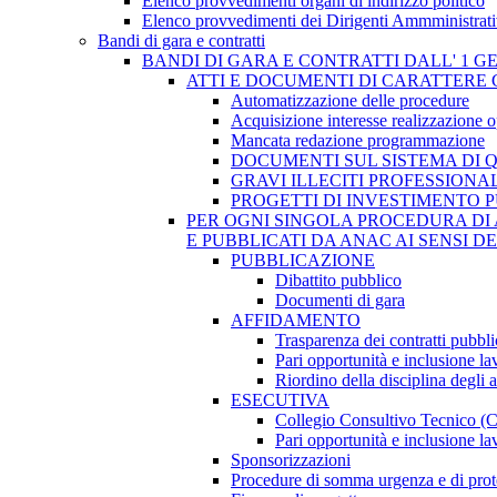
Elenco provvedimenti organi di indirizzo politico
Elenco provvedimenti dei Dirigenti Ammministrati
Bandi di gara e contratti
BANDI DI GARA E CONTRATTI DALL' 1 G
ATTI E DOCUMENTI DI CARATTERE 
Automatizzazione delle procedure
Acquisizione interesse realizzazione 
Mancata redazione programmazione
DOCUMENTI SUL SISTEMA DI 
GRAVI ILLECITI PROFESSIONA
PROGETTI DI INVESTIMENTO 
PER OGNI SINGOLA PROCEDURA DI 
E PUBBLICATI DA ANAC AI SENSI D
PUBBLICAZIONE
Dibattito pubblico
Documenti di gara
AFFIDAMENTO
Trasparenza dei contratti pubbli
Pari opportunità e inclusione la
Riordino della disciplina degli 
ESECUTIVA
Collegio Consultivo Tecnico (
Pari opportunità e inclusione la
Sponsorizzazioni
Procedure di somma urgenza e di prot