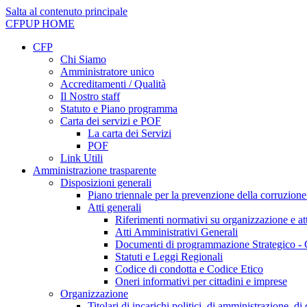
Salta al contenuto principale
CFPUP
HOME
CFP
Chi Siamo
Amministratore unico
Accreditamenti / Qualità
Il Nostro staff
Statuto e Piano programma
Carta dei servizi e POF
La carta dei Servizi
POF
Link Utili
Amministrazione trasparente
Disposizioni generali
Piano triennale per la prevenzione della corruzione
Atti generali
Riferimenti normativi su organizzazione e att
Atti Amministrativi Generali
Documenti di programmazione Strategico - 
Statuti e Leggi Regionali
Codice di condotta e Codice Etico
Oneri informativi per cittadini e imprese
Organizzazione
Titolari di incarichi politici, di amministrazione, d