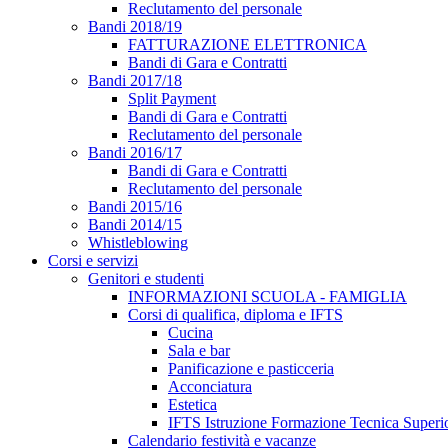
Reclutamento del personale
Bandi 2018/19
FATTURAZIONE ELETTRONICA
Bandi di Gara e Contratti
Bandi 2017/18
Split Payment
Bandi di Gara e Contratti
Reclutamento del personale
Bandi 2016/17
Bandi di Gara e Contratti
Reclutamento del personale
Bandi 2015/16
Bandi 2014/15
Whistleblowing
Corsi e servizi
Genitori e studenti
INFORMAZIONI SCUOLA - FAMIGLIA
Corsi di qualifica, diploma e IFTS
Cucina
Sala e bar
Panificazione e pasticceria
Acconciatura
Estetica
IFTS Istruzione Formazione Tecnica Superi
Calendario festività e vacanze