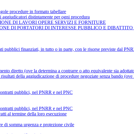
gole procedure in formato tabellare
ti aggiudicatori distintamente per ogni procedura
ONE DI LAVORI OPERE SERVIZI E FORNITURE
NE DI PORTATORI DI INTERESSE PUBBLICO E DIBATTITO
ti pubblici finanziati, in tutto o in parte, con le risorse previste dal P
mento diretto (ove la determina a contrarre o atto equivalente sia adottat
risultati della aggiudicazione di procedure negoziate senza bando (ove la
 contratti pubblici, nel PNRR e nel PNC
 contratti pubblici, nel PNRR e nel PNC
atti al termine della loro esecuzione
ture di somma urgenza e protezione civile