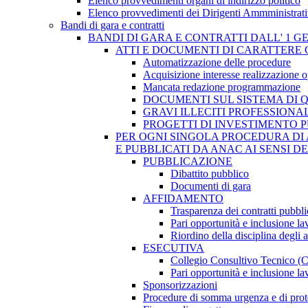
Elenco provvedimenti organi di indirizzo politico
Elenco provvedimenti dei Dirigenti Ammministrati
Bandi di gara e contratti
BANDI DI GARA E CONTRATTI DALL' 1 G
ATTI E DOCUMENTI DI CARATTERE 
Automatizzazione delle procedure
Acquisizione interesse realizzazione 
Mancata redazione programmazione
DOCUMENTI SUL SISTEMA DI 
GRAVI ILLECITI PROFESSIONA
PROGETTI DI INVESTIMENTO 
PER OGNI SINGOLA PROCEDURA DI 
E PUBBLICATI DA ANAC AI SENSI D
PUBBLICAZIONE
Dibattito pubblico
Documenti di gara
AFFIDAMENTO
Trasparenza dei contratti pubbli
Pari opportunità e inclusione la
Riordino della disciplina degli 
ESECUTIVA
Collegio Consultivo Tecnico (
Pari opportunità e inclusione la
Sponsorizzazioni
Procedure di somma urgenza e di prot