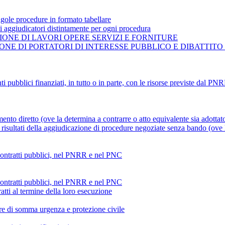
gole procedure in formato tabellare
ti aggiudicatori distintamente per ogni procedura
ONE DI LAVORI OPERE SERVIZI E FORNITURE
NE DI PORTATORI DI INTERESSE PUBBLICO E DIBATTITO
ti pubblici finanziati, in tutto o in parte, con le risorse previste dal P
mento diretto (ove la determina a contrarre o atto equivalente sia adottat
risultati della aggiudicazione di procedure negoziate senza bando (ove la
 contratti pubblici, nel PNRR e nel PNC
 contratti pubblici, nel PNRR e nel PNC
atti al termine della loro esecuzione
ture di somma urgenza e protezione civile