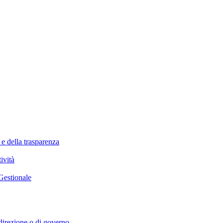
 e della trasparenza
ività
Gestionale
i direzione o di governo