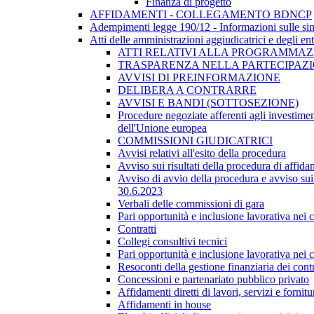
Finanza di progetto
AFFIDAMENTI - COLLEGAMENTO BDNCP
Adempimenti legge 190/12 - Informazioni sulle sin
Atti delle amministrazioni aggiudicatrici e degli en
ATTI RELATIVI ALLA PROGRAMMAZI
TRASPARENZA NELLA PARTECIPAZIO
AVVISI DI PREINFORMAZIONE
DELIBERA A CONTRARRE
AVVISI E BANDI (SOTTOSEZIONE)
Procedure negoziate afferenti agli investimen
dell'Unione europea
COMMISSIONI GIUDICATRICI
Avvisi relativi all'esito della procedura
Avviso sui risultati della procedura di affida
Avviso di avvio della procedura e avviso sui 
30.6.2023
Verbali delle commissioni di gara
Pari opportunità e inclusione lavorativa nei
Contratti
Collegi consultivi tecnici
Pari opportunità e inclusione lavorativa nei
Resoconti della gestione finanziaria dei contr
Concessioni e partenariato pubblico privato
Affidamenti diretti di lavori, servizi e forni
Affidamenti in house