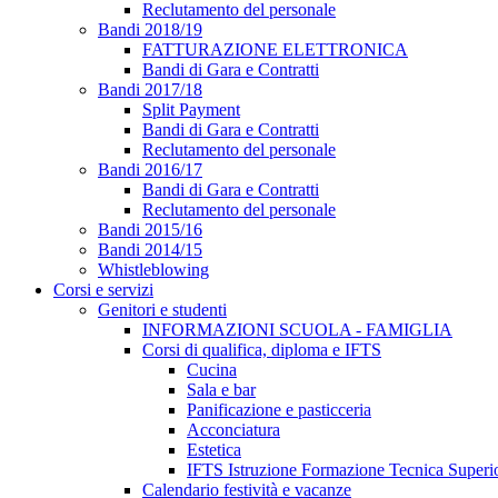
Reclutamento del personale
Bandi 2018/19
FATTURAZIONE ELETTRONICA
Bandi di Gara e Contratti
Bandi 2017/18
Split Payment
Bandi di Gara e Contratti
Reclutamento del personale
Bandi 2016/17
Bandi di Gara e Contratti
Reclutamento del personale
Bandi 2015/16
Bandi 2014/15
Whistleblowing
Corsi e servizi
Genitori e studenti
INFORMAZIONI SCUOLA - FAMIGLIA
Corsi di qualifica, diploma e IFTS
Cucina
Sala e bar
Panificazione e pasticceria
Acconciatura
Estetica
IFTS Istruzione Formazione Tecnica Superi
Calendario festività e vacanze