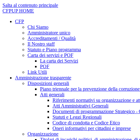
Salta al contenuto principale
CFPUP
HOME
CFP
Chi Siamo
Amministratore unico
Accreditamenti / Qualità
Il Nostro staff
Statuto e Piano programma
Carta dei servizi e POF
La carta dei Servizi
POF
Link Utili
Amministrazione trasparente
Disposizioni generali
Piano triennale per la prevenzione della corruzione
Atti generali
Riferimenti normativi su organizzazione e att
Atti Amministrativi Generali
Documenti di programmazione Strategico - 
Statuti e Leggi Regionali
Codice di condotta e Codice Etico
Oneri informativi per cittadini e imprese
Organizzazione
Titolari di incarichi politici, di amministrazione, d