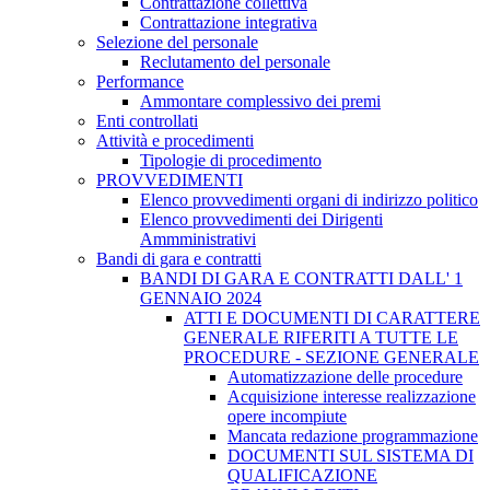
Contrattazione collettiva
Contrattazione integrativa
Selezione del personale
Reclutamento del personale
Performance
Ammontare complessivo dei premi
Enti controllati
Attività e procedimenti
Tipologie di procedimento
PROVVEDIMENTI
Elenco provvedimenti organi di indirizzo politico
Elenco provvedimenti dei Dirigenti
Ammministrativi
Bandi di gara e contratti
BANDI DI GARA E CONTRATTI DALL' 1
GENNAIO 2024
ATTI E DOCUMENTI DI CARATTERE
GENERALE RIFERITI A TUTTE LE
PROCEDURE - SEZIONE GENERALE
Automatizzazione delle procedure
Acquisizione interesse realizzazione
opere incompiute
Mancata redazione programmazione
DOCUMENTI SUL SISTEMA DI
QUALIFICAZIONE