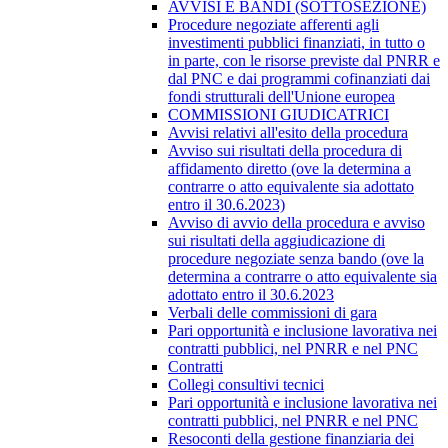
AVVISI E BANDI (SOTTOSEZIONE)
Procedure negoziate afferenti agli
investimenti pubblici finanziati, in tutto o
in parte, con le risorse previste dal PNRR e
dal PNC e dai programmi cofinanziati dai
fondi strutturali dell'Unione europea
COMMISSIONI GIUDICATRICI
Avvisi relativi all'esito della procedura
Avviso sui risultati della procedura di
affidamento diretto (ove la determina a
contrarre o atto equivalente sia adottato
entro il 30.6.2023)
Avviso di avvio della procedura e avviso
sui risultati della aggiudicazione di
procedure negoziate senza bando (ove la
determina a contrarre o atto equivalente sia
adottato entro il 30.6.2023
Verbali delle commissioni di gara
Pari opportunità e inclusione lavorativa nei
contratti pubblici, nel PNRR e nel PNC
Contratti
Collegi consultivi tecnici
Pari opportunità e inclusione lavorativa nei
contratti pubblici, nel PNRR e nel PNC
Resoconti della gestione finanziaria dei