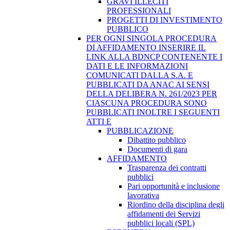
GRAVI ILLECITI
PROFESSIONALI
PROGETTI DI INVESTIMENTO
PUBBLICO
PER OGNI SINGOLA PROCEDURA
DI AFFIDAMENTO INSERIRE IL
LINK ALLA BDNCP CONTENENTE I
DATI E LE INFORMAZIONI
COMUNICATI DALLA S.A. E
PUBBLICATI DA ANAC AI SENSI
DELLA DELIBERA N. 261/2023 PER
CIASCUNA PROCEDURA SONO
PUBBLICATI INOLTRE I SEGUENTI
ATTI E
PUBBLICAZIONE
Dibattito pubblico
Documenti di gara
AFFIDAMENTO
Trasparenza dei contratti
pubblici
Pari opportunità e inclusione
lavorativa
Riordino della disciplina degli
affidamenti dei Servizi
pubblici locali (SPL)