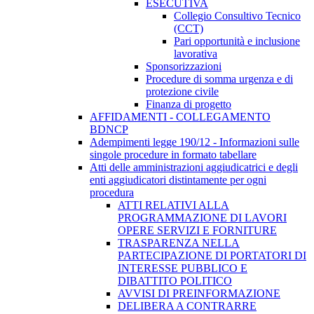
ESECUTIVA
Collegio Consultivo Tecnico
(CCT)
Pari opportunità e inclusione
lavorativa
Sponsorizzazioni
Procedure di somma urgenza e di
protezione civile
Finanza di progetto
AFFIDAMENTI - COLLEGAMENTO
BDNCP
Adempimenti legge 190/12 - Informazioni sulle
singole procedure in formato tabellare
Atti delle amministrazioni aggiudicatrici e degli
enti aggiudicatori distintamente per ogni
procedura
ATTI RELATIVI ALLA
PROGRAMMAZIONE DI LAVORI
OPERE SERVIZI E FORNITURE
TRASPARENZA NELLA
PARTECIPAZIONE DI PORTATORI DI
INTERESSE PUBBLICO E
DIBATTITO POLITICO
AVVISI DI PREINFORMAZIONE
DELIBERA A CONTRARRE