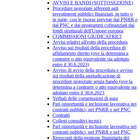
AVVISI E BANDI (SOTTOSEZIONE)
Procedure negoziate afferenti agli
investimenti pubblici finanziati, in tutto o
in parte, con le risorse previste dal PNRR e
dal PNC e dai programmi cofinanziati dai
fondi strutturali dell'Unione europea
COMMISSIONI GIUDICATRICI
Avvisi relativi all'esito della procedura
Avviso sui risultati della procedura di
affidamento diretto (ove la determina a
contrarre o atto equivalente sia adottato
entro il 30.6.2023)
Avviso di avvio della procedura e avviso
sui risultati della aggiudicazione di
procedure negoziate senza bando (ove la
determina a contrarre o atto equivalente sia
adottato entro il 30.6.2023
Verbali delle commissioni di gara
Pari opportunità e inclusione lavorativa nei
contratti pubblici, nel PNRR e nel PNC
Contratti
Collegi consultivi tecnici
Pari opportunità e inclusione lavorativa nei
contratti pubblici, nel PNRR e nel PNC
Resoconti della gestione finanziaria dei