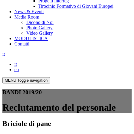
Progetti Interreg
Tirocinio Formativo di Giovani Europei
News & Eventi
Media Room
Dicono di Noi
Photo Gallery
Video Gallery
MODULISTICA
Contatti
it
it
en
MENU
Toggle navigation
BANDI 2019/20
Reclutamento del personale
Briciole di pane