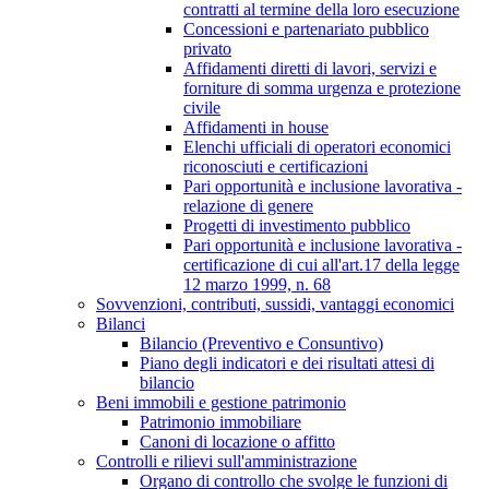
contratti al termine della loro esecuzione
Concessioni e partenariato pubblico
privato
Affidamenti diretti di lavori, servizi e
forniture di somma urgenza e protezione
civile
Affidamenti in house
Elenchi ufficiali di operatori economici
riconosciuti e certificazioni
Pari opportunità e inclusione lavorativa -
relazione di genere
Progetti di investimento pubblico
Pari opportunità e inclusione lavorativa -
certificazione di cui all'art.17 della legge
12 marzo 1999, n. 68
Sovvenzioni, contributi, sussidi, vantaggi economici
Bilanci
Bilancio (Preventivo e Consuntivo)
Piano degli indicatori e dei risultati attesi di
bilancio
Beni immobili e gestione patrimonio
Patrimonio immobiliare
Canoni di locazione o affitto
Controlli e rilievi sull'amministrazione
Organo di controllo che svolge le funzioni di