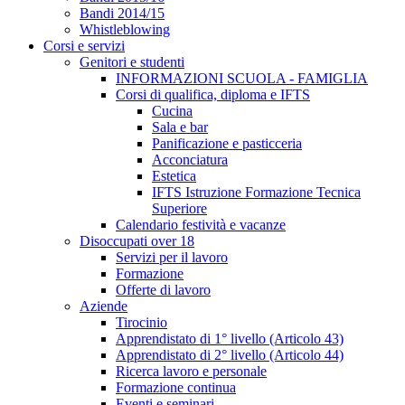
Bandi 2014/15
Whistleblowing
Corsi e servizi
Genitori e studenti
INFORMAZIONI SCUOLA - FAMIGLIA
Corsi di qualifica, diploma e IFTS
Cucina
Sala e bar
Panificazione e pasticceria
Acconciatura
Estetica
IFTS Istruzione Formazione Tecnica
Superiore
Calendario festività e vacanze
Disoccupati over 18
Servizi per il lavoro
Formazione
Offerte di lavoro
Aziende
Tirocinio
Apprendistato di 1° livello (Articolo 43)
Apprendistato di 2° livello (Articolo 44)
Ricerca lavoro e personale
Formazione continua
Eventi e seminari