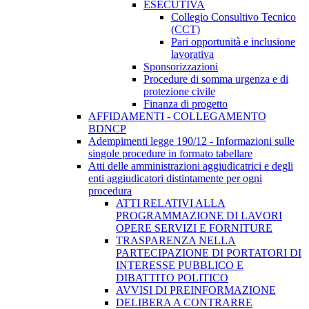
ESECUTIVA
Collegio Consultivo Tecnico
(CCT)
Pari opportunità e inclusione
lavorativa
Sponsorizzazioni
Procedure di somma urgenza e di
protezione civile
Finanza di progetto
AFFIDAMENTI - COLLEGAMENTO
BDNCP
Adempimenti legge 190/12 - Informazioni sulle
singole procedure in formato tabellare
Atti delle amministrazioni aggiudicatrici e degli
enti aggiudicatori distintamente per ogni
procedura
ATTI RELATIVI ALLA
PROGRAMMAZIONE DI LAVORI
OPERE SERVIZI E FORNITURE
TRASPARENZA NELLA
PARTECIPAZIONE DI PORTATORI DI
INTERESSE PUBBLICO E
DIBATTITO POLITICO
AVVISI DI PREINFORMAZIONE
DELIBERA A CONTRARRE