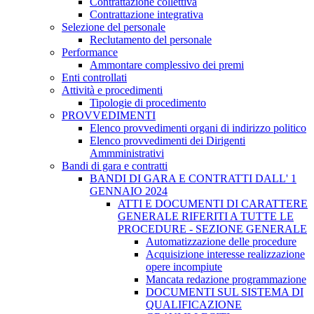
Contrattazione collettiva
Contrattazione integrativa
Selezione del personale
Reclutamento del personale
Performance
Ammontare complessivo dei premi
Enti controllati
Attività e procedimenti
Tipologie di procedimento
PROVVEDIMENTI
Elenco provvedimenti organi di indirizzo politico
Elenco provvedimenti dei Dirigenti
Ammministrativi
Bandi di gara e contratti
BANDI DI GARA E CONTRATTI DALL' 1
GENNAIO 2024
ATTI E DOCUMENTI DI CARATTERE
GENERALE RIFERITI A TUTTE LE
PROCEDURE - SEZIONE GENERALE
Automatizzazione delle procedure
Acquisizione interesse realizzazione
opere incompiute
Mancata redazione programmazione
DOCUMENTI SUL SISTEMA DI
QUALIFICAZIONE