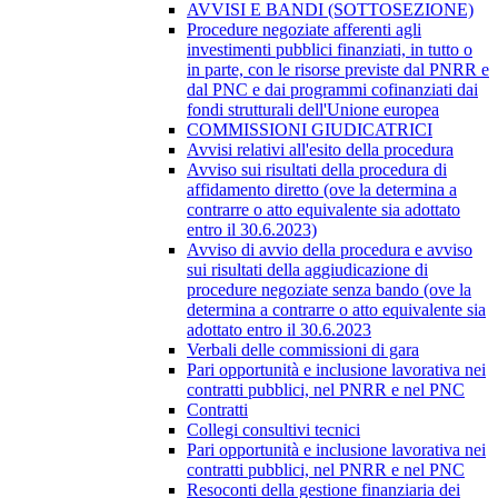
AVVISI E BANDI (SOTTOSEZIONE)
Procedure negoziate afferenti agli
investimenti pubblici finanziati, in tutto o
in parte, con le risorse previste dal PNRR e
dal PNC e dai programmi cofinanziati dai
fondi strutturali dell'Unione europea
COMMISSIONI GIUDICATRICI
Avvisi relativi all'esito della procedura
Avviso sui risultati della procedura di
affidamento diretto (ove la determina a
contrarre o atto equivalente sia adottato
entro il 30.6.2023)
Avviso di avvio della procedura e avviso
sui risultati della aggiudicazione di
procedure negoziate senza bando (ove la
determina a contrarre o atto equivalente sia
adottato entro il 30.6.2023
Verbali delle commissioni di gara
Pari opportunità e inclusione lavorativa nei
contratti pubblici, nel PNRR e nel PNC
Contratti
Collegi consultivi tecnici
Pari opportunità e inclusione lavorativa nei
contratti pubblici, nel PNRR e nel PNC
Resoconti della gestione finanziaria dei