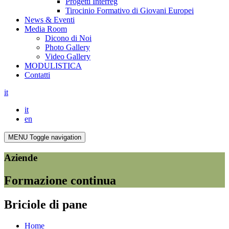
Progetti Interreg
Tirocinio Formativo di Giovani Europei
News & Eventi
Media Room
Dicono di Noi
Photo Gallery
Video Gallery
MODULISTICA
Contatti
it
it
en
MENU
Toggle navigation
Aziende
Formazione continua
Briciole di pane
Home