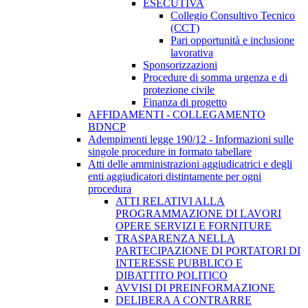
ESECUTIVA
Collegio Consultivo Tecnico
(CCT)
Pari opportunità e inclusione
lavorativa
Sponsorizzazioni
Procedure di somma urgenza e di
protezione civile
Finanza di progetto
AFFIDAMENTI - COLLEGAMENTO
BDNCP
Adempimenti legge 190/12 - Informazioni sulle
singole procedure in formato tabellare
Atti delle amministrazioni aggiudicatrici e degli
enti aggiudicatori distintamente per ogni
procedura
ATTI RELATIVI ALLA
PROGRAMMAZIONE DI LAVORI
OPERE SERVIZI E FORNITURE
TRASPARENZA NELLA
PARTECIPAZIONE DI PORTATORI DI
INTERESSE PUBBLICO E
DIBATTITO POLITICO
AVVISI DI PREINFORMAZIONE
DELIBERA A CONTRARRE