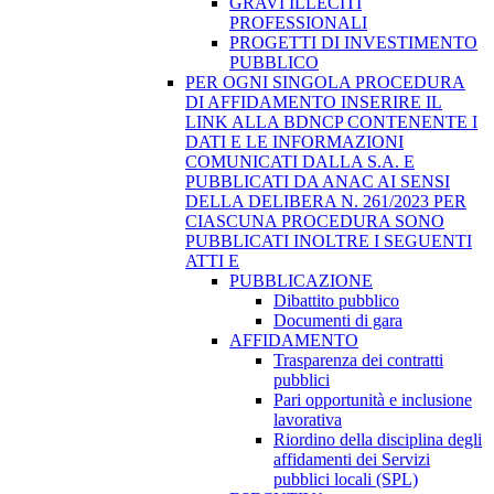
GRAVI ILLECITI
PROFESSIONALI
PROGETTI DI INVESTIMENTO
PUBBLICO
PER OGNI SINGOLA PROCEDURA
DI AFFIDAMENTO INSERIRE IL
LINK ALLA BDNCP CONTENENTE I
DATI E LE INFORMAZIONI
COMUNICATI DALLA S.A. E
PUBBLICATI DA ANAC AI SENSI
DELLA DELIBERA N. 261/2023 PER
CIASCUNA PROCEDURA SONO
PUBBLICATI INOLTRE I SEGUENTI
ATTI E
PUBBLICAZIONE
Dibattito pubblico
Documenti di gara
AFFIDAMENTO
Trasparenza dei contratti
pubblici
Pari opportunità e inclusione
lavorativa
Riordino della disciplina degli
affidamenti dei Servizi
pubblici locali (SPL)