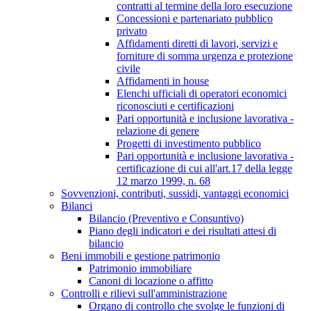
contratti al termine della loro esecuzione
Concessioni e partenariato pubblico
privato
Affidamenti diretti di lavori, servizi e
forniture di somma urgenza e protezione
civile
Affidamenti in house
Elenchi ufficiali di operatori economici
riconosciuti e certificazioni
Pari opportunità e inclusione lavorativa -
relazione di genere
Progetti di investimento pubblico
Pari opportunità e inclusione lavorativa -
certificazione di cui all'art.17 della legge
12 marzo 1999, n. 68
Sovvenzioni, contributi, sussidi, vantaggi economici
Bilanci
Bilancio (Preventivo e Consuntivo)
Piano degli indicatori e dei risultati attesi di
bilancio
Beni immobili e gestione patrimonio
Patrimonio immobiliare
Canoni di locazione o affitto
Controlli e rilievi sull'amministrazione
Organo di controllo che svolge le funzioni di