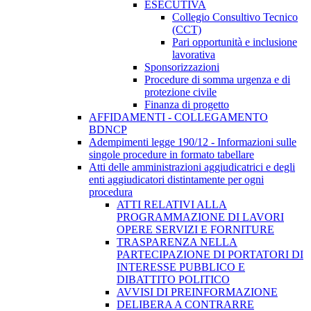
ESECUTIVA
Collegio Consultivo Tecnico
(CCT)
Pari opportunità e inclusione
lavorativa
Sponsorizzazioni
Procedure di somma urgenza e di
protezione civile
Finanza di progetto
AFFIDAMENTI - COLLEGAMENTO
BDNCP
Adempimenti legge 190/12 - Informazioni sulle
singole procedure in formato tabellare
Atti delle amministrazioni aggiudicatrici e degli
enti aggiudicatori distintamente per ogni
procedura
ATTI RELATIVI ALLA
PROGRAMMAZIONE DI LAVORI
OPERE SERVIZI E FORNITURE
TRASPARENZA NELLA
PARTECIPAZIONE DI PORTATORI DI
INTERESSE PUBBLICO E
DIBATTITO POLITICO
AVVISI DI PREINFORMAZIONE
DELIBERA A CONTRARRE