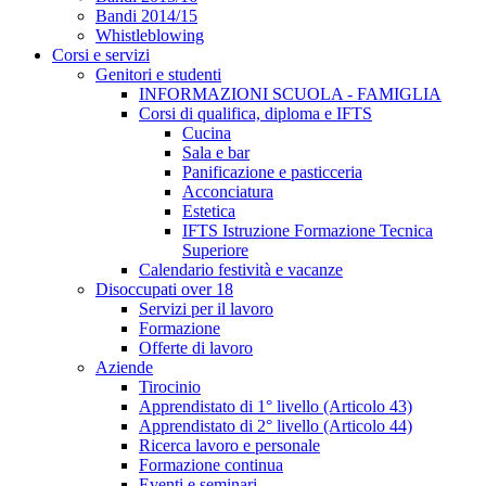
Bandi 2014/15
Whistleblowing
Corsi e servizi
Genitori e studenti
INFORMAZIONI SCUOLA - FAMIGLIA
Corsi di qualifica, diploma e IFTS
Cucina
Sala e bar
Panificazione e pasticceria
Acconciatura
Estetica
IFTS Istruzione Formazione Tecnica
Superiore
Calendario festività e vacanze
Disoccupati over 18
Servizi per il lavoro
Formazione
Offerte di lavoro
Aziende
Tirocinio
Apprendistato di 1° livello (Articolo 43)
Apprendistato di 2° livello (Articolo 44)
Ricerca lavoro e personale
Formazione continua
Eventi e seminari