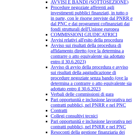
AVVISI E BANDI (SOTTOSEZIONE)
Procedure negoziate afferenti agli
investimenti pubblici finanziati, in tutto o
in parte, con le risorse previste dal PNRR e
dal PNC e dai programmi cofinanziati dai
fondi strutturali dell'Unione europea
COMMISSIONI GIUDICATRICI
Avvisi relativi all'esito della procedura
Avviso sui risultati della procedura di
affidamento diretto (ove la determina a
contrarre o atto equivalente sia adottato
entro il 30.6.2023)
Avviso di avvio della procedura e avviso
sui risultati della aggiudicazione di
procedure negoziate senza bando (ove la
determina a contrarre o atto equivalente sia
adottato entro il 30.6.2023
Verbali delle commissioni di gara
Pari opportunità e inclusione lavorativa nei
contratti pubblici, nel PNRR e nel PNC
Contratti
Collegi consultivi tecnici
Pari opportunità e inclusione lavorativa nei
contratti pubblici, nel PNRR e nel PNC
Resoconti della gestione finanziaria dei