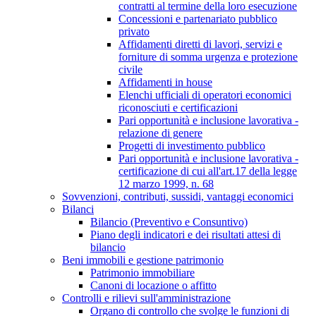
contratti al termine della loro esecuzione
Concessioni e partenariato pubblico
privato
Affidamenti diretti di lavori, servizi e
forniture di somma urgenza e protezione
civile
Affidamenti in house
Elenchi ufficiali di operatori economici
riconosciuti e certificazioni
Pari opportunità e inclusione lavorativa -
relazione di genere
Progetti di investimento pubblico
Pari opportunità e inclusione lavorativa -
certificazione di cui all'art.17 della legge
12 marzo 1999, n. 68
Sovvenzioni, contributi, sussidi, vantaggi economici
Bilanci
Bilancio (Preventivo e Consuntivo)
Piano degli indicatori e dei risultati attesi di
bilancio
Beni immobili e gestione patrimonio
Patrimonio immobiliare
Canoni di locazione o affitto
Controlli e rilievi sull'amministrazione
Organo di controllo che svolge le funzioni di