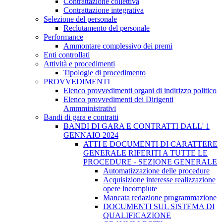
Contrattazione collettiva
Contrattazione integrativa
Selezione del personale
Reclutamento del personale
Performance
Ammontare complessivo dei premi
Enti controllati
Attività e procedimenti
Tipologie di procedimento
PROVVEDIMENTI
Elenco provvedimenti organi di indirizzo politico
Elenco provvedimenti dei Dirigenti
Ammministrativi
Bandi di gara e contratti
BANDI DI GARA E CONTRATTI DALL' 1
GENNAIO 2024
ATTI E DOCUMENTI DI CARATTERE
GENERALE RIFERITI A TUTTE LE
PROCEDURE - SEZIONE GENERALE
Automatizzazione delle procedure
Acquisizione interesse realizzazione
opere incompiute
Mancata redazione programmazione
DOCUMENTI SUL SISTEMA DI
QUALIFICAZIONE