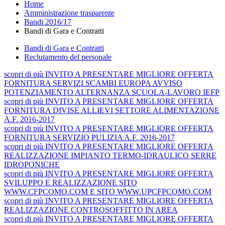
Home
Amministrazione trasparente
Bandi 2016/17
Bandi di Gara e Contratti
Bandi di Gara e Contratti
Reclutamento del personale
scopri
di più
INVITO A PRESENTARE MIGLIORE OFFERTA
FORNITURA SERVIZI SCAMBI EUROPA AVVISO
POTENZIAMENTO ALTERNANZA SCUOLA-LAVORO IEFP
scopri
di più
INVITO A PRESENTARE MIGLIORE OFFERTA
FORNITURA DIVISE ALLIEVI SETTORE ALIMENTAZIONE
A.F. 2016-2017
scopri
di più
INVITO A PRESENTARE MIGLIORE OFFERTA
FORNITURA SERVIZIO PULIZIA A.F. 2016-2017
scopri
di più
INVITO A PRESENTARE MIGLIORE OFFERTA
REALIZZAZIONE IMPIANTO TERMO-IDRAULICO SERRE
IDROPONICHE
scopri
di più
INVITO A PRESENTARE MIGLIORE OFFERTA
SVILUPPO E REALIZZAZIONE SITO
WWW.CFPCOMO.COM E SITO WWW.UPCFPCOMO.COM
scopri
di più
INVITO A PRESENTARE MIGLIORE OFFERTA
REALIZZAZIONE CONTROSOFFITTO IN AREA
scopri
di più
INVITO A PRESENTARE MIGLIORE OFFERTA