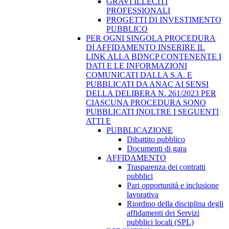
GRAVI ILLECITI
PROFESSIONALI
PROGETTI DI INVESTIMENTO
PUBBLICO
PER OGNI SINGOLA PROCEDURA
DI AFFIDAMENTO INSERIRE IL
LINK ALLA BDNCP CONTENENTE I
DATI E LE INFORMAZIONI
COMUNICATI DALLA S.A. E
PUBBLICATI DA ANAC AI SENSI
DELLA DELIBERA N. 261/2023 PER
CIASCUNA PROCEDURA SONO
PUBBLICATI INOLTRE I SEGUENTI
ATTI E
PUBBLICAZIONE
Dibattito pubblico
Documenti di gara
AFFIDAMENTO
Trasparenza dei contratti
pubblici
Pari opportunità e inclusione
lavorativa
Riordino della disciplina degli
affidamenti dei Servizi
pubblici locali (SPL)