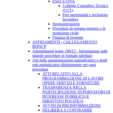
ESECUTIVA
Collegio Consultivo Tecnico
(CCT)
Pari opportunità e inclusione
lavorativa
Sponsorizzazioni
Procedure di somma urgenza e di
protezione civile
Finanza di progetto
AFFIDAMENTI - COLLEGAMENTO
BDNCP
Adempimenti legge 190/12 - Informazioni sulle
singole procedure in formato tabellare
Atti delle amministrazioni aggiudicatrici e degli
enti aggiudicatori distintamente per ogni
procedura
ATTI RELATIVI ALLA
PROGRAMMAZIONE DI LAVORI
OPERE SERVIZI E FORNITURE
TRASPARENZA NELLA
PARTECIPAZIONE DI PORTATORI DI
INTERESSE PUBBLICO E
DIBATTITO POLITICO
AVVISI DI PREINFORMAZIONE
DELIBERA A CONTRARRE