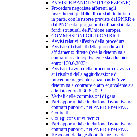
AVVISI E BANDI (SOTTOSEZIONE)
Procedure negoziate afferenti agli
investimenti pubblici finanziati, in tutto o
in parte, con le risorse previste dal PNRR e
dal PNC e dai programmi cofinanziati dai
fondi strutturali dell'Unione europea
COMMISSIONI GIUDICATRICI
Avvisi relativi all'esito della procedura
Avviso sui risultati della procedura di
affidamento diretto (ove la determina a
contrarre o atto equivalente sia adottato
entro il 30.6.2023)
Avviso di avvio della procedura e avviso
sui risultati della aggiudicazione di
procedure negoziate senza bando (ove la
determina a contrarre o atto equivalente sia
adottato entro il 30.6.2023
Verbali delle commissioni di gara
Pari opportunità e inclusione lavorativa nei
contratti pubblici, nel PNRR e nel PNC
Contratti
Collegi consultivi tecnici
Pari opportunità e inclusione lavorativa nei
contratti pubblici, nel PNRR e nel PNC
Resoconti della gestione finanziaria dei