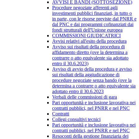
AVVISI E BANDI (SOTTOSEZIONE)
Procedure negoziate afferenti agli
investimenti pubblici finanziati, in tutto o
in parte, con le risorse previste dal PNRR e
dal PNC e dai programmi cofinanziati dai
fondi strutturali dell'Unione europea
COMMISSIONI GIUDICATRICI
Avvisi relativi all'esito della procedura
Avviso sui risultati della procedura di
affidamento diretto (ove la determina a
contrarre o atto equivalente sia adottato
entro il 30.6.2023)
Avviso di avvio della procedura e avviso
sui risultati della aggiudicazione di
procedure negoziate senza bando (ove la
determina a contrarre o atto equivalente sia
adottato entro il 30.6.2023
Verbali delle commissioni di gara
Pari opportunità e inclusione lavorativa nei
contratti pubblici, nel PNRR e nel PNC
Contratti
Collegi consultivi tecnici
Pari opportunità e inclusione lavorativa nei
contratti pubblici, nel PNRR e nel PNC
Resoconti della gestione finanziaria dei