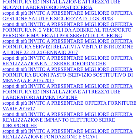
FORNITURA ED INSTALLAZIONE ATTREZZATURE
NUOVO LABORATORIO PASTICCERIA
scopri
di più
INVITO A PRESENTARE MIGLIORE OFFERTA
GESTIONE SALUTE E SICUREZZA D. LGS. 81/08
scopri
di più
INVITO A PRESENTARE MIGLIORE OFFERTA
FORNITURA N. 2 VEICOLI DA ADIBIRE AL TRASPORTO
PERSONE E MATERIALI PER SERVIZI DI CATERING
scopri
di più
INVITO A PRESENTARE MIGLIORE OFFERTA
FORNITURA SERVIZI RELATIVI A VISITA D'ISTRUZIONE
A LIONE 22-23-24 GENNAIO 2017
scopri
di più
INVITO A PRESENTARE MIGLIORE OFFERTA
REALIZZAZIONE N. 2 SERRE IDROPONICHE
scopri
di più
INVITO A PRESENTARE MIGLIORE OFFERTA
FORNITURA BUONI PASTO (SERVIZIO SOSTITUTIVO DI
MENSA) A.F. 2016-2017
scopri
di più
INVITO A PRESENTARE MIGLIORE OFFERTA
FORNITURA ED INSTALLAZIONE ATTREZZATURE
LABORATORI ALIMENTAZIONE
scopri
di più
INVITO A PRESENTARE OFFERTA FORNITURE
VARIE 2016/17
scopri
di più
INVITO A PRESENTARE MIGLIORE OFFERTA
REALIZZAZIONE IMPIANTO ELETTRICO SERRE
IDROPONICHE
scopri
di più
INVITO A PRESENTARE MIGLIORE OFFERTA
REALIZZAZIONE FONDAZIONE E SCAVI