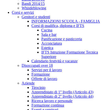
Bandi 2014/15
Whistleblowing
Corsi e servizi
Genitori e studenti
INFORMAZIONI SCUOLA - FAMIGLIA
Corsi di qualifica, diploma e IFTS
Cucina
Sala e bar
Panificazione e pasticceria
Acconciatura
Estetica
IFTS Istruzione Formazione Tecnica
Superiore
Calendario festività e vacanze
Disoccupati over 18
Servizi per il lavoro
Formazione
Offerte di lavoro
Aziende
Tirocinio
Apprendistato di 1° livello (Articolo 43)
Apprendistato di 2° livello (Articolo 44)
Ricerca lavoro e personale
Formazione continua
Eventi e seminari