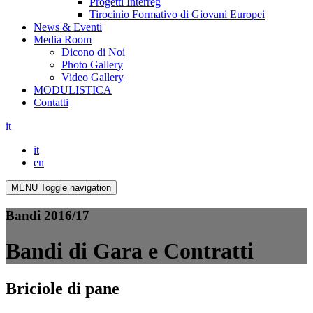
Progetti Interreg
Tirocinio Formativo di Giovani Europei
News & Eventi
Media Room
Dicono di Noi
Photo Gallery
Video Gallery
MODULISTICA
Contatti
it
it
en
MENU
Toggle navigation
Bandi 2016/17
Bandi di Gara e Contratti
Briciole di pane