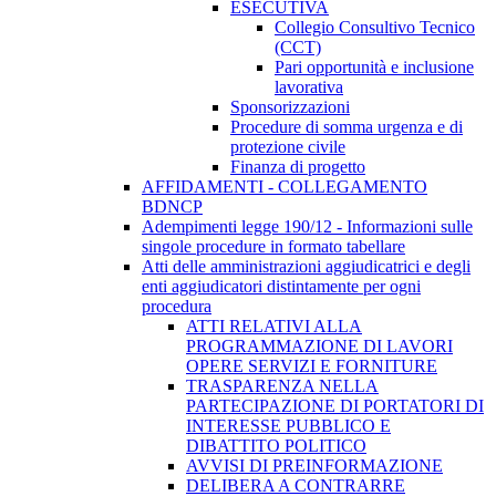
ESECUTIVA
Collegio Consultivo Tecnico
(CCT)
Pari opportunità e inclusione
lavorativa
Sponsorizzazioni
Procedure di somma urgenza e di
protezione civile
Finanza di progetto
AFFIDAMENTI - COLLEGAMENTO
BDNCP
Adempimenti legge 190/12 - Informazioni sulle
singole procedure in formato tabellare
Atti delle amministrazioni aggiudicatrici e degli
enti aggiudicatori distintamente per ogni
procedura
ATTI RELATIVI ALLA
PROGRAMMAZIONE DI LAVORI
OPERE SERVIZI E FORNITURE
TRASPARENZA NELLA
PARTECIPAZIONE DI PORTATORI DI
INTERESSE PUBBLICO E
DIBATTITO POLITICO
AVVISI DI PREINFORMAZIONE
DELIBERA A CONTRARRE