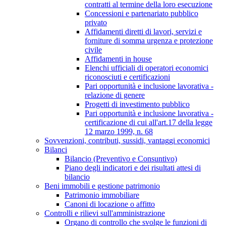
contratti al termine della loro esecuzione
Concessioni e partenariato pubblico
privato
Affidamenti diretti di lavori, servizi e
forniture di somma urgenza e protezione
civile
Affidamenti in house
Elenchi ufficiali di operatori economici
riconosciuti e certificazioni
Pari opportunità e inclusione lavorativa -
relazione di genere
Progetti di investimento pubblico
Pari opportunità e inclusione lavorativa -
certificazione di cui all'art.17 della legge
12 marzo 1999, n. 68
Sovvenzioni, contributi, sussidi, vantaggi economici
Bilanci
Bilancio (Preventivo e Consuntivo)
Piano degli indicatori e dei risultati attesi di
bilancio
Beni immobili e gestione patrimonio
Patrimonio immobiliare
Canoni di locazione o affitto
Controlli e rilievi sull'amministrazione
Organo di controllo che svolge le funzioni di