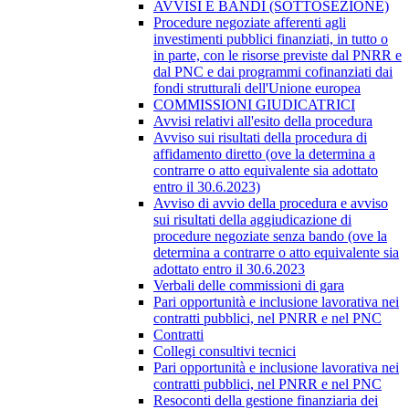
AVVISI E BANDI (SOTTOSEZIONE)
Procedure negoziate afferenti agli
investimenti pubblici finanziati, in tutto o
in parte, con le risorse previste dal PNRR e
dal PNC e dai programmi cofinanziati dai
fondi strutturali dell'Unione europea
COMMISSIONI GIUDICATRICI
Avvisi relativi all'esito della procedura
Avviso sui risultati della procedura di
affidamento diretto (ove la determina a
contrarre o atto equivalente sia adottato
entro il 30.6.2023)
Avviso di avvio della procedura e avviso
sui risultati della aggiudicazione di
procedure negoziate senza bando (ove la
determina a contrarre o atto equivalente sia
adottato entro il 30.6.2023
Verbali delle commissioni di gara
Pari opportunità e inclusione lavorativa nei
contratti pubblici, nel PNRR e nel PNC
Contratti
Collegi consultivi tecnici
Pari opportunità e inclusione lavorativa nei
contratti pubblici, nel PNRR e nel PNC
Resoconti della gestione finanziaria dei