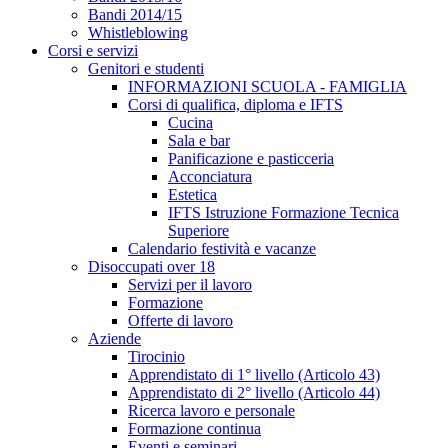
Bandi 2014/15
Whistleblowing
Corsi e servizi
Genitori e studenti
INFORMAZIONI SCUOLA - FAMIGLIA
Corsi di qualifica, diploma e IFTS
Cucina
Sala e bar
Panificazione e pasticceria
Acconciatura
Estetica
IFTS Istruzione Formazione Tecnica
Superiore
Calendario festività e vacanze
Disoccupati over 18
Servizi per il lavoro
Formazione
Offerte di lavoro
Aziende
Tirocinio
Apprendistato di 1° livello (Articolo 43)
Apprendistato di 2° livello (Articolo 44)
Ricerca lavoro e personale
Formazione continua
Eventi e seminari