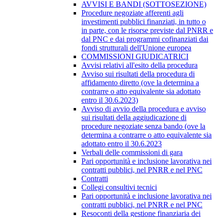
AVVISI E BANDI (SOTTOSEZIONE)
Procedure negoziate afferenti agli
investimenti pubblici finanziati, in tutto o
in parte, con le risorse previste dal PNRR e
dal PNC e dai programmi cofinanziati dai
fondi strutturali dell'Unione europea
COMMISSIONI GIUDICATRICI
Avvisi relativi all'esito della procedura
Avviso sui risultati della procedura di
affidamento diretto (ove la determina a
contrarre o atto equivalente sia adottato
entro il 30.6.2023)
Avviso di avvio della procedura e avviso
sui risultati della aggiudicazione di
procedure negoziate senza bando (ove la
determina a contrarre o atto equivalente sia
adottato entro il 30.6.2023
Verbali delle commissioni di gara
Pari opportunità e inclusione lavorativa nei
contratti pubblici, nel PNRR e nel PNC
Contratti
Collegi consultivi tecnici
Pari opportunità e inclusione lavorativa nei
contratti pubblici, nel PNRR e nel PNC
Resoconti della gestione finanziaria dei