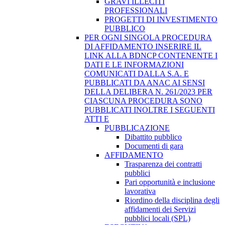
GRAVI ILLECITI
PROFESSIONALI
PROGETTI DI INVESTIMENTO
PUBBLICO
PER OGNI SINGOLA PROCEDURA
DI AFFIDAMENTO INSERIRE IL
LINK ALLA BDNCP CONTENENTE I
DATI E LE INFORMAZIONI
COMUNICATI DALLA S.A. E
PUBBLICATI DA ANAC AI SENSI
DELLA DELIBERA N. 261/2023 PER
CIASCUNA PROCEDURA SONO
PUBBLICATI INOLTRE I SEGUENTI
ATTI E
PUBBLICAZIONE
Dibattito pubblico
Documenti di gara
AFFIDAMENTO
Trasparenza dei contratti
pubblici
Pari opportunità e inclusione
lavorativa
Riordino della disciplina degli
affidamenti dei Servizi
pubblici locali (SPL)