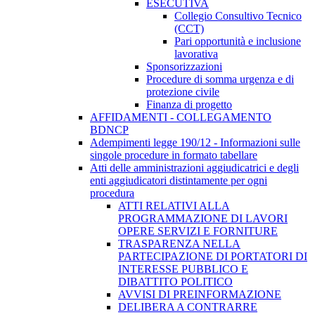
ESECUTIVA
Collegio Consultivo Tecnico
(CCT)
Pari opportunità e inclusione
lavorativa
Sponsorizzazioni
Procedure di somma urgenza e di
protezione civile
Finanza di progetto
AFFIDAMENTI - COLLEGAMENTO
BDNCP
Adempimenti legge 190/12 - Informazioni sulle
singole procedure in formato tabellare
Atti delle amministrazioni aggiudicatrici e degli
enti aggiudicatori distintamente per ogni
procedura
ATTI RELATIVI ALLA
PROGRAMMAZIONE DI LAVORI
OPERE SERVIZI E FORNITURE
TRASPARENZA NELLA
PARTECIPAZIONE DI PORTATORI DI
INTERESSE PUBBLICO E
DIBATTITO POLITICO
AVVISI DI PREINFORMAZIONE
DELIBERA A CONTRARRE