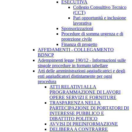
ESECUTIVA
Collegio Consultivo Tecnico
(CCT)
Pari opportunità e inclusione
lavorativa
Sponsorizzazioni
Procedure di somma urgenza e di
protezione civile
Finanza di progetto
AFFIDAMENTI - COLLEGAMENTO
BDNCP
Adempimenti legge 190/12 - Informazioni sulle
singole procedure in formato tabellare
Atti delle amministrazioni aggiudicatrici e degli
enti aggiudicatori distintamente per ogni
procedura
ATTI RELATIVI ALLA
PROGRAMMAZIONE DI LAVORI
OPERE SERVIZI E FORNITURE
TRASPARENZA NELLA
PARTECIPAZIONE DI PORTATORI DI
INTERESSE PUBBLICO E
DIBATTITO POLITICO
AVVISI DI PREINFORMAZIONE
DELIBERA A CONTRARRE