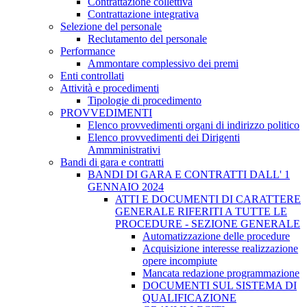
Contrattazione collettiva
Contrattazione integrativa
Selezione del personale
Reclutamento del personale
Performance
Ammontare complessivo dei premi
Enti controllati
Attività e procedimenti
Tipologie di procedimento
PROVVEDIMENTI
Elenco provvedimenti organi di indirizzo politico
Elenco provvedimenti dei Dirigenti
Ammministrativi
Bandi di gara e contratti
BANDI DI GARA E CONTRATTI DALL' 1
GENNAIO 2024
ATTI E DOCUMENTI DI CARATTERE
GENERALE RIFERITI A TUTTE LE
PROCEDURE - SEZIONE GENERALE
Automatizzazione delle procedure
Acquisizione interesse realizzazione
opere incompiute
Mancata redazione programmazione
DOCUMENTI SUL SISTEMA DI
QUALIFICAZIONE