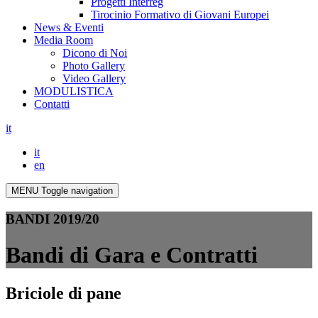
Progetti Interreg
Tirocinio Formativo di Giovani Europei
News & Eventi
Media Room
Dicono di Noi
Photo Gallery
Video Gallery
MODULISTICA
Contatti
it
it
en
MENU
Toggle navigation
BANDI 2019/20
Bandi di Gara e Contratti
Briciole di pane