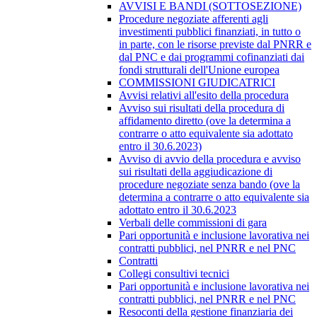
AVVISI E BANDI (SOTTOSEZIONE)
Procedure negoziate afferenti agli
investimenti pubblici finanziati, in tutto o
in parte, con le risorse previste dal PNRR e
dal PNC e dai programmi cofinanziati dai
fondi strutturali dell'Unione europea
COMMISSIONI GIUDICATRICI
Avvisi relativi all'esito della procedura
Avviso sui risultati della procedura di
affidamento diretto (ove la determina a
contrarre o atto equivalente sia adottato
entro il 30.6.2023)
Avviso di avvio della procedura e avviso
sui risultati della aggiudicazione di
procedure negoziate senza bando (ove la
determina a contrarre o atto equivalente sia
adottato entro il 30.6.2023
Verbali delle commissioni di gara
Pari opportunità e inclusione lavorativa nei
contratti pubblici, nel PNRR e nel PNC
Contratti
Collegi consultivi tecnici
Pari opportunità e inclusione lavorativa nei
contratti pubblici, nel PNRR e nel PNC
Resoconti della gestione finanziaria dei