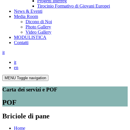
Progetti Interreg
Tirocinio Formativo di Giovani Europei
News & Eventi
Media Room
Dicono di Noi
Photo Gallery
Video Gallery
MODULISTICA
Contatti
it
it
en
MENU
Toggle navigation
Carta dei servizi e POF
POF
Briciole di pane
Home