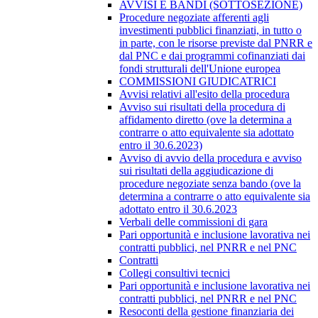
AVVISI E BANDI (SOTTOSEZIONE)
Procedure negoziate afferenti agli
investimenti pubblici finanziati, in tutto o
in parte, con le risorse previste dal PNRR e
dal PNC e dai programmi cofinanziati dai
fondi strutturali dell'Unione europea
COMMISSIONI GIUDICATRICI
Avvisi relativi all'esito della procedura
Avviso sui risultati della procedura di
affidamento diretto (ove la determina a
contrarre o atto equivalente sia adottato
entro il 30.6.2023)
Avviso di avvio della procedura e avviso
sui risultati della aggiudicazione di
procedure negoziate senza bando (ove la
determina a contrarre o atto equivalente sia
adottato entro il 30.6.2023
Verbali delle commissioni di gara
Pari opportunità e inclusione lavorativa nei
contratti pubblici, nel PNRR e nel PNC
Contratti
Collegi consultivi tecnici
Pari opportunità e inclusione lavorativa nei
contratti pubblici, nel PNRR e nel PNC
Resoconti della gestione finanziaria dei