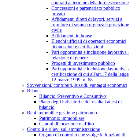
contratti al termine della loro esecuzione
Concessioni e partenariato pubblico
privato
Affidamenti diretti di lavori, servizi e
forniture di somma urgenza e protezione
civile
Affidamenti in house
Elenchi ufficiali di operatori economici
riconosciuti e certificazioni
Pari opportunità e inclusione lavorativa -
relazione di genere
Progetti di investimento pubblico
Pari opportunità e inclusione lavorativa -
certificazione di cui all'art.17 della legge
12 marzo 1999, n. 68
Sovvenzioni, contributi, sussidi, vantaggi economici
Bilanci
Bilancio (Preventivo e Consuntivo)
Piano degli indicatori e dei risultati attesi di
bilancio
Beni immobili e gestione patrimonio
Patrimonio immobiliare
Canoni di locazione o affitto
Controlli e rilievi sull'amministrazione
Organo di controllo che svolge le funzioni di