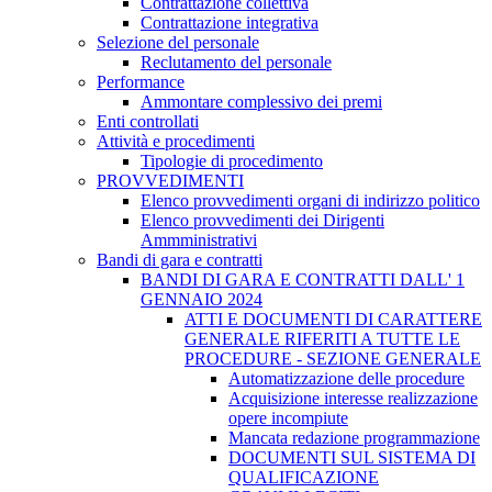
Contrattazione collettiva
Contrattazione integrativa
Selezione del personale
Reclutamento del personale
Performance
Ammontare complessivo dei premi
Enti controllati
Attività e procedimenti
Tipologie di procedimento
PROVVEDIMENTI
Elenco provvedimenti organi di indirizzo politico
Elenco provvedimenti dei Dirigenti
Ammministrativi
Bandi di gara e contratti
BANDI DI GARA E CONTRATTI DALL' 1
GENNAIO 2024
ATTI E DOCUMENTI DI CARATTERE
GENERALE RIFERITI A TUTTE LE
PROCEDURE - SEZIONE GENERALE
Automatizzazione delle procedure
Acquisizione interesse realizzazione
opere incompiute
Mancata redazione programmazione
DOCUMENTI SUL SISTEMA DI
QUALIFICAZIONE