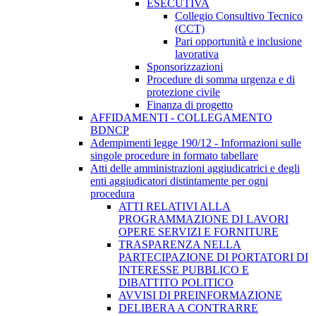
ESECUTIVA
Collegio Consultivo Tecnico
(CCT)
Pari opportunità e inclusione
lavorativa
Sponsorizzazioni
Procedure di somma urgenza e di
protezione civile
Finanza di progetto
AFFIDAMENTI - COLLEGAMENTO
BDNCP
Adempimenti legge 190/12 - Informazioni sulle
singole procedure in formato tabellare
Atti delle amministrazioni aggiudicatrici e degli
enti aggiudicatori distintamente per ogni
procedura
ATTI RELATIVI ALLA
PROGRAMMAZIONE DI LAVORI
OPERE SERVIZI E FORNITURE
TRASPARENZA NELLA
PARTECIPAZIONE DI PORTATORI DI
INTERESSE PUBBLICO E
DIBATTITO POLITICO
AVVISI DI PREINFORMAZIONE
DELIBERA A CONTRARRE