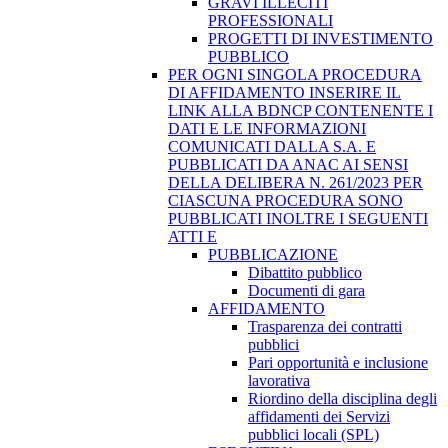
GRAVI ILLECITI
PROFESSIONALI
PROGETTI DI INVESTIMENTO
PUBBLICO
PER OGNI SINGOLA PROCEDURA
DI AFFIDAMENTO INSERIRE IL
LINK ALLA BDNCP CONTENENTE I
DATI E LE INFORMAZIONI
COMUNICATI DALLA S.A. E
PUBBLICATI DA ANAC AI SENSI
DELLA DELIBERA N. 261/2023 PER
CIASCUNA PROCEDURA SONO
PUBBLICATI INOLTRE I SEGUENTI
ATTI E
PUBBLICAZIONE
Dibattito pubblico
Documenti di gara
AFFIDAMENTO
Trasparenza dei contratti
pubblici
Pari opportunità e inclusione
lavorativa
Riordino della disciplina degli
affidamenti dei Servizi
pubblici locali (SPL)