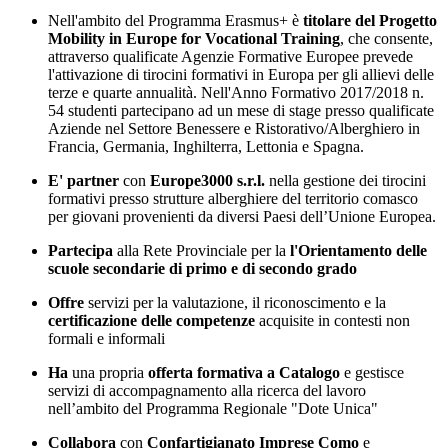
Nell'ambito del Programma Erasmus+ è
titolare del Progetto
Mobility in Europe for Vocational Training
, che consente,
attraverso qualificate Agenzie Formative Europee prevede
l'attivazione di tirocini formativi in Europa per gli allievi delle
terze e quarte annualità. Nell'Anno Formativo 2017/2018 n.
54 studenti partecipano ad un mese di stage presso qualificate
Aziende nel Settore Benessere e Ristorativo/Alberghiero in
Francia, Germania, Inghilterra, Lettonia e Spagna.
E' partner
con
Europe3000 s.r.l.
nella gestione dei tirocini
formativi presso strutture alberghiere del territorio comasco
per giovani provenienti da diversi Paesi dell’Unione Europea.
Partecipa
alla Rete Provinciale per la
l'Orientamento delle
scuole secondarie di primo e di secondo grado
Offre
servizi per la valutazione, il riconoscimento e la
certificazione delle competenze
acquisite in contesti non
formali e informali
Ha
una propria
offerta formativa a Catalogo
e gestisce
servizi di accompagnamento alla ricerca del lavoro
nell’ambito del Programma Regionale "Dote Unica"
Collabora
con
Confartigianato Imprese Como
e