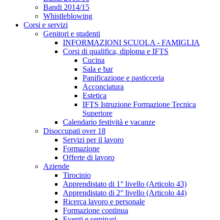
Bandi 2014/15
Whistleblowing
Corsi e servizi
Genitori e studenti
INFORMAZIONI SCUOLA - FAMIGLIA
Corsi di qualifica, diploma e IFTS
Cucina
Sala e bar
Panificazione e pasticceria
Acconciatura
Estetica
IFTS Istruzione Formazione Tecnica
Superiore
Calendario festività e vacanze
Disoccupati over 18
Servizi per il lavoro
Formazione
Offerte di lavoro
Aziende
Tirocinio
Apprendistato di 1° livello (Articolo 43)
Apprendistato di 2° livello (Articolo 44)
Ricerca lavoro e personale
Formazione continua
Eventi e seminari