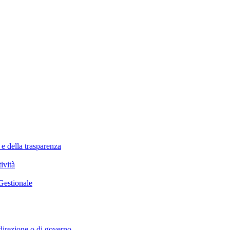
 e della trasparenza
ività
Gestionale
i direzione o di governo