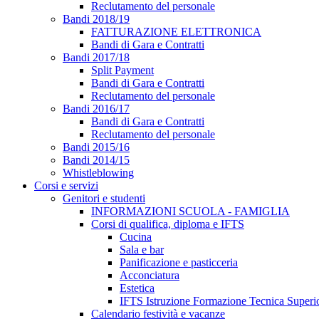
Reclutamento del personale
Bandi 2018/19
FATTURAZIONE ELETTRONICA
Bandi di Gara e Contratti
Bandi 2017/18
Split Payment
Bandi di Gara e Contratti
Reclutamento del personale
Bandi 2016/17
Bandi di Gara e Contratti
Reclutamento del personale
Bandi 2015/16
Bandi 2014/15
Whistleblowing
Corsi e servizi
Genitori e studenti
INFORMAZIONI SCUOLA - FAMIGLIA
Corsi di qualifica, diploma e IFTS
Cucina
Sala e bar
Panificazione e pasticceria
Acconciatura
Estetica
IFTS Istruzione Formazione Tecnica Superi
Calendario festività e vacanze