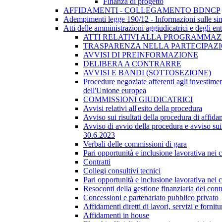
Finanza di progetto
AFFIDAMENTI - COLLEGAMENTO BDNCP
Adempimenti legge 190/12 - Informazioni sulle sin
Atti delle amministrazioni aggiudicatrici e degli en
ATTI RELATIVI ALLA PROGRAMMAZI
TRASPARENZA NELLA PARTECIPAZIO
AVVISI DI PREINFORMAZIONE
DELIBERA A CONTRARRE
AVVISI E BANDI (SOTTOSEZIONE)
Procedure negoziate afferenti agli investimen
dell'Unione europea
COMMISSIONI GIUDICATRICI
Avvisi relativi all'esito della procedura
Avviso sui risultati della procedura di affida
Avviso di avvio della procedura e avviso sui 
30.6.2023
Verbali delle commissioni di gara
Pari opportunità e inclusione lavorativa nei
Contratti
Collegi consultivi tecnici
Pari opportunità e inclusione lavorativa nei
Resoconti della gestione finanziaria dei contr
Concessioni e partenariato pubblico privato
Affidamenti diretti di lavori, servizi e forni
Affidamenti in house