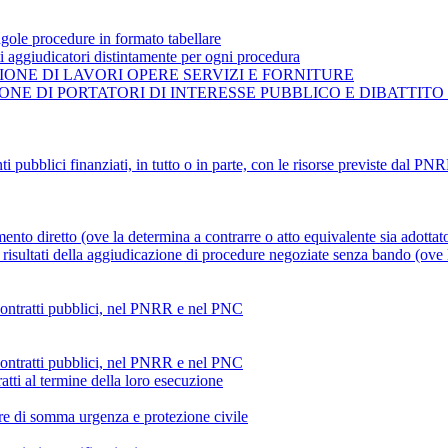
gole procedure in formato tabellare
ti aggiudicatori distintamente per ogni procedura
ONE DI LAVORI OPERE SERVIZI E FORNITURE
NE DI PORTATORI DI INTERESSE PUBBLICO E DIBATTITO
ti pubblici finanziati, in tutto o in parte, con le risorse previste dal P
mento diretto (ove la determina a contrarre o atto equivalente sia adottat
risultati della aggiudicazione di procedure negoziate senza bando (ove la
 contratti pubblici, nel PNRR e nel PNC
 contratti pubblici, nel PNRR e nel PNC
atti al termine della loro esecuzione
ture di somma urgenza e protezione civile