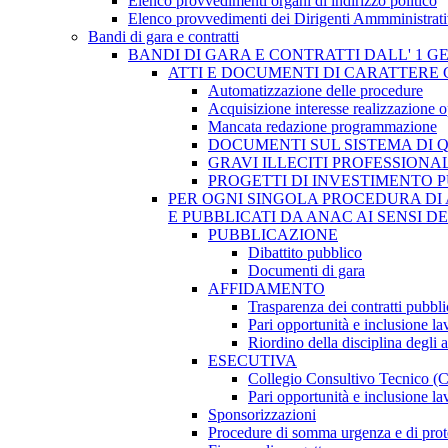
Elenco provvedimenti organi di indirizzo politico
Elenco provvedimenti dei Dirigenti Ammministrati
Bandi di gara e contratti
BANDI DI GARA E CONTRATTI DALL' 1 G
ATTI E DOCUMENTI DI CARATTERE 
Automatizzazione delle procedure
Acquisizione interesse realizzazione 
Mancata redazione programmazione
DOCUMENTI SUL SISTEMA DI 
GRAVI ILLECITI PROFESSIONA
PROGETTI DI INVESTIMENTO 
PER OGNI SINGOLA PROCEDURA DI 
E PUBBLICATI DA ANAC AI SENSI D
PUBBLICAZIONE
Dibattito pubblico
Documenti di gara
AFFIDAMENTO
Trasparenza dei contratti pubbli
Pari opportunità e inclusione la
Riordino della disciplina degli 
ESECUTIVA
Collegio Consultivo Tecnico (
Pari opportunità e inclusione la
Sponsorizzazioni
Procedure di somma urgenza e di prot