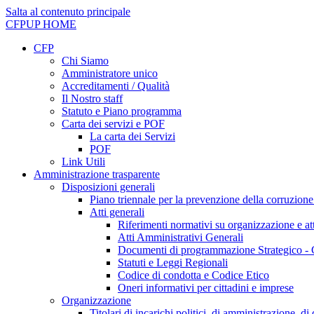
Salta al contenuto principale
CFPUP
HOME
CFP
Chi Siamo
Amministratore unico
Accreditamenti / Qualità
Il Nostro staff
Statuto e Piano programma
Carta dei servizi e POF
La carta dei Servizi
POF
Link Utili
Amministrazione trasparente
Disposizioni generali
Piano triennale per la prevenzione della corruzione
Atti generali
Riferimenti normativi su organizzazione e att
Atti Amministrativi Generali
Documenti di programmazione Strategico - 
Statuti e Leggi Regionali
Codice di condotta e Codice Etico
Oneri informativi per cittadini e imprese
Organizzazione
Titolari di incarichi politici, di amministrazione, d