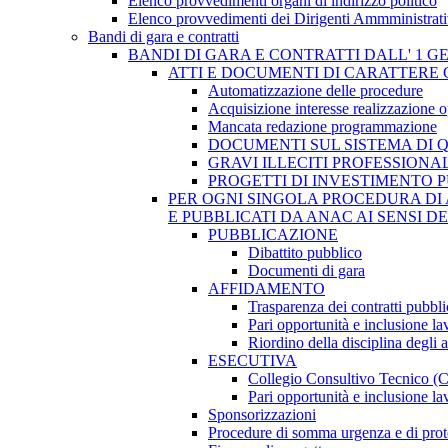
Elenco provvedimenti organi di indirizzo politico
Elenco provvedimenti dei Dirigenti Ammministrati
Bandi di gara e contratti
BANDI DI GARA E CONTRATTI DALL' 1 G
ATTI E DOCUMENTI DI CARATTERE 
Automatizzazione delle procedure
Acquisizione interesse realizzazione 
Mancata redazione programmazione
DOCUMENTI SUL SISTEMA DI 
GRAVI ILLECITI PROFESSIONA
PROGETTI DI INVESTIMENTO 
PER OGNI SINGOLA PROCEDURA DI 
E PUBBLICATI DA ANAC AI SENSI D
PUBBLICAZIONE
Dibattito pubblico
Documenti di gara
AFFIDAMENTO
Trasparenza dei contratti pubbli
Pari opportunità e inclusione la
Riordino della disciplina degli 
ESECUTIVA
Collegio Consultivo Tecnico (
Pari opportunità e inclusione la
Sponsorizzazioni
Procedure di somma urgenza e di prot