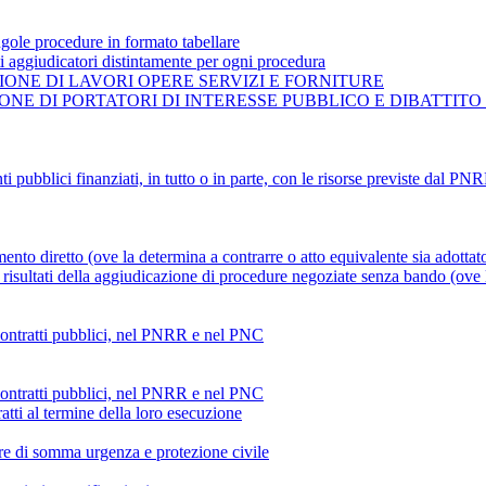
gole procedure in formato tabellare
ti aggiudicatori distintamente per ogni procedura
ONE DI LAVORI OPERE SERVIZI E FORNITURE
NE DI PORTATORI DI INTERESSE PUBBLICO E DIBATTITO
ti pubblici finanziati, in tutto o in parte, con le risorse previste dal P
mento diretto (ove la determina a contrarre o atto equivalente sia adottat
risultati della aggiudicazione di procedure negoziate senza bando (ove la
 contratti pubblici, nel PNRR e nel PNC
 contratti pubblici, nel PNRR e nel PNC
atti al termine della loro esecuzione
ture di somma urgenza e protezione civile