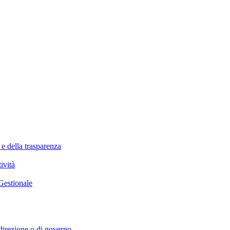
 e della trasparenza
ività
Gestionale
i direzione o di governo