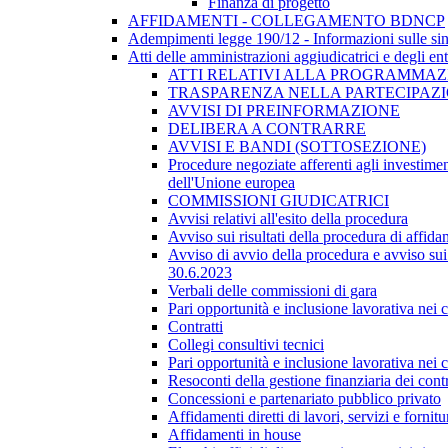
Finanza di progetto
AFFIDAMENTI - COLLEGAMENTO BDNCP
Adempimenti legge 190/12 - Informazioni sulle sin
Atti delle amministrazioni aggiudicatrici e degli en
ATTI RELATIVI ALLA PROGRAMMAZI
TRASPARENZA NELLA PARTECIPAZIO
AVVISI DI PREINFORMAZIONE
DELIBERA A CONTRARRE
AVVISI E BANDI (SOTTOSEZIONE)
Procedure negoziate afferenti agli investimen
dell'Unione europea
COMMISSIONI GIUDICATRICI
Avvisi relativi all'esito della procedura
Avviso sui risultati della procedura di affida
Avviso di avvio della procedura e avviso sui 
30.6.2023
Verbali delle commissioni di gara
Pari opportunità e inclusione lavorativa nei
Contratti
Collegi consultivi tecnici
Pari opportunità e inclusione lavorativa nei
Resoconti della gestione finanziaria dei contr
Concessioni e partenariato pubblico privato
Affidamenti diretti di lavori, servizi e forni
Affidamenti in house