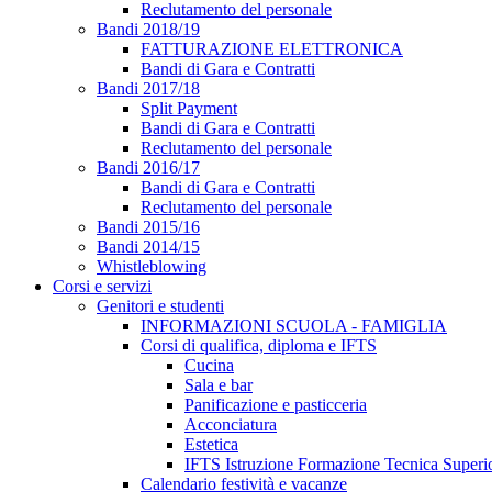
Reclutamento del personale
Bandi 2018/19
FATTURAZIONE ELETTRONICA
Bandi di Gara e Contratti
Bandi 2017/18
Split Payment
Bandi di Gara e Contratti
Reclutamento del personale
Bandi 2016/17
Bandi di Gara e Contratti
Reclutamento del personale
Bandi 2015/16
Bandi 2014/15
Whistleblowing
Corsi e servizi
Genitori e studenti
INFORMAZIONI SCUOLA - FAMIGLIA
Corsi di qualifica, diploma e IFTS
Cucina
Sala e bar
Panificazione e pasticceria
Acconciatura
Estetica
IFTS Istruzione Formazione Tecnica Superi
Calendario festività e vacanze