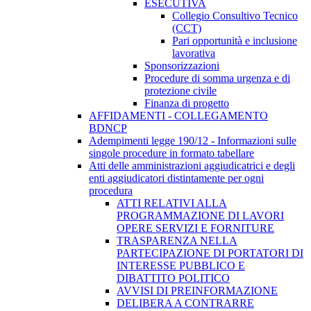
ESECUTIVA
Collegio Consultivo Tecnico
(CCT)
Pari opportunità e inclusione
lavorativa
Sponsorizzazioni
Procedure di somma urgenza e di
protezione civile
Finanza di progetto
AFFIDAMENTI - COLLEGAMENTO
BDNCP
Adempimenti legge 190/12 - Informazioni sulle
singole procedure in formato tabellare
Atti delle amministrazioni aggiudicatrici e degli
enti aggiudicatori distintamente per ogni
procedura
ATTI RELATIVI ALLA
PROGRAMMAZIONE DI LAVORI
OPERE SERVIZI E FORNITURE
TRASPARENZA NELLA
PARTECIPAZIONE DI PORTATORI DI
INTERESSE PUBBLICO E
DIBATTITO POLITICO
AVVISI DI PREINFORMAZIONE
DELIBERA A CONTRARRE