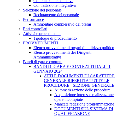
Contrattazione collettiva
Contrattazione integrativa
Selezione del personale
Reclutamento del personale
Performance
Ammontare complessivo dei premi
Enti controllati
Attività e procedimenti
Tipologie di procedimento
PROVVEDIMENTI
Elenco provvedimenti organi di indirizzo politico
Elenco provvedimenti dei Dirigenti
Ammministrativi
Bandi di gara e contratti
BANDI DI GARA E CONTRATTI DALL' 1
GENNAIO 2024
ATTI E DOCUMENTI DI CARATTERE
GENERALE RIFERITI A TUTTE LE
PROCEDURE - SEZIONE GENERALE
Automatizzazione delle procedure
Acquisizione interesse realizzazione
opere incompiute
Mancata redazione programmazione
DOCUMENTI SUL SISTEMA DI
QUALIFICAZIONE