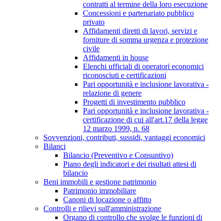
contratti al termine della loro esecuzione
Concessioni e partenariato pubblico
privato
Affidamenti diretti di lavori, servizi e
forniture di somma urgenza e protezione
civile
Affidamenti in house
Elenchi ufficiali di operatori economici
riconosciuti e certificazioni
Pari opportunità e inclusione lavorativa -
relazione di genere
Progetti di investimento pubblico
Pari opportunità e inclusione lavorativa -
certificazione di cui all'art.17 della legge
12 marzo 1999, n. 68
Sovvenzioni, contributi, sussidi, vantaggi economici
Bilanci
Bilancio (Preventivo e Consuntivo)
Piano degli indicatori e dei risultati attesi di
bilancio
Beni immobili e gestione patrimonio
Patrimonio immobiliare
Canoni di locazione o affitto
Controlli e rilievi sull'amministrazione
Organo di controllo che svolge le funzioni di