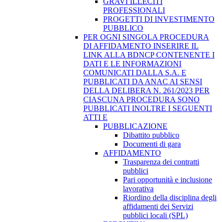
GRAVI ILLECITI
PROFESSIONALI
PROGETTI DI INVESTIMENTO
PUBBLICO
PER OGNI SINGOLA PROCEDURA
DI AFFIDAMENTO INSERIRE IL
LINK ALLA BDNCP CONTENENTE I
DATI E LE INFORMAZIONI
COMUNICATI DALLA S.A. E
PUBBLICATI DA ANAC AI SENSI
DELLA DELIBERA N. 261/2023 PER
CIASCUNA PROCEDURA SONO
PUBBLICATI INOLTRE I SEGUENTI
ATTI E
PUBBLICAZIONE
Dibattito pubblico
Documenti di gara
AFFIDAMENTO
Trasparenza dei contratti
pubblici
Pari opportunità e inclusione
lavorativa
Riordino della disciplina degli
affidamenti dei Servizi
pubblici locali (SPL)