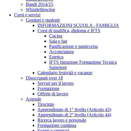
Bandi 2014/15
Whistleblowing
Corsi e servizi
Genitori e studenti
INFORMAZIONI SCUOLA - FAMIGLIA
Corsi di qualifica, diploma e IFTS
Cucina
Sala e bar
Panificazione e pasticceria
Acconciatura
Estetica
IFTS Istruzione Formazione Tecnica
Superiore
Calendario festività e vacanze
Disoccupati over 18
Servizi per il lavoro
Formazione
Offerte di lavoro
Aziende
Tirocinio
Apprendistato di 1° livello (Articolo 43)
Apprendistato di 2° livello (Articolo 44)
Ricerca lavoro e personale
Formazione continua
Eventi e seminari