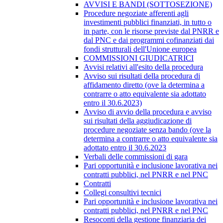
AVVISI E BANDI (SOTTOSEZIONE)
Procedure negoziate afferenti agli
investimenti pubblici finanziati, in tutto o
in parte, con le risorse previste dal PNRR e
dal PNC e dai programmi cofinanziati dai
fondi strutturali dell'Unione europea
COMMISSIONI GIUDICATRICI
Avvisi relativi all'esito della procedura
Avviso sui risultati della procedura di
affidamento diretto (ove la determina a
contrarre o atto equivalente sia adottato
entro il 30.6.2023)
Avviso di avvio della procedura e avviso
sui risultati della aggiudicazione di
procedure negoziate senza bando (ove la
determina a contrarre o atto equivalente sia
adottato entro il 30.6.2023
Verbali delle commissioni di gara
Pari opportunità e inclusione lavorativa nei
contratti pubblici, nel PNRR e nel PNC
Contratti
Collegi consultivi tecnici
Pari opportunità e inclusione lavorativa nei
contratti pubblici, nel PNRR e nel PNC
Resoconti della gestione finanziaria dei