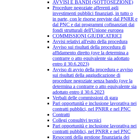
AVVISI E BANDI (SOTTOSEZIONE)
Procedure negoziate afferenti agli
investimenti pubblici finanziati, in tutto o
in parte, con le risorse previste dal PNRR e
dal PNC e dai programmi cofinanziati dai
fondi strutturali dell'Unione europea
COMMISSIONI GIUDICATRICI
Avvisi relativi all'esito della procedura
Avviso sui risultati della procedura di
affidamento diretto (ove la determina a
contrarre o atto equivalente sia adottato
entro il 30.6.2023)
Avviso di avvio della procedura e avviso
sui risultati della aggiudicazione di
procedure negoziate senza bando (ove la
determina a contrarre o atto equivalente sia
adottato entro il 30.6.2023
Verbali delle commissioni di gara
Pari opportunità e inclusione lavorativa nei
contratti pubblici, nel PNRR e nel PNC
Contratti
Collegi consultivi tecnici
Pari opportunità e inclusione lavorativa nei
contratti pubblici, nel PNRR e nel PNC
Resoconti della gestione finanziaria dei