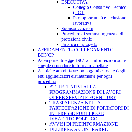
ESECUTIVA
Collegio Consultivo Tecnico
(CCT)
Pari opportunità e inclusione
lavorativa
Sponsorizzazioni
Procedure di somma urgenza e di
protezione civile
Finanza di progetto
AFFIDAMENTI - COLLEGAMENTO
BDNCP
Adempimenti legge 190/12 - Informazioni sulle
singole procedure in formato tabellare
Atti delle amministrazioni aggiudicatrici e degli
enti aggiudicatori distintamente per ogni
procedura
ATTI RELATIVI ALLA
PROGRAMMAZIONE DI LAVORI
OPERE SERVIZI E FORNITURE
TRASPARENZA NELLA
PARTECIPAZIONE DI PORTATORI DI
INTERESSE PUBBLICO E
DIBATTITO POLITICO
AVVISI DI PREINFORMAZIONE
DELIBERA A CONTRARRE