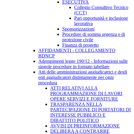
ESECUTIVA
Collegio Consultivo Tecnico
(CCT)
Pari opportunità e inclusione
lavorativa
Sponsorizzazioni
Procedure di somma urgenza e di
protezione civile
Finanza di progetto
AFFIDAMENTI - COLLEGAMENTO
BDNCP
Adempimenti legge 190/12 - Informazioni sulle
singole procedure in formato tabellare
Atti delle amministrazioni aggiudicatrici e degli
enti aggiudicatori distintamente per ogni
procedura
ATTI RELATIVI ALLA
PROGRAMMAZIONE DI LAVORI
OPERE SERVIZI E FORNITURE
TRASPARENZA NELLA
PARTECIPAZIONE DI PORTATORI DI
INTERESSE PUBBLICO E
DIBATTITO POLITICO
AVVISI DI PREINFORMAZIONE
DELIBERA A CONTRARRE