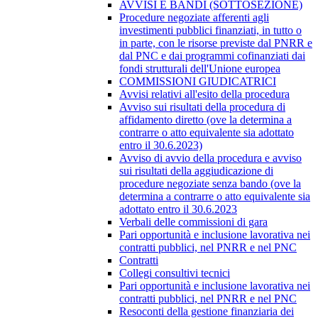
AVVISI E BANDI (SOTTOSEZIONE)
Procedure negoziate afferenti agli
investimenti pubblici finanziati, in tutto o
in parte, con le risorse previste dal PNRR e
dal PNC e dai programmi cofinanziati dai
fondi strutturali dell'Unione europea
COMMISSIONI GIUDICATRICI
Avvisi relativi all'esito della procedura
Avviso sui risultati della procedura di
affidamento diretto (ove la determina a
contrarre o atto equivalente sia adottato
entro il 30.6.2023)
Avviso di avvio della procedura e avviso
sui risultati della aggiudicazione di
procedure negoziate senza bando (ove la
determina a contrarre o atto equivalente sia
adottato entro il 30.6.2023
Verbali delle commissioni di gara
Pari opportunità e inclusione lavorativa nei
contratti pubblici, nel PNRR e nel PNC
Contratti
Collegi consultivi tecnici
Pari opportunità e inclusione lavorativa nei
contratti pubblici, nel PNRR e nel PNC
Resoconti della gestione finanziaria dei