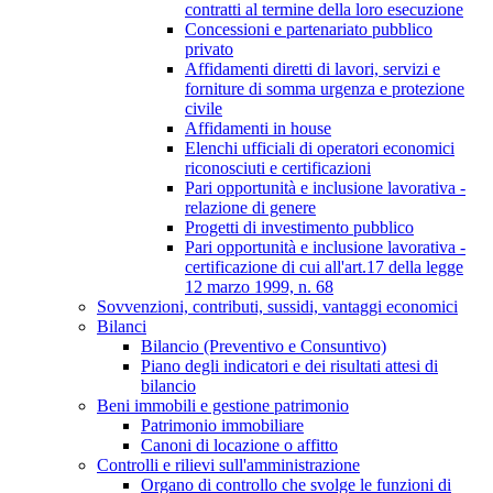
contratti al termine della loro esecuzione
Concessioni e partenariato pubblico
privato
Affidamenti diretti di lavori, servizi e
forniture di somma urgenza e protezione
civile
Affidamenti in house
Elenchi ufficiali di operatori economici
riconosciuti e certificazioni
Pari opportunità e inclusione lavorativa -
relazione di genere
Progetti di investimento pubblico
Pari opportunità e inclusione lavorativa -
certificazione di cui all'art.17 della legge
12 marzo 1999, n. 68
Sovvenzioni, contributi, sussidi, vantaggi economici
Bilanci
Bilancio (Preventivo e Consuntivo)
Piano degli indicatori e dei risultati attesi di
bilancio
Beni immobili e gestione patrimonio
Patrimonio immobiliare
Canoni di locazione o affitto
Controlli e rilievi sull'amministrazione
Organo di controllo che svolge le funzioni di