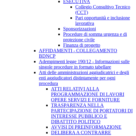
ESECUTIVA
Collegio Consultivo Tecnico
(CCT)
Pari opportunità e inclusione
lavorativa
Sponsorizzazioni
Procedure di somma urgenza e di
protezione civile
Finanza di progetto
AFFIDAMENTI - COLLEGAMENTO
BDNCP
Adempimenti legge 190/12 - Informazioni sulle
singole procedure in formato tabellare
Atti delle amministrazioni aggiudicatrici e degli
enti aggiudicatori distintamente per ogni
procedura
ATTI RELATIVI ALLA
PROGRAMMAZIONE DI LAVORI
OPERE SERVIZI E FORNITURE
TRASPARENZA NELLA
PARTECIPAZIONE DI PORTATORI DI
INTERESSE PUBBLICO E
DIBATTITO POLITICO
AVVISI DI PREINFORMAZIONE
DELIBERA A CONTRARRE