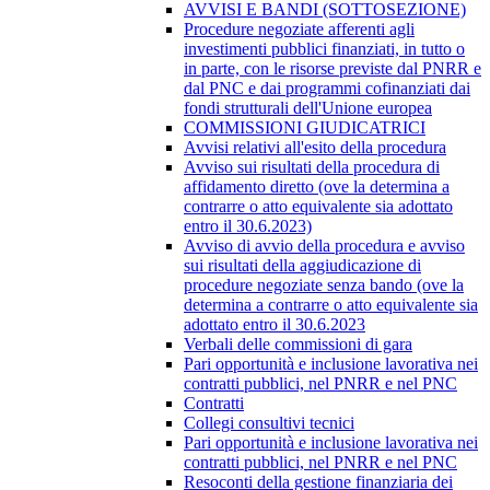
AVVISI E BANDI (SOTTOSEZIONE)
Procedure negoziate afferenti agli
investimenti pubblici finanziati, in tutto o
in parte, con le risorse previste dal PNRR e
dal PNC e dai programmi cofinanziati dai
fondi strutturali dell'Unione europea
COMMISSIONI GIUDICATRICI
Avvisi relativi all'esito della procedura
Avviso sui risultati della procedura di
affidamento diretto (ove la determina a
contrarre o atto equivalente sia adottato
entro il 30.6.2023)
Avviso di avvio della procedura e avviso
sui risultati della aggiudicazione di
procedure negoziate senza bando (ove la
determina a contrarre o atto equivalente sia
adottato entro il 30.6.2023
Verbali delle commissioni di gara
Pari opportunità e inclusione lavorativa nei
contratti pubblici, nel PNRR e nel PNC
Contratti
Collegi consultivi tecnici
Pari opportunità e inclusione lavorativa nei
contratti pubblici, nel PNRR e nel PNC
Resoconti della gestione finanziaria dei