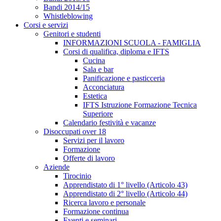
Bandi 2014/15
Whistleblowing
Corsi e servizi
Genitori e studenti
INFORMAZIONI SCUOLA - FAMIGLIA
Corsi di qualifica, diploma e IFTS
Cucina
Sala e bar
Panificazione e pasticceria
Acconciatura
Estetica
IFTS Istruzione Formazione Tecnica
Superiore
Calendario festività e vacanze
Disoccupati over 18
Servizi per il lavoro
Formazione
Offerte di lavoro
Aziende
Tirocinio
Apprendistato di 1° livello (Articolo 43)
Apprendistato di 2° livello (Articolo 44)
Ricerca lavoro e personale
Formazione continua
Eventi e seminari