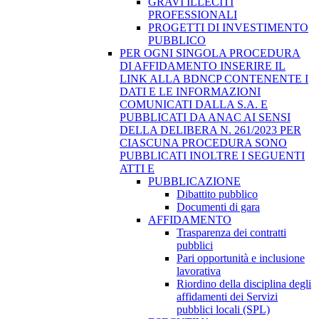
GRAVI ILLECITI
PROFESSIONALI
PROGETTI DI INVESTIMENTO
PUBBLICO
PER OGNI SINGOLA PROCEDURA
DI AFFIDAMENTO INSERIRE IL
LINK ALLA BDNCP CONTENENTE I
DATI E LE INFORMAZIONI
COMUNICATI DALLA S.A. E
PUBBLICATI DA ANAC AI SENSI
DELLA DELIBERA N. 261/2023 PER
CIASCUNA PROCEDURA SONO
PUBBLICATI INOLTRE I SEGUENTI
ATTI E
PUBBLICAZIONE
Dibattito pubblico
Documenti di gara
AFFIDAMENTO
Trasparenza dei contratti
pubblici
Pari opportunità e inclusione
lavorativa
Riordino della disciplina degli
affidamenti dei Servizi
pubblici locali (SPL)