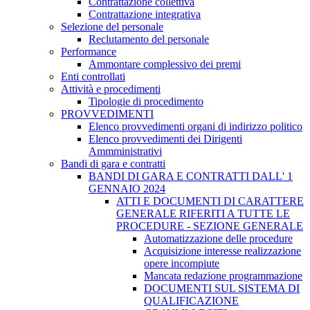
Contrattazione collettiva
Contrattazione integrativa
Selezione del personale
Reclutamento del personale
Performance
Ammontare complessivo dei premi
Enti controllati
Attività e procedimenti
Tipologie di procedimento
PROVVEDIMENTI
Elenco provvedimenti organi di indirizzo politico
Elenco provvedimenti dei Dirigenti
Ammministrativi
Bandi di gara e contratti
BANDI DI GARA E CONTRATTI DALL' 1
GENNAIO 2024
ATTI E DOCUMENTI DI CARATTERE
GENERALE RIFERITI A TUTTE LE
PROCEDURE - SEZIONE GENERALE
Automatizzazione delle procedure
Acquisizione interesse realizzazione
opere incompiute
Mancata redazione programmazione
DOCUMENTI SUL SISTEMA DI
QUALIFICAZIONE