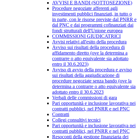
AVVISI E BANDI (SOTTOSEZIONE)
Procedure negoziate afferenti agli
investimenti pubblici finanziati, in tutto o
in parte, con le risorse previste dal PNRR e
dal PNC e dai programmi cofinanziati dai
fondi strutturali dell'Unione europea
COMMISSIONI GIUDICATRICI
Avvisi relativi all'esito della procedura
Avviso sui risultati della procedura di
affidamento diretto (ove la determina a
contrarre o atto equivalente sia adottato
entro il 30.6.2023)
Avviso di avvio della procedura e avviso
sui risultati della aggiudicazione di
procedure negoziate senza bando (ove la
determina a contrarre o atto equivalente sia
adottato entro il 30.6.2023
Verbali delle commissioni di gara
Pari opportunità e inclusione lavorativa nei
contratti pubblici, nel PNRR e nel PNC
Contratti
Collegi consultivi tecnici
Pari opportunità e inclusione lavorativa nei
contratti pubblici, nel PNRR e nel PNC
Resoconti della gestione finanziaria dei