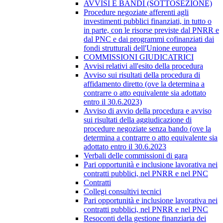
AVVISI E BANDI (SOTTOSEZIONE)
Procedure negoziate afferenti agli
investimenti pubblici finanziati, in tutto o
in parte, con le risorse previste dal PNRR e
dal PNC e dai programmi cofinanziati dai
fondi strutturali dell'Unione europea
COMMISSIONI GIUDICATRICI
Avvisi relativi all'esito della procedura
Avviso sui risultati della procedura di
affidamento diretto (ove la determina a
contrarre o atto equivalente sia adottato
entro il 30.6.2023)
Avviso di avvio della procedura e avviso
sui risultati della aggiudicazione di
procedure negoziate senza bando (ove la
determina a contrarre o atto equivalente sia
adottato entro il 30.6.2023
Verbali delle commissioni di gara
Pari opportunità e inclusione lavorativa nei
contratti pubblici, nel PNRR e nel PNC
Contratti
Collegi consultivi tecnici
Pari opportunità e inclusione lavorativa nei
contratti pubblici, nel PNRR e nel PNC
Resoconti della gestione finanziaria dei