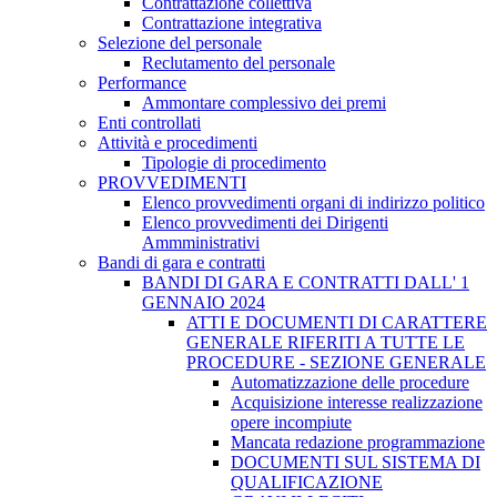
Contrattazione collettiva
Contrattazione integrativa
Selezione del personale
Reclutamento del personale
Performance
Ammontare complessivo dei premi
Enti controllati
Attività e procedimenti
Tipologie di procedimento
PROVVEDIMENTI
Elenco provvedimenti organi di indirizzo politico
Elenco provvedimenti dei Dirigenti
Ammministrativi
Bandi di gara e contratti
BANDI DI GARA E CONTRATTI DALL' 1
GENNAIO 2024
ATTI E DOCUMENTI DI CARATTERE
GENERALE RIFERITI A TUTTE LE
PROCEDURE - SEZIONE GENERALE
Automatizzazione delle procedure
Acquisizione interesse realizzazione
opere incompiute
Mancata redazione programmazione
DOCUMENTI SUL SISTEMA DI
QUALIFICAZIONE