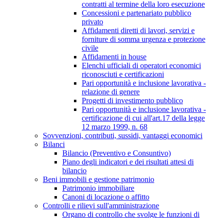
contratti al termine della loro esecuzione
Concessioni e partenariato pubblico
privato
Affidamenti diretti di lavori, servizi e
forniture di somma urgenza e protezione
civile
Affidamenti in house
Elenchi ufficiali di operatori economici
riconosciuti e certificazioni
Pari opportunità e inclusione lavorativa -
relazione di genere
Progetti di investimento pubblico
Pari opportunità e inclusione lavorativa -
certificazione di cui all'art.17 della legge
12 marzo 1999, n. 68
Sovvenzioni, contributi, sussidi, vantaggi economici
Bilanci
Bilancio (Preventivo e Consuntivo)
Piano degli indicatori e dei risultati attesi di
bilancio
Beni immobili e gestione patrimonio
Patrimonio immobiliare
Canoni di locazione o affitto
Controlli e rilievi sull'amministrazione
Organo di controllo che svolge le funzioni di