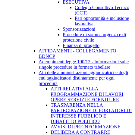
ESECUTIVA
Collegio Consultivo Tecnico
(CCT)
Pari opportunità e inclusione
lavorativa
Sponsorizzazioni
Procedure di somma urgenza e di
protezione civile
Finanza di progetto
AFFIDAMENTI - COLLEGAMENTO
BDNCP
Adempimenti legge 190/12 - Informazioni sulle
singole procedure in formato tabellare
Atti delle amministrazioni aggiudicatrici e degli
enti aggiudicatori distintamente per ogni
procedura
ATTI RELATIVI ALLA
PROGRAMMAZIONE DI LAVORI
OPERE SERVIZI E FORNITURE
TRASPARENZA NELLA
PARTECIPAZIONE DI PORTATORI DI
INTERESSE PUBBLICO E
DIBATTITO POLITICO
AVVISI DI PREINFORMAZIONE
DELIBERA A CONTRARRE