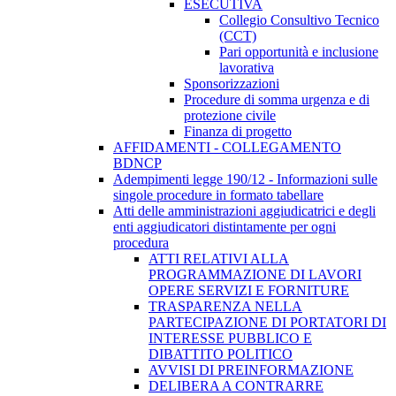
ESECUTIVA
Collegio Consultivo Tecnico
(CCT)
Pari opportunità e inclusione
lavorativa
Sponsorizzazioni
Procedure di somma urgenza e di
protezione civile
Finanza di progetto
AFFIDAMENTI - COLLEGAMENTO
BDNCP
Adempimenti legge 190/12 - Informazioni sulle
singole procedure in formato tabellare
Atti delle amministrazioni aggiudicatrici e degli
enti aggiudicatori distintamente per ogni
procedura
ATTI RELATIVI ALLA
PROGRAMMAZIONE DI LAVORI
OPERE SERVIZI E FORNITURE
TRASPARENZA NELLA
PARTECIPAZIONE DI PORTATORI DI
INTERESSE PUBBLICO E
DIBATTITO POLITICO
AVVISI DI PREINFORMAZIONE
DELIBERA A CONTRARRE