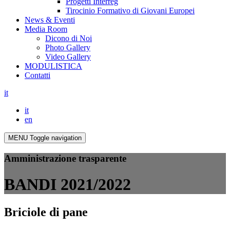
Progetti Interreg
Tirocinio Formativo di Giovani Europei
News & Eventi
Media Room
Dicono di Noi
Photo Gallery
Video Gallery
MODULISTICA
Contatti
it
it
en
MENU
Toggle navigation
Amministrazione trasparente
BANDI 2021/2022
Briciole di pane