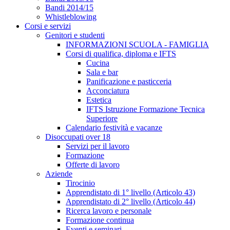
Bandi 2014/15
Whistleblowing
Corsi e servizi
Genitori e studenti
INFORMAZIONI SCUOLA - FAMIGLIA
Corsi di qualifica, diploma e IFTS
Cucina
Sala e bar
Panificazione e pasticceria
Acconciatura
Estetica
IFTS Istruzione Formazione Tecnica
Superiore
Calendario festività e vacanze
Disoccupati over 18
Servizi per il lavoro
Formazione
Offerte di lavoro
Aziende
Tirocinio
Apprendistato di 1° livello (Articolo 43)
Apprendistato di 2° livello (Articolo 44)
Ricerca lavoro e personale
Formazione continua
Eventi e seminari