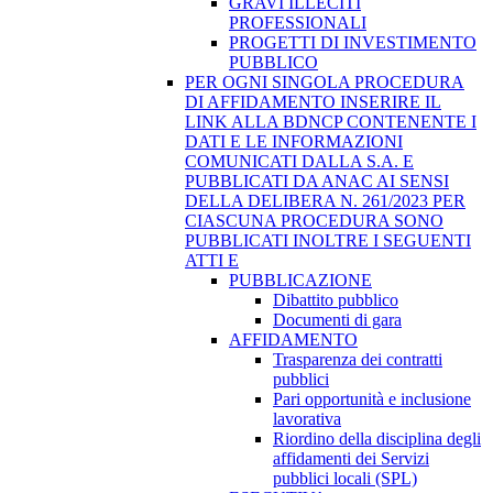
GRAVI ILLECITI
PROFESSIONALI
PROGETTI DI INVESTIMENTO
PUBBLICO
PER OGNI SINGOLA PROCEDURA
DI AFFIDAMENTO INSERIRE IL
LINK ALLA BDNCP CONTENENTE I
DATI E LE INFORMAZIONI
COMUNICATI DALLA S.A. E
PUBBLICATI DA ANAC AI SENSI
DELLA DELIBERA N. 261/2023 PER
CIASCUNA PROCEDURA SONO
PUBBLICATI INOLTRE I SEGUENTI
ATTI E
PUBBLICAZIONE
Dibattito pubblico
Documenti di gara
AFFIDAMENTO
Trasparenza dei contratti
pubblici
Pari opportunità e inclusione
lavorativa
Riordino della disciplina degli
affidamenti dei Servizi
pubblici locali (SPL)