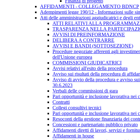
Finanza di progetto
AFFIDAMENTI - COLLEGAMENTO BDNCP
Adempimenti legge 190/12 - Informazioni sulle sin
Atti delle amministrazioni aggiudicatrici e degli en
ATTI RELATIVI ALLA PROGRAMMAZI
TRASPARENZA NELLA PARTECIPAZIO
AVVISI DI PREINFORMAZIONE
DELIBERA A CONTRARRE
AVVISI E BANDI (SOTTOSEZIONE)
Procedure negoziate afferenti agli investimen
dell'Unione europea
COMMISSIONI GIUDICATRICI
Avvisi relativi all'esito della procedura
Avviso sui risultati della procedura di affida
Avviso di avvio della procedura e avviso sui 
30.6.2023
Verbali delle commissioni di gara
Pari opportunità e inclusione lavorativa nei
Contratti
Collegi consultivi tecnici
Pari opportunità e inclusione lavorativa nei
Resoconti della gestione finanziaria dei contr
Concessioni e partenariato pubblico privato
Affidamenti diretti di lavori, servizi e forni
Affidamenti in house