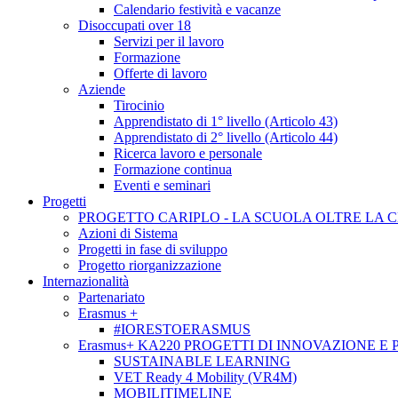
Calendario festività e vacanze
Disoccupati over 18
Servizi per il lavoro
Formazione
Offerte di lavoro
Aziende
Tirocinio
Apprendistato di 1° livello (Articolo 43)
Apprendistato di 2° livello (Articolo 44)
Ricerca lavoro e personale
Formazione continua
Eventi e seminari
Progetti
PROGETTO CARIPLO - LA SCUOLA OLTRE LA 
Azioni di Sistema
Progetti in fase di sviluppo
Progetto riorganizzazione
Internazionalità
Partenariato
Erasmus +
#IORESTOERASMUS
Erasmus+ KA220 PROGETTI DI INNOVAZIONE E
SUSTAINABLE LEARNING
VET Ready 4 Mobility (VR4M)
MOBILITIMELINE