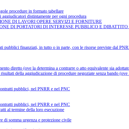
gole procedure in formato tabellare
ti aggiudicatori distintamente per ogni procedura
ONE DI LAVORI OPERE SERVIZI E FORNITURE
NE DI PORTATORI DI INTERESSE PUBBLICO E DIBATTITO
ti pubblici finanziati, in tutto o in parte, con le risorse previste dal P
mento diretto (ove la determina a contrarre o atto equivalente sia adottat
risultati della aggiudicazione di procedure negoziate senza bando (ove la
 contratti pubblici, nel PNRR e nel PNC
 contratti pubblici, nel PNRR e nel PNC
atti al termine della loro esecuzione
ture di somma urgenza e protezione civile