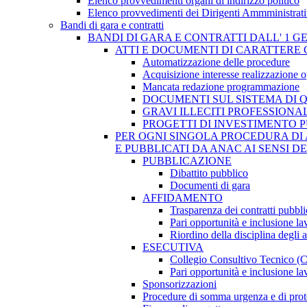
Elenco provvedimenti organi di indirizzo politico
Elenco provvedimenti dei Dirigenti Ammministrati
Bandi di gara e contratti
BANDI DI GARA E CONTRATTI DALL' 1 G
ATTI E DOCUMENTI DI CARATTERE 
Automatizzazione delle procedure
Acquisizione interesse realizzazione 
Mancata redazione programmazione
DOCUMENTI SUL SISTEMA DI 
GRAVI ILLECITI PROFESSIONA
PROGETTI DI INVESTIMENTO 
PER OGNI SINGOLA PROCEDURA DI 
E PUBBLICATI DA ANAC AI SENSI D
PUBBLICAZIONE
Dibattito pubblico
Documenti di gara
AFFIDAMENTO
Trasparenza dei contratti pubbli
Pari opportunità e inclusione la
Riordino della disciplina degli 
ESECUTIVA
Collegio Consultivo Tecnico (
Pari opportunità e inclusione la
Sponsorizzazioni
Procedure di somma urgenza e di prot