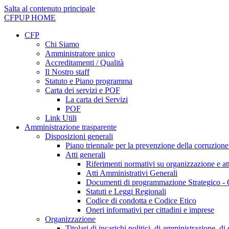
Salta al contenuto principale
CFPUP
HOME
CFP
Chi Siamo
Amministratore unico
Accreditamenti / Qualità
Il Nostro staff
Statuto e Piano programma
Carta dei servizi e POF
La carta dei Servizi
POF
Link Utili
Amministrazione trasparente
Disposizioni generali
Piano triennale per la prevenzione della corruzione
Atti generali
Riferimenti normativi su organizzazione e att
Atti Amministrativi Generali
Documenti di programmazione Strategico - 
Statuti e Leggi Regionali
Codice di condotta e Codice Etico
Oneri informativi per cittadini e imprese
Organizzazione
Titolari di incarichi politici, di amministrazione, d