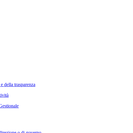
 e della trasparenza
ività
Gestionale
i direzione o di governo