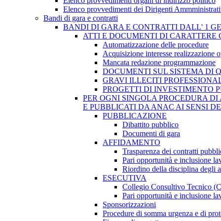
Elenco provvedimenti organi di indirizzo politico
Elenco provvedimenti dei Dirigenti Ammministrati
Bandi di gara e contratti
BANDI DI GARA E CONTRATTI DALL' 1 G
ATTI E DOCUMENTI DI CARATTERE 
Automatizzazione delle procedure
Acquisizione interesse realizzazione 
Mancata redazione programmazione
DOCUMENTI SUL SISTEMA DI 
GRAVI ILLECITI PROFESSIONA
PROGETTI DI INVESTIMENTO 
PER OGNI SINGOLA PROCEDURA DI 
E PUBBLICATI DA ANAC AI SENSI D
PUBBLICAZIONE
Dibattito pubblico
Documenti di gara
AFFIDAMENTO
Trasparenza dei contratti pubbli
Pari opportunità e inclusione la
Riordino della disciplina degli 
ESECUTIVA
Collegio Consultivo Tecnico (
Pari opportunità e inclusione la
Sponsorizzazioni
Procedure di somma urgenza e di prot