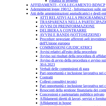
Finanza di progetto
AFFIDAMENTI - COLLEGAMENTO BDNCP
Adempimenti legge 190/12 - Informazioni sulle sin
Atti delle amministrazioni aggiudicatrici e degli en
ATTI RELATIVI ALLA PROGRAMMAZI
TRASPARENZA NELLA PARTECIPAZIO
AVVISI DI PREINFORMAZIONE
DELIBERA A CONTRARRE
AVVISI E BANDI (SOTTOSEZIONE)
Procedure negoziate afferenti agli investimen
dell'Unione europea
COMMISSIONI GIUDICATRICI
Avvisi relativi all'esito della procedura
Avviso sui risultati della procedura di affida
Avviso di avvio della procedura e avviso sui 
30.6.2023
Verbali delle commissioni di gara
Pari opportunità e inclusione lavorativa nei
Contratti
Collegi consultivi tecnici
Pari opportunità e inclusione lavorativa nei
Resoconti della gestione finanziaria dei contr
Concessioni e partenariato pubblico privato
Affidamenti diretti di lavori, servizi e forni
Affidamenti in house