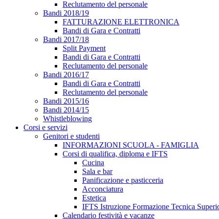
Reclutamento del personale
Bandi 2018/19
FATTURAZIONE ELETTRONICA
Bandi di Gara e Contratti
Bandi 2017/18
Split Payment
Bandi di Gara e Contratti
Reclutamento del personale
Bandi 2016/17
Bandi di Gara e Contratti
Reclutamento del personale
Bandi 2015/16
Bandi 2014/15
Whistleblowing
Corsi e servizi
Genitori e studenti
INFORMAZIONI SCUOLA - FAMIGLIA
Corsi di qualifica, diploma e IFTS
Cucina
Sala e bar
Panificazione e pasticceria
Acconciatura
Estetica
IFTS Istruzione Formazione Tecnica Superi
Calendario festività e vacanze