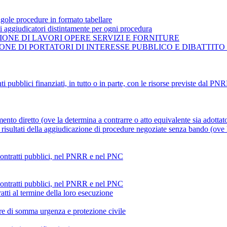
gole procedure in formato tabellare
ti aggiudicatori distintamente per ogni procedura
ONE DI LAVORI OPERE SERVIZI E FORNITURE
NE DI PORTATORI DI INTERESSE PUBBLICO E DIBATTITO
ti pubblici finanziati, in tutto o in parte, con le risorse previste dal P
mento diretto (ove la determina a contrarre o atto equivalente sia adottat
risultati della aggiudicazione di procedure negoziate senza bando (ove la
 contratti pubblici, nel PNRR e nel PNC
 contratti pubblici, nel PNRR e nel PNC
atti al termine della loro esecuzione
ture di somma urgenza e protezione civile