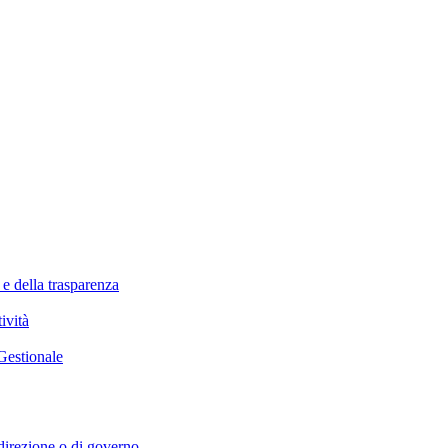
 e della trasparenza
ività
Gestionale
i direzione o di governo