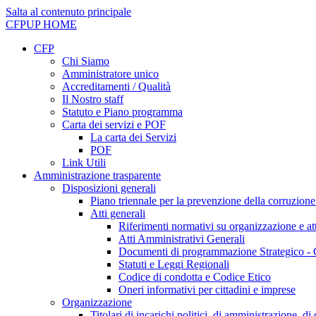
Salta al contenuto principale
CFPUP
HOME
CFP
Chi Siamo
Amministratore unico
Accreditamenti / Qualità
Il Nostro staff
Statuto e Piano programma
Carta dei servizi e POF
La carta dei Servizi
POF
Link Utili
Amministrazione trasparente
Disposizioni generali
Piano triennale per la prevenzione della corruzione
Atti generali
Riferimenti normativi su organizzazione e att
Atti Amministrativi Generali
Documenti di programmazione Strategico - 
Statuti e Leggi Regionali
Codice di condotta e Codice Etico
Oneri informativi per cittadini e imprese
Organizzazione
Titolari di incarichi politici, di amministrazione, d