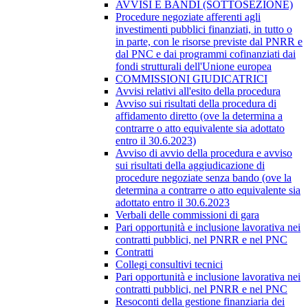
AVVISI E BANDI (SOTTOSEZIONE)
Procedure negoziate afferenti agli
investimenti pubblici finanziati, in tutto o
in parte, con le risorse previste dal PNRR e
dal PNC e dai programmi cofinanziati dai
fondi strutturali dell'Unione europea
COMMISSIONI GIUDICATRICI
Avvisi relativi all'esito della procedura
Avviso sui risultati della procedura di
affidamento diretto (ove la determina a
contrarre o atto equivalente sia adottato
entro il 30.6.2023)
Avviso di avvio della procedura e avviso
sui risultati della aggiudicazione di
procedure negoziate senza bando (ove la
determina a contrarre o atto equivalente sia
adottato entro il 30.6.2023
Verbali delle commissioni di gara
Pari opportunità e inclusione lavorativa nei
contratti pubblici, nel PNRR e nel PNC
Contratti
Collegi consultivi tecnici
Pari opportunità e inclusione lavorativa nei
contratti pubblici, nel PNRR e nel PNC
Resoconti della gestione finanziaria dei