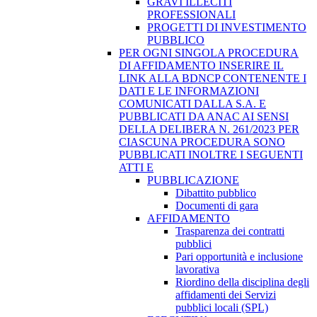
GRAVI ILLECITI
PROFESSIONALI
PROGETTI DI INVESTIMENTO
PUBBLICO
PER OGNI SINGOLA PROCEDURA
DI AFFIDAMENTO INSERIRE IL
LINK ALLA BDNCP CONTENENTE I
DATI E LE INFORMAZIONI
COMUNICATI DALLA S.A. E
PUBBLICATI DA ANAC AI SENSI
DELLA DELIBERA N. 261/2023 PER
CIASCUNA PROCEDURA SONO
PUBBLICATI INOLTRE I SEGUENTI
ATTI E
PUBBLICAZIONE
Dibattito pubblico
Documenti di gara
AFFIDAMENTO
Trasparenza dei contratti
pubblici
Pari opportunità e inclusione
lavorativa
Riordino della disciplina degli
affidamenti dei Servizi
pubblici locali (SPL)