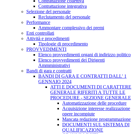
Contrattazione collettiva
Contrattazione integrativa
Selezione del personale
Reclutamento del personale
Performance
Ammontare complessivo dei premi
Enti controllati
Attività e procedimenti
Tipologie di procedimento
PROVVEDIMENTI
Elenco provvedimenti organi di indirizzo politico
Elenco provvedimenti dei Dirigenti
Ammministrativi
Bandi di gara e contratti
BANDI DI GARA E CONTRATTI DALL' 1
GENNAIO 2024
ATTI E DOCUMENTI DI CARATTERE
GENERALE RIFERITI A TUTTE LE
PROCEDURE - SEZIONE GENERALE
Automatizzazione delle procedure
Acquisizione interesse realizzazione
opere incompiute
Mancata redazione programmazione
DOCUMENTI SUL SISTEMA DI
QUALIFICAZIONE