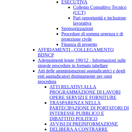
ESECUTIVA
Collegio Consultivo Tecnico
(CCT)
Pari opportunità e inclusione
lavorativa
Sponsorizzazioni
Procedure di somma urgenza e di
protezione civile
Finanza di progetto
AFFIDAMENTI - COLLEGAMENTO
BDNCP
Adempimenti legge 190/12 - Informazioni sulle
singole procedure in formato tabellare
Atti delle amministrazioni aggiudicatrici e degli
enti aggiudicatori distintamente per ogni
procedura
ATTI RELATIVI ALLA
PROGRAMMAZIONE DI LAVORI
OPERE SERVIZI E FORNITURE
TRASPARENZA NELLA
PARTECIPAZIONE DI PORTATORI DI
INTERESSE PUBBLICO E
DIBATTITO POLITICO
AVVISI DI PREINFORMAZIONE
DELIBERA A CONTRARRE