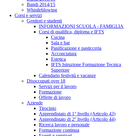
Bandi 2014/15
Whistleblowing
Corsi e servizi
Genitori e studenti
INFORMAZIONI SCUOLA - FAMIGLIA
Corsi di qualifica, diploma e IFTS
Cucina
Sala e bar
Panificazione e pasticceria
Acconciatura
Estetica
IFTS Istruzione Formazione Tecnica
Superiore
Calendario festività e vacanze
Disoccupati over 18
Servizi per il lavoro
Formazione
Offerte di lavoro
Aziende
Tirocinio
Apprendistato di 1° livello (Articolo 43)
Apprendistato di 2° livello (Articolo 44)
Ricerca lavoro e personale
Formazione continua
Eventi e seminari