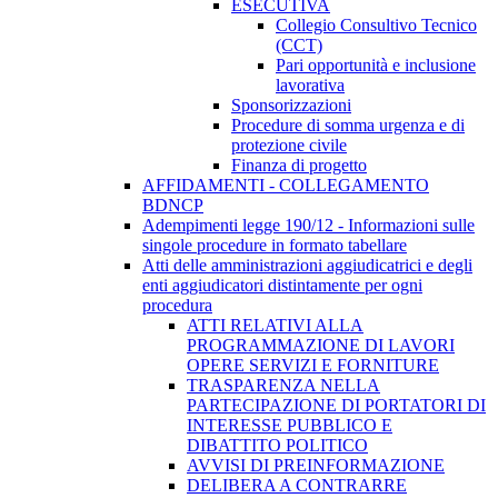
ESECUTIVA
Collegio Consultivo Tecnico
(CCT)
Pari opportunità e inclusione
lavorativa
Sponsorizzazioni
Procedure di somma urgenza e di
protezione civile
Finanza di progetto
AFFIDAMENTI - COLLEGAMENTO
BDNCP
Adempimenti legge 190/12 - Informazioni sulle
singole procedure in formato tabellare
Atti delle amministrazioni aggiudicatrici e degli
enti aggiudicatori distintamente per ogni
procedura
ATTI RELATIVI ALLA
PROGRAMMAZIONE DI LAVORI
OPERE SERVIZI E FORNITURE
TRASPARENZA NELLA
PARTECIPAZIONE DI PORTATORI DI
INTERESSE PUBBLICO E
DIBATTITO POLITICO
AVVISI DI PREINFORMAZIONE
DELIBERA A CONTRARRE