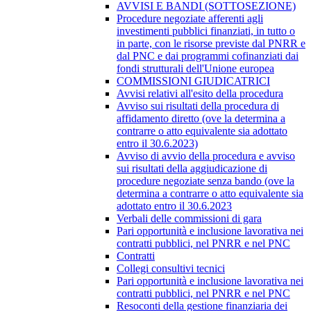
AVVISI E BANDI (SOTTOSEZIONE)
Procedure negoziate afferenti agli
investimenti pubblici finanziati, in tutto o
in parte, con le risorse previste dal PNRR e
dal PNC e dai programmi cofinanziati dai
fondi strutturali dell'Unione europea
COMMISSIONI GIUDICATRICI
Avvisi relativi all'esito della procedura
Avviso sui risultati della procedura di
affidamento diretto (ove la determina a
contrarre o atto equivalente sia adottato
entro il 30.6.2023)
Avviso di avvio della procedura e avviso
sui risultati della aggiudicazione di
procedure negoziate senza bando (ove la
determina a contrarre o atto equivalente sia
adottato entro il 30.6.2023
Verbali delle commissioni di gara
Pari opportunità e inclusione lavorativa nei
contratti pubblici, nel PNRR e nel PNC
Contratti
Collegi consultivi tecnici
Pari opportunità e inclusione lavorativa nei
contratti pubblici, nel PNRR e nel PNC
Resoconti della gestione finanziaria dei