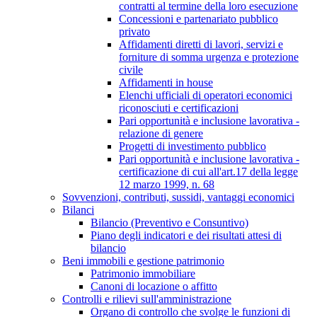
contratti al termine della loro esecuzione
Concessioni e partenariato pubblico
privato
Affidamenti diretti di lavori, servizi e
forniture di somma urgenza e protezione
civile
Affidamenti in house
Elenchi ufficiali di operatori economici
riconosciuti e certificazioni
Pari opportunità e inclusione lavorativa -
relazione di genere
Progetti di investimento pubblico
Pari opportunità e inclusione lavorativa -
certificazione di cui all'art.17 della legge
12 marzo 1999, n. 68
Sovvenzioni, contributi, sussidi, vantaggi economici
Bilanci
Bilancio (Preventivo e Consuntivo)
Piano degli indicatori e dei risultati attesi di
bilancio
Beni immobili e gestione patrimonio
Patrimonio immobiliare
Canoni di locazione o affitto
Controlli e rilievi sull'amministrazione
Organo di controllo che svolge le funzioni di