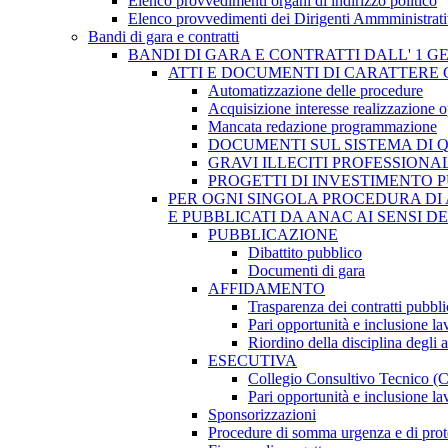
Elenco provvedimenti organi di indirizzo politico
Elenco provvedimenti dei Dirigenti Ammministrati
Bandi di gara e contratti
BANDI DI GARA E CONTRATTI DALL' 1 G
ATTI E DOCUMENTI DI CARATTERE 
Automatizzazione delle procedure
Acquisizione interesse realizzazione 
Mancata redazione programmazione
DOCUMENTI SUL SISTEMA DI 
GRAVI ILLECITI PROFESSIONA
PROGETTI DI INVESTIMENTO 
PER OGNI SINGOLA PROCEDURA DI 
E PUBBLICATI DA ANAC AI SENSI D
PUBBLICAZIONE
Dibattito pubblico
Documenti di gara
AFFIDAMENTO
Trasparenza dei contratti pubbli
Pari opportunità e inclusione la
Riordino della disciplina degli 
ESECUTIVA
Collegio Consultivo Tecnico (
Pari opportunità e inclusione la
Sponsorizzazioni
Procedure di somma urgenza e di prot