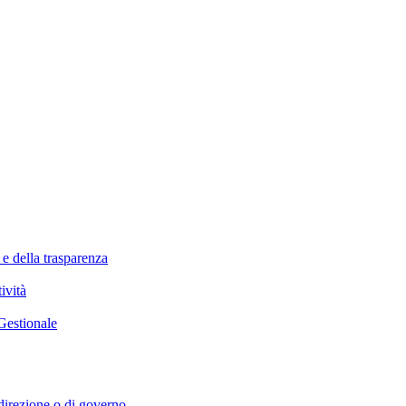
 e della trasparenza
ività
Gestionale
i direzione o di governo