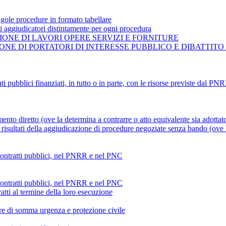
gole procedure in formato tabellare
ti aggiudicatori distintamente per ogni procedura
ONE DI LAVORI OPERE SERVIZI E FORNITURE
NE DI PORTATORI DI INTERESSE PUBBLICO E DIBATTITO
ti pubblici finanziati, in tutto o in parte, con le risorse previste dal P
mento diretto (ove la determina a contrarre o atto equivalente sia adottat
risultati della aggiudicazione di procedure negoziate senza bando (ove la
 contratti pubblici, nel PNRR e nel PNC
 contratti pubblici, nel PNRR e nel PNC
atti al termine della loro esecuzione
ture di somma urgenza e protezione civile