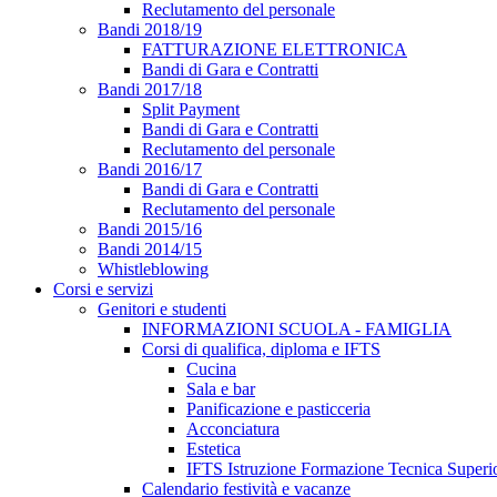
Reclutamento del personale
Bandi 2018/19
FATTURAZIONE ELETTRONICA
Bandi di Gara e Contratti
Bandi 2017/18
Split Payment
Bandi di Gara e Contratti
Reclutamento del personale
Bandi 2016/17
Bandi di Gara e Contratti
Reclutamento del personale
Bandi 2015/16
Bandi 2014/15
Whistleblowing
Corsi e servizi
Genitori e studenti
INFORMAZIONI SCUOLA - FAMIGLIA
Corsi di qualifica, diploma e IFTS
Cucina
Sala e bar
Panificazione e pasticceria
Acconciatura
Estetica
IFTS Istruzione Formazione Tecnica Superi
Calendario festività e vacanze