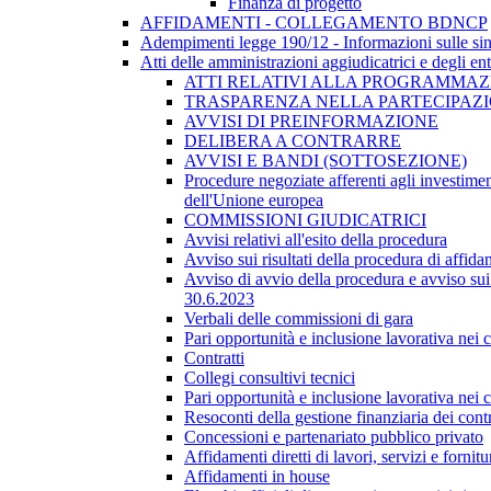
Finanza di progetto
AFFIDAMENTI - COLLEGAMENTO BDNCP
Adempimenti legge 190/12 - Informazioni sulle sin
Atti delle amministrazioni aggiudicatrici e degli en
ATTI RELATIVI ALLA PROGRAMMAZI
TRASPARENZA NELLA PARTECIPAZIO
AVVISI DI PREINFORMAZIONE
DELIBERA A CONTRARRE
AVVISI E BANDI (SOTTOSEZIONE)
Procedure negoziate afferenti agli investimen
dell'Unione europea
COMMISSIONI GIUDICATRICI
Avvisi relativi all'esito della procedura
Avviso sui risultati della procedura di affida
Avviso di avvio della procedura e avviso sui 
30.6.2023
Verbali delle commissioni di gara
Pari opportunità e inclusione lavorativa nei
Contratti
Collegi consultivi tecnici
Pari opportunità e inclusione lavorativa nei
Resoconti della gestione finanziaria dei contr
Concessioni e partenariato pubblico privato
Affidamenti diretti di lavori, servizi e forni
Affidamenti in house