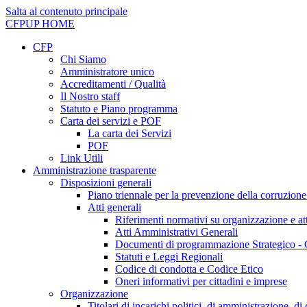
Salta al contenuto principale
CFPUP
HOME
CFP
Chi Siamo
Amministratore unico
Accreditamenti / Qualità
Il Nostro staff
Statuto e Piano programma
Carta dei servizi e POF
La carta dei Servizi
POF
Link Utili
Amministrazione trasparente
Disposizioni generali
Piano triennale per la prevenzione della corruzione
Atti generali
Riferimenti normativi su organizzazione e att
Atti Amministrativi Generali
Documenti di programmazione Strategico - 
Statuti e Leggi Regionali
Codice di condotta e Codice Etico
Oneri informativi per cittadini e imprese
Organizzazione
Titolari di incarichi politici, di amministrazione, d