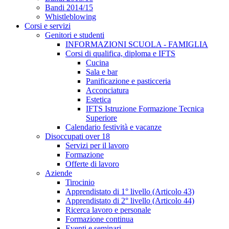
Bandi 2014/15
Whistleblowing
Corsi e servizi
Genitori e studenti
INFORMAZIONI SCUOLA - FAMIGLIA
Corsi di qualifica, diploma e IFTS
Cucina
Sala e bar
Panificazione e pasticceria
Acconciatura
Estetica
IFTS Istruzione Formazione Tecnica
Superiore
Calendario festività e vacanze
Disoccupati over 18
Servizi per il lavoro
Formazione
Offerte di lavoro
Aziende
Tirocinio
Apprendistato di 1° livello (Articolo 43)
Apprendistato di 2° livello (Articolo 44)
Ricerca lavoro e personale
Formazione continua
Eventi e seminari