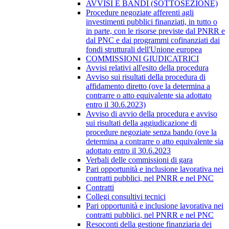
AVVISI E BANDI (SOTTOSEZIONE)
Procedure negoziate afferenti agli
investimenti pubblici finanziati, in tutto o
in parte, con le risorse previste dal PNRR e
dal PNC e dai programmi cofinanziati dai
fondi strutturali dell'Unione europea
COMMISSIONI GIUDICATRICI
Avvisi relativi all'esito della procedura
Avviso sui risultati della procedura di
affidamento diretto (ove la determina a
contrarre o atto equivalente sia adottato
entro il 30.6.2023)
Avviso di avvio della procedura e avviso
sui risultati della aggiudicazione di
procedure negoziate senza bando (ove la
determina a contrarre o atto equivalente sia
adottato entro il 30.6.2023
Verbali delle commissioni di gara
Pari opportunità e inclusione lavorativa nei
contratti pubblici, nel PNRR e nel PNC
Contratti
Collegi consultivi tecnici
Pari opportunità e inclusione lavorativa nei
contratti pubblici, nel PNRR e nel PNC
Resoconti della gestione finanziaria dei