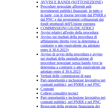
AVVISI E BANDI (SOTTOSEZIONE)
Procedure negoziate afferenti agli
investimenti pubblici finanziati, in tutto o
in parte, con le risorse previste dal PNRR e
dal PNC e dai programmi cofinanziati dai
fondi strutturali dell'Unione europea
COMMISSIONI GIUDICATRICI
Avvisi relativi all'esito della procedura
Avviso sui risultati della procedura di
affidamento diretto (ove la determina a
contrarre o atto equivalente sia adottato
entro il 30.6.2023)
Avviso di avvio della procedura e avviso
sui risultati della aggiudicazione di
procedure negoziate senza bando (ove la
determina a contrarre o atto equivalente sia
adottato entro il 30.6.2023
Verbali delle commissioni di gara
Pari opportunità e inclusione lavorativa nei
contratti pubblici, nel PNRR e nel PNC
Contratti
Collegi consultivi tecnici
Pari opportunità e inclusione lavorativa nei
contratti pubblici, nel PNRR e nel PNC
Resoconti della gestione finanziaria dei