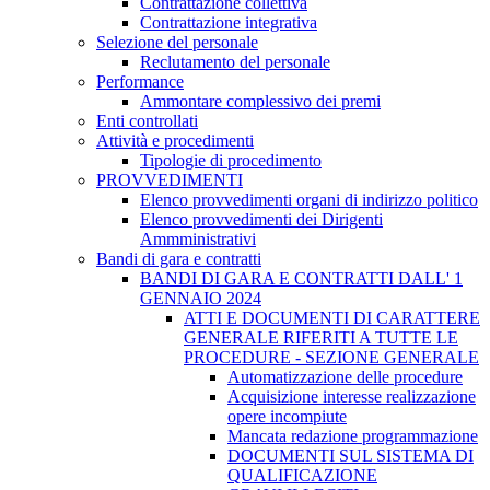
Contrattazione collettiva
Contrattazione integrativa
Selezione del personale
Reclutamento del personale
Performance
Ammontare complessivo dei premi
Enti controllati
Attività e procedimenti
Tipologie di procedimento
PROVVEDIMENTI
Elenco provvedimenti organi di indirizzo politico
Elenco provvedimenti dei Dirigenti
Ammministrativi
Bandi di gara e contratti
BANDI DI GARA E CONTRATTI DALL' 1
GENNAIO 2024
ATTI E DOCUMENTI DI CARATTERE
GENERALE RIFERITI A TUTTE LE
PROCEDURE - SEZIONE GENERALE
Automatizzazione delle procedure
Acquisizione interesse realizzazione
opere incompiute
Mancata redazione programmazione
DOCUMENTI SUL SISTEMA DI
QUALIFICAZIONE