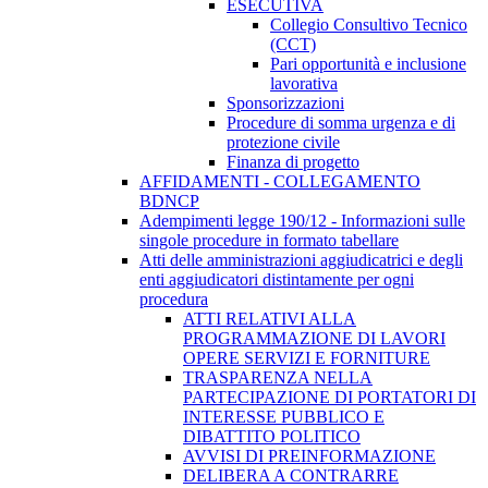
ESECUTIVA
Collegio Consultivo Tecnico
(CCT)
Pari opportunità e inclusione
lavorativa
Sponsorizzazioni
Procedure di somma urgenza e di
protezione civile
Finanza di progetto
AFFIDAMENTI - COLLEGAMENTO
BDNCP
Adempimenti legge 190/12 - Informazioni sulle
singole procedure in formato tabellare
Atti delle amministrazioni aggiudicatrici e degli
enti aggiudicatori distintamente per ogni
procedura
ATTI RELATIVI ALLA
PROGRAMMAZIONE DI LAVORI
OPERE SERVIZI E FORNITURE
TRASPARENZA NELLA
PARTECIPAZIONE DI PORTATORI DI
INTERESSE PUBBLICO E
DIBATTITO POLITICO
AVVISI DI PREINFORMAZIONE
DELIBERA A CONTRARRE