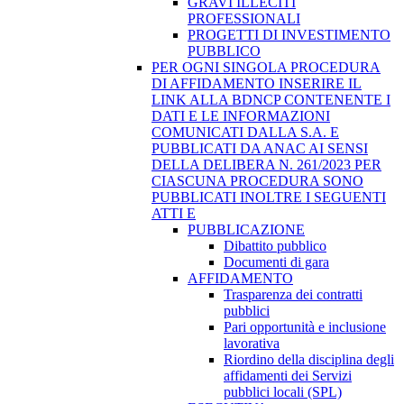
GRAVI ILLECITI
PROFESSIONALI
PROGETTI DI INVESTIMENTO
PUBBLICO
PER OGNI SINGOLA PROCEDURA
DI AFFIDAMENTO INSERIRE IL
LINK ALLA BDNCP CONTENENTE I
DATI E LE INFORMAZIONI
COMUNICATI DALLA S.A. E
PUBBLICATI DA ANAC AI SENSI
DELLA DELIBERA N. 261/2023 PER
CIASCUNA PROCEDURA SONO
PUBBLICATI INOLTRE I SEGUENTI
ATTI E
PUBBLICAZIONE
Dibattito pubblico
Documenti di gara
AFFIDAMENTO
Trasparenza dei contratti
pubblici
Pari opportunità e inclusione
lavorativa
Riordino della disciplina degli
affidamenti dei Servizi
pubblici locali (SPL)