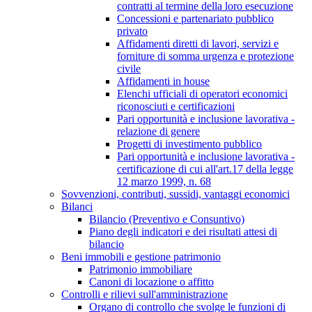
contratti al termine della loro esecuzione
Concessioni e partenariato pubblico
privato
Affidamenti diretti di lavori, servizi e
forniture di somma urgenza e protezione
civile
Affidamenti in house
Elenchi ufficiali di operatori economici
riconosciuti e certificazioni
Pari opportunità e inclusione lavorativa -
relazione di genere
Progetti di investimento pubblico
Pari opportunità e inclusione lavorativa -
certificazione di cui all'art.17 della legge
12 marzo 1999, n. 68
Sovvenzioni, contributi, sussidi, vantaggi economici
Bilanci
Bilancio (Preventivo e Consuntivo)
Piano degli indicatori e dei risultati attesi di
bilancio
Beni immobili e gestione patrimonio
Patrimonio immobiliare
Canoni di locazione o affitto
Controlli e rilievi sull'amministrazione
Organo di controllo che svolge le funzioni di