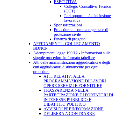
ESECUTIVA
Collegio Consultivo Tecnico
(CCT)
Pari opportunità e inclusione
lavorativa
Sponsorizzazioni
Procedure di somma urgenza e di
protezione civile
Finanza di progetto
AFFIDAMENTI - COLLEGAMENTO
BDNCP
Adempimenti legge 190/12 - Informazioni sulle
singole procedure in formato tabellare
Atti delle amministrazioni aggiudicatrici e degli
enti aggiudicatori distintamente per ogni
procedura
ATTI RELATIVI ALLA
PROGRAMMAZIONE DI LAVORI
OPERE SERVIZI E FORNITURE
TRASPARENZA NELLA
PARTECIPAZIONE DI PORTATORI DI
INTERESSE PUBBLICO E
DIBATTITO POLITICO
AVVISI DI PREINFORMAZIONE
DELIBERA A CONTRARRE