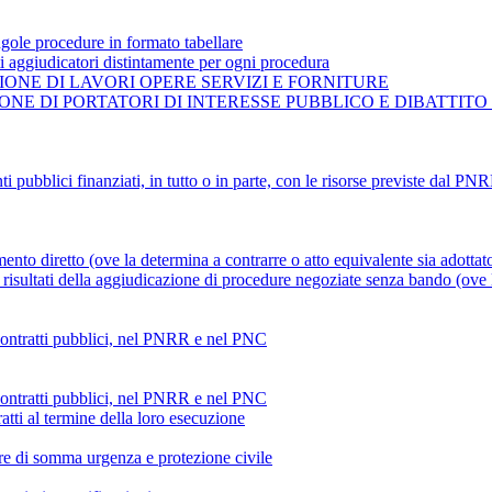
gole procedure in formato tabellare
ti aggiudicatori distintamente per ogni procedura
ONE DI LAVORI OPERE SERVIZI E FORNITURE
NE DI PORTATORI DI INTERESSE PUBBLICO E DIBATTITO
ti pubblici finanziati, in tutto o in parte, con le risorse previste dal P
mento diretto (ove la determina a contrarre o atto equivalente sia adottat
risultati della aggiudicazione di procedure negoziate senza bando (ove la
 contratti pubblici, nel PNRR e nel PNC
 contratti pubblici, nel PNRR e nel PNC
atti al termine della loro esecuzione
ture di somma urgenza e protezione civile