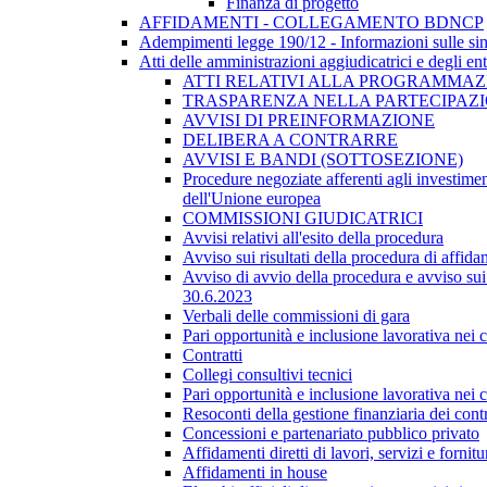
Finanza di progetto
AFFIDAMENTI - COLLEGAMENTO BDNCP
Adempimenti legge 190/12 - Informazioni sulle sin
Atti delle amministrazioni aggiudicatrici e degli en
ATTI RELATIVI ALLA PROGRAMMAZI
TRASPARENZA NELLA PARTECIPAZIO
AVVISI DI PREINFORMAZIONE
DELIBERA A CONTRARRE
AVVISI E BANDI (SOTTOSEZIONE)
Procedure negoziate afferenti agli investimen
dell'Unione europea
COMMISSIONI GIUDICATRICI
Avvisi relativi all'esito della procedura
Avviso sui risultati della procedura di affida
Avviso di avvio della procedura e avviso sui 
30.6.2023
Verbali delle commissioni di gara
Pari opportunità e inclusione lavorativa nei
Contratti
Collegi consultivi tecnici
Pari opportunità e inclusione lavorativa nei
Resoconti della gestione finanziaria dei contr
Concessioni e partenariato pubblico privato
Affidamenti diretti di lavori, servizi e forni
Affidamenti in house