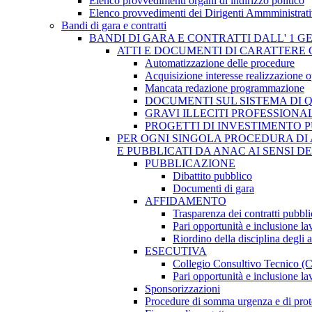
Elenco provvedimenti organi di indirizzo politico
Elenco provvedimenti dei Dirigenti Ammministrati
Bandi di gara e contratti
BANDI DI GARA E CONTRATTI DALL' 1 G
ATTI E DOCUMENTI DI CARATTERE 
Automatizzazione delle procedure
Acquisizione interesse realizzazione 
Mancata redazione programmazione
DOCUMENTI SUL SISTEMA DI 
GRAVI ILLECITI PROFESSIONA
PROGETTI DI INVESTIMENTO 
PER OGNI SINGOLA PROCEDURA DI 
E PUBBLICATI DA ANAC AI SENSI D
PUBBLICAZIONE
Dibattito pubblico
Documenti di gara
AFFIDAMENTO
Trasparenza dei contratti pubbli
Pari opportunità e inclusione la
Riordino della disciplina degli 
ESECUTIVA
Collegio Consultivo Tecnico (
Pari opportunità e inclusione la
Sponsorizzazioni
Procedure di somma urgenza e di prot