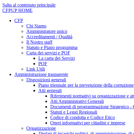
Salta al contenuto principale
CFPUP
HOME
CFP
Chi Siamo
Amministratore unico
Accreditamenti / Qualità
Il Nostro staff
Statuto e Piano programma
Carta dei servizi e POF
La carta dei Servizi
POF
Link Utili
Amministrazione trasparente
Disposizioni generali
Piano triennale per la prevenzione della corruzione
Atti generali
Riferimenti normativi su organizzazione e att
Atti Amministrativi Generali
Documenti di programmazione Strategico - 
Statuti e Leggi Regionali
Codice di condotta e Codice Etico
Oneri informativi per cittadini e imprese
Organizzazione
Titolari di incarichi politici, di amministrazione, d