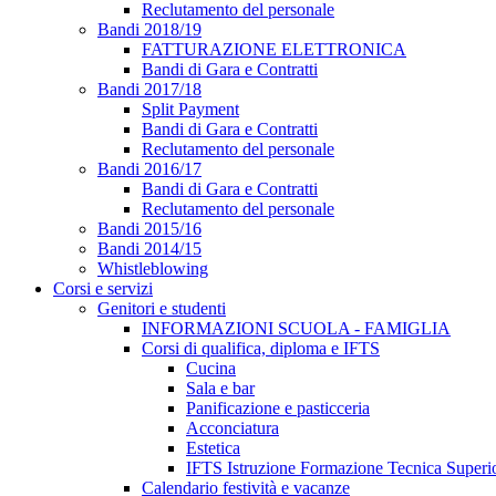
Reclutamento del personale
Bandi 2018/19
FATTURAZIONE ELETTRONICA
Bandi di Gara e Contratti
Bandi 2017/18
Split Payment
Bandi di Gara e Contratti
Reclutamento del personale
Bandi 2016/17
Bandi di Gara e Contratti
Reclutamento del personale
Bandi 2015/16
Bandi 2014/15
Whistleblowing
Corsi e servizi
Genitori e studenti
INFORMAZIONI SCUOLA - FAMIGLIA
Corsi di qualifica, diploma e IFTS
Cucina
Sala e bar
Panificazione e pasticceria
Acconciatura
Estetica
IFTS Istruzione Formazione Tecnica Superi
Calendario festività e vacanze