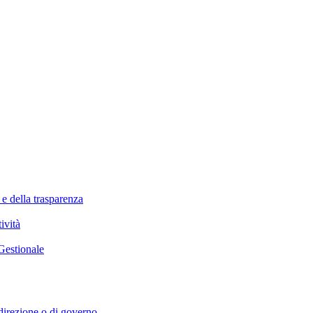
 e della trasparenza
ività
Gestionale
i direzione o di governo