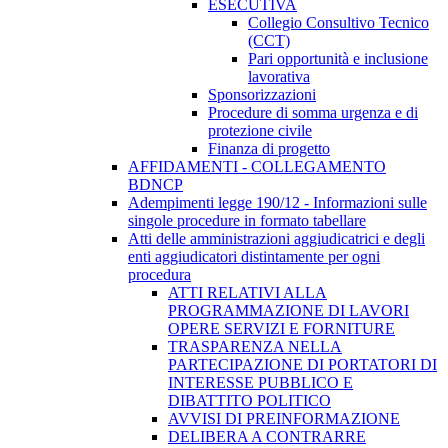
ESECUTIVA
Collegio Consultivo Tecnico
(CCT)
Pari opportunità e inclusione
lavorativa
Sponsorizzazioni
Procedure di somma urgenza e di
protezione civile
Finanza di progetto
AFFIDAMENTI - COLLEGAMENTO
BDNCP
Adempimenti legge 190/12 - Informazioni sulle
singole procedure in formato tabellare
Atti delle amministrazioni aggiudicatrici e degli
enti aggiudicatori distintamente per ogni
procedura
ATTI RELATIVI ALLA
PROGRAMMAZIONE DI LAVORI
OPERE SERVIZI E FORNITURE
TRASPARENZA NELLA
PARTECIPAZIONE DI PORTATORI DI
INTERESSE PUBBLICO E
DIBATTITO POLITICO
AVVISI DI PREINFORMAZIONE
DELIBERA A CONTRARRE