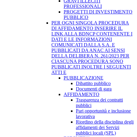
GRAVI ILLECITI
PROFESSIONALI
PROGETTI DI INVESTIMENTO
PUBBLICO
PER OGNI SINGOLA PROCEDURA
DI AFFIDAMENTO INSERIRE IL
LINK ALLA BDNCP CONTENENTE I
DATI E LE INFORMAZIONI
COMUNICATI DALLA S.A. E
PUBBLICATI DA ANAC AI SENSI
DELLA DELIBERA N. 261/2023 PER
CIASCUNA PROCEDURA SONO
PUBBLICATI INOLTRE I SEGUENTI
ATTI E
PUBBLICAZIONE
Dibattito pubblico
Documenti di gara
AFFIDAMENTO
Trasparenza dei contratti
pubblici
Pari opportunità e inclusione
lavorativa
Riordino della disciplina degli
affidamenti dei Servizi
pubblici locali (SPL)