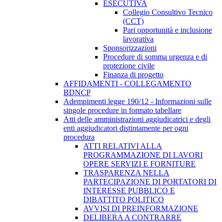
ESECUTIVA
Collegio Consultivo Tecnico
(CCT)
Pari opportunità e inclusione
lavorativa
Sponsorizzazioni
Procedure di somma urgenza e di
protezione civile
Finanza di progetto
AFFIDAMENTI - COLLEGAMENTO
BDNCP
Adempimenti legge 190/12 - Informazioni sulle
singole procedure in formato tabellare
Atti delle amministrazioni aggiudicatrici e degli
enti aggiudicatori distintamente per ogni
procedura
ATTI RELATIVI ALLA
PROGRAMMAZIONE DI LAVORI
OPERE SERVIZI E FORNITURE
TRASPARENZA NELLA
PARTECIPAZIONE DI PORTATORI DI
INTERESSE PUBBLICO E
DIBATTITO POLITICO
AVVISI DI PREINFORMAZIONE
DELIBERA A CONTRARRE