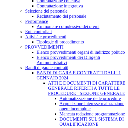
Contrattazione collettiva
Contrattazione integrativa
Selezione del personale
Reclutamento del personale
Performance
Ammontare complessivo dei premi
Enti controllati
Attività e procedimenti
Tipologie di procedimento
PROVVEDIMENTI
Elenco provvedimenti organi di indirizzo politico
Elenco provvedimenti dei Dirigenti
Ammministrativi
Bandi di gara e contratti
BANDI DI GARA E CONTRATTI DALL' 1
GENNAIO 2024
ATTI E DOCUMENTI DI CARATTERE
GENERALE RIFERITI A TUTTE LE
PROCEDURE - SEZIONE GENERALE
Automatizzazione delle procedure
Acquisizione interesse realizzazione
opere incompiute
Mancata redazione programmazione
DOCUMENTI SUL SISTEMA DI
QUALIFICAZIONE