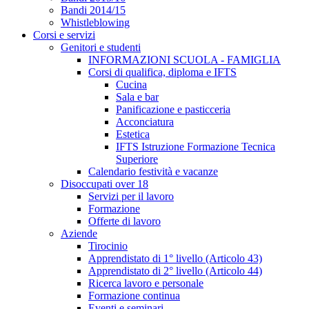
Bandi 2014/15
Whistleblowing
Corsi e servizi
Genitori e studenti
INFORMAZIONI SCUOLA - FAMIGLIA
Corsi di qualifica, diploma e IFTS
Cucina
Sala e bar
Panificazione e pasticceria
Acconciatura
Estetica
IFTS Istruzione Formazione Tecnica
Superiore
Calendario festività e vacanze
Disoccupati over 18
Servizi per il lavoro
Formazione
Offerte di lavoro
Aziende
Tirocinio
Apprendistato di 1° livello (Articolo 43)
Apprendistato di 2° livello (Articolo 44)
Ricerca lavoro e personale
Formazione continua
Eventi e seminari