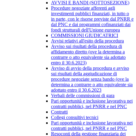
AVVISI E BANDI (SOTTOSEZIONE)
Procedure negoziate afferenti agli
investimenti pubblici finanziati, in tutto o
in parte, con le risorse previste dal PNRR e
dal PNC e dai programmi cofinanziati dai
fondi strutturali dell'Unione europea
COMMISSIONI GIUDICATRICI
Avvisi relativi all'esito della procedura
Avviso sui risultati della procedura di
affidamento diretto (ove la determina a
contrarre o atto equivalente sia adottato
entro il 30.6.2023)
Avviso di avvio della procedura e avviso
sui risultati della aggiudicazione di
procedure negoziate senza bando (ove la
determina a contrarre o atto equivalente sia
adottato entro il 30.6.2023
Verbali delle commissioni di gara
Pari opportunità e inclusione lavorativa nei
contratti pubblici, nel PNRR e nel PNC
Contratti
Collegi consultivi tecnici
Pari opportunità e inclusione lavorativa nei
contratti pubblici, nel PNRR e nel PNC
Resoconti della gestione finanziaria dei