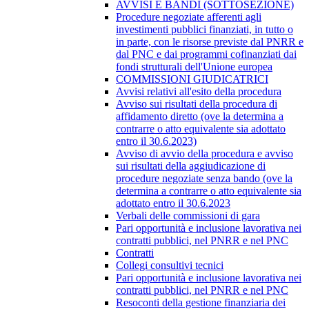
AVVISI E BANDI (SOTTOSEZIONE)
Procedure negoziate afferenti agli
investimenti pubblici finanziati, in tutto o
in parte, con le risorse previste dal PNRR e
dal PNC e dai programmi cofinanziati dai
fondi strutturali dell'Unione europea
COMMISSIONI GIUDICATRICI
Avvisi relativi all'esito della procedura
Avviso sui risultati della procedura di
affidamento diretto (ove la determina a
contrarre o atto equivalente sia adottato
entro il 30.6.2023)
Avviso di avvio della procedura e avviso
sui risultati della aggiudicazione di
procedure negoziate senza bando (ove la
determina a contrarre o atto equivalente sia
adottato entro il 30.6.2023
Verbali delle commissioni di gara
Pari opportunità e inclusione lavorativa nei
contratti pubblici, nel PNRR e nel PNC
Contratti
Collegi consultivi tecnici
Pari opportunità e inclusione lavorativa nei
contratti pubblici, nel PNRR e nel PNC
Resoconti della gestione finanziaria dei