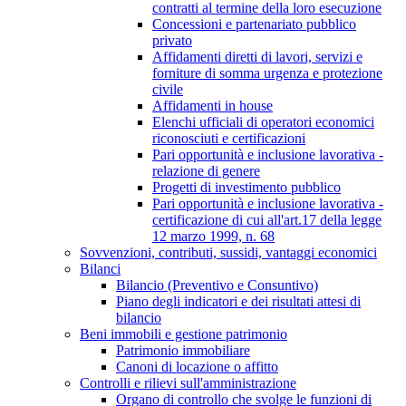
contratti al termine della loro esecuzione
Concessioni e partenariato pubblico
privato
Affidamenti diretti di lavori, servizi e
forniture di somma urgenza e protezione
civile
Affidamenti in house
Elenchi ufficiali di operatori economici
riconosciuti e certificazioni
Pari opportunità e inclusione lavorativa -
relazione di genere
Progetti di investimento pubblico
Pari opportunità e inclusione lavorativa -
certificazione di cui all'art.17 della legge
12 marzo 1999, n. 68
Sovvenzioni, contributi, sussidi, vantaggi economici
Bilanci
Bilancio (Preventivo e Consuntivo)
Piano degli indicatori e dei risultati attesi di
bilancio
Beni immobili e gestione patrimonio
Patrimonio immobiliare
Canoni di locazione o affitto
Controlli e rilievi sull'amministrazione
Organo di controllo che svolge le funzioni di