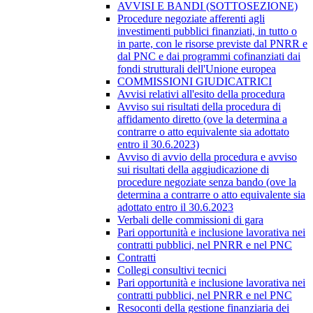
AVVISI E BANDI (SOTTOSEZIONE)
Procedure negoziate afferenti agli
investimenti pubblici finanziati, in tutto o
in parte, con le risorse previste dal PNRR e
dal PNC e dai programmi cofinanziati dai
fondi strutturali dell'Unione europea
COMMISSIONI GIUDICATRICI
Avvisi relativi all'esito della procedura
Avviso sui risultati della procedura di
affidamento diretto (ove la determina a
contrarre o atto equivalente sia adottato
entro il 30.6.2023)
Avviso di avvio della procedura e avviso
sui risultati della aggiudicazione di
procedure negoziate senza bando (ove la
determina a contrarre o atto equivalente sia
adottato entro il 30.6.2023
Verbali delle commissioni di gara
Pari opportunità e inclusione lavorativa nei
contratti pubblici, nel PNRR e nel PNC
Contratti
Collegi consultivi tecnici
Pari opportunità e inclusione lavorativa nei
contratti pubblici, nel PNRR e nel PNC
Resoconti della gestione finanziaria dei