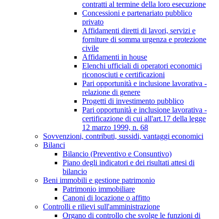
contratti al termine della loro esecuzione
Concessioni e partenariato pubblico
privato
Affidamenti diretti di lavori, servizi e
forniture di somma urgenza e protezione
civile
Affidamenti in house
Elenchi ufficiali di operatori economici
riconosciuti e certificazioni
Pari opportunità e inclusione lavorativa -
relazione di genere
Progetti di investimento pubblico
Pari opportunità e inclusione lavorativa -
certificazione di cui all'art.17 della legge
12 marzo 1999, n. 68
Sovvenzioni, contributi, sussidi, vantaggi economici
Bilanci
Bilancio (Preventivo e Consuntivo)
Piano degli indicatori e dei risultati attesi di
bilancio
Beni immobili e gestione patrimonio
Patrimonio immobiliare
Canoni di locazione o affitto
Controlli e rilievi sull'amministrazione
Organo di controllo che svolge le funzioni di