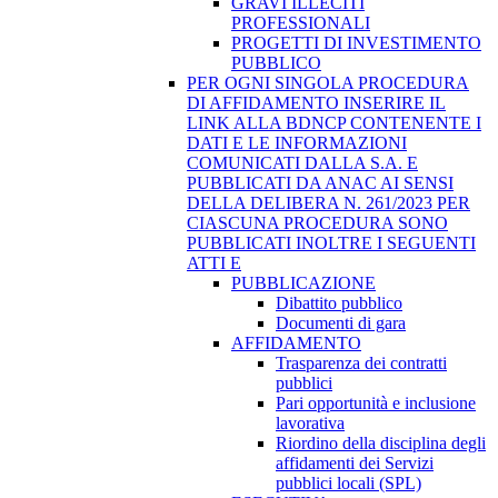
GRAVI ILLECITI
PROFESSIONALI
PROGETTI DI INVESTIMENTO
PUBBLICO
PER OGNI SINGOLA PROCEDURA
DI AFFIDAMENTO INSERIRE IL
LINK ALLA BDNCP CONTENENTE I
DATI E LE INFORMAZIONI
COMUNICATI DALLA S.A. E
PUBBLICATI DA ANAC AI SENSI
DELLA DELIBERA N. 261/2023 PER
CIASCUNA PROCEDURA SONO
PUBBLICATI INOLTRE I SEGUENTI
ATTI E
PUBBLICAZIONE
Dibattito pubblico
Documenti di gara
AFFIDAMENTO
Trasparenza dei contratti
pubblici
Pari opportunità e inclusione
lavorativa
Riordino della disciplina degli
affidamenti dei Servizi
pubblici locali (SPL)