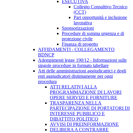
ESECUTIVA
Collegio Consultivo Tecnico
(CCT)
Pari opportunità e inclusione
lavorativa
Sponsorizzazioni
Procedure di somma urgenza e di
protezione civile
Finanza di progetto
AFFIDAMENTI - COLLEGAMENTO
BDNCP
Adempimenti legge 190/12 - Informazioni sulle
singole procedure in formato tabellare
Atti delle amministrazioni aggiudicatrici e degli
enti aggiudicatori distintamente per ogni
procedura
ATTI RELATIVI ALLA
PROGRAMMAZIONE DI LAVORI
OPERE SERVIZI E FORNITURE
TRASPARENZA NELLA
PARTECIPAZIONE DI PORTATORI DI
INTERESSE PUBBLICO E
DIBATTITO POLITICO
AVVISI DI PREINFORMAZIONE
DELIBERA A CONTRARRE