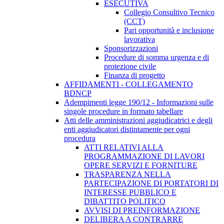
ESECUTIVA
Collegio Consultivo Tecnico
(CCT)
Pari opportunità e inclusione
lavorativa
Sponsorizzazioni
Procedure di somma urgenza e di
protezione civile
Finanza di progetto
AFFIDAMENTI - COLLEGAMENTO
BDNCP
Adempimenti legge 190/12 - Informazioni sulle
singole procedure in formato tabellare
Atti delle amministrazioni aggiudicatrici e degli
enti aggiudicatori distintamente per ogni
procedura
ATTI RELATIVI ALLA
PROGRAMMAZIONE DI LAVORI
OPERE SERVIZI E FORNITURE
TRASPARENZA NELLA
PARTECIPAZIONE DI PORTATORI DI
INTERESSE PUBBLICO E
DIBATTITO POLITICO
AVVISI DI PREINFORMAZIONE
DELIBERA A CONTRARRE