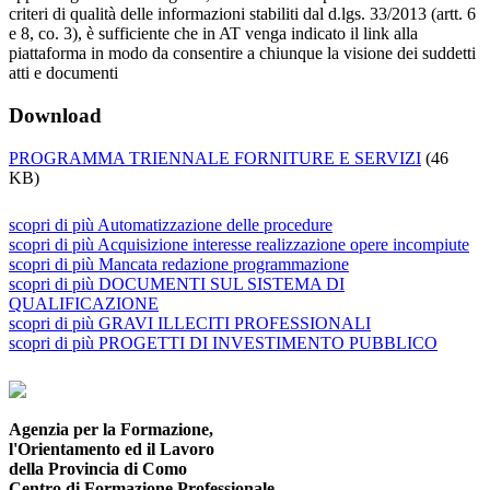
criteri di qualità delle informazioni stabiliti dal d.lgs. 33/2013 (artt. 6
e 8, co. 3), è sufficiente che in AT venga indicato il link alla
piattaforma in modo da consentire a chiunque la visione dei suddetti
atti e documenti
Download
PROGRAMMA TRIENNALE FORNITURE E SERVIZI
(46
KB)
scopri
di più
Automatizzazione delle procedure
scopri
di più
Acquisizione interesse realizzazione opere incompiute
scopri
di più
Mancata redazione programmazione
scopri
di più
DOCUMENTI SUL SISTEMA DI
QUALIFICAZIONE
scopri
di più
GRAVI ILLECITI PROFESSIONALI
scopri
di più
PROGETTI DI INVESTIMENTO PUBBLICO
Agenzia per la Formazione,
l'Orientamento ed il Lavoro
della Provincia di Como
Centro di Formazione Professionale