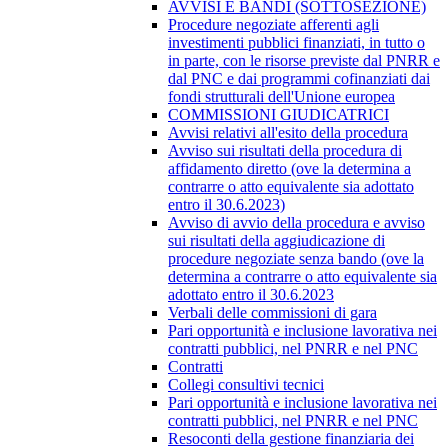
AVVISI E BANDI (SOTTOSEZIONE)
Procedure negoziate afferenti agli
investimenti pubblici finanziati, in tutto o
in parte, con le risorse previste dal PNRR e
dal PNC e dai programmi cofinanziati dai
fondi strutturali dell'Unione europea
COMMISSIONI GIUDICATRICI
Avvisi relativi all'esito della procedura
Avviso sui risultati della procedura di
affidamento diretto (ove la determina a
contrarre o atto equivalente sia adottato
entro il 30.6.2023)
Avviso di avvio della procedura e avviso
sui risultati della aggiudicazione di
procedure negoziate senza bando (ove la
determina a contrarre o atto equivalente sia
adottato entro il 30.6.2023
Verbali delle commissioni di gara
Pari opportunità e inclusione lavorativa nei
contratti pubblici, nel PNRR e nel PNC
Contratti
Collegi consultivi tecnici
Pari opportunità e inclusione lavorativa nei
contratti pubblici, nel PNRR e nel PNC
Resoconti della gestione finanziaria dei