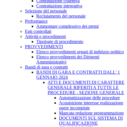
Contrattazione collettiva
Contrattazione integrativa
Selezione del personale
Reclutamento del personale
Performance
Ammontare complessivo dei premi
Enti controllati
Attività e procedimenti
Tipologie di procedimento
PROVVEDIMENTI
Elenco provvedimenti organi di indirizzo politico
Elenco provvedimenti dei Dirigenti
Ammministrativi
Bandi di gara e contratti
BANDI DI GARA E CONTRATTI DALL' 1
GENNAIO 2024
ATTI E DOCUMENTI DI CARATTERE
GENERALE RIFERITI A TUTTE LE
PROCEDURE - SEZIONE GENERALE
Automatizzazione delle procedure
Acquisizione interesse realizzazione
opere incompiute
Mancata redazione programmazione
DOCUMENTI SUL SISTEMA DI
QUALIFICAZIONE