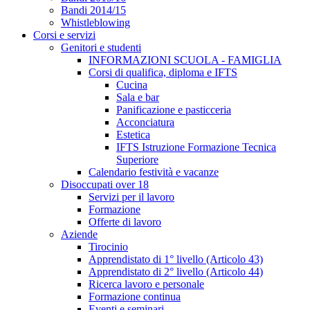
Bandi 2014/15
Whistleblowing
Corsi e servizi
Genitori e studenti
INFORMAZIONI SCUOLA - FAMIGLIA
Corsi di qualifica, diploma e IFTS
Cucina
Sala e bar
Panificazione e pasticceria
Acconciatura
Estetica
IFTS Istruzione Formazione Tecnica
Superiore
Calendario festività e vacanze
Disoccupati over 18
Servizi per il lavoro
Formazione
Offerte di lavoro
Aziende
Tirocinio
Apprendistato di 1° livello (Articolo 43)
Apprendistato di 2° livello (Articolo 44)
Ricerca lavoro e personale
Formazione continua
Eventi e seminari